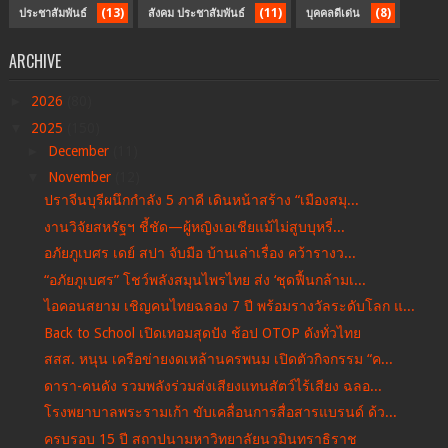
(13)
(11)
(8)
ประชาสัมพันธ์
สังคม ประชาสัมพันธ์
บุคคลดีเด่น
ARCHIVE
►
2026
(80)
▼
2025
(150)
►
December
(11)
▼
November
(12)
ปราจีนบุรีผนึกกำลัง 5 ภาคี เดินหน้าสร้าง “เมืองสมุ...
งานวิจัยสหรัฐฯ ชี้ชัด—ผู้หญิงเอเชียแม้ไม่สูบบุหรี่...
อภัยภูเบศร เดย์ สปา จับมือ บ้านเล่าเรื่อง คว้ารางว...
“อภัยภูเบศร” โชว์พลังสมุนไพรไทย ส่ง ‘ชุดฟื้นกล้ามเ...
ไอคอนสยาม เชิญคนไทยฉลอง 7 ปี พร้อมรางวัลระดับโลก แ...
Back to School เปิดเทอมสุดปัง ช้อป OTOP ดังทั่วไทย
สสส. หนุน เครือข่ายงดเหล้านครพนม เปิดตัวกิจกรรม “ค...
ดารา-คนดัง รวมพลังร่วมส่งเสียงแทนสัตว์ไร้เสียง ฉลอ...
โรงพยาบาลพระรามเก้า ขับเคลื่อนการสื่อสารแบรนด์ ด้ว...
ครบรอบ 15 ปี สถาปนามหาวิทยาลัยนวมินทราธิราช