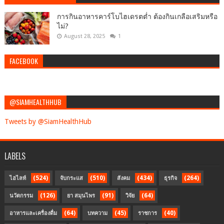
การกินอาหารคาร์โบไฮเดรตต่ำ ต้องกินเกลือเสริมหรือ
ไม่?
August 28, 2025
1
FACEBOOK
@SIAMHEALTHHUB
Tweets by @SiamHealthHub
LABELS
(524)
(510)
(434)
(264)
ไฮไลท์
จับกระแส
สังคม
ธุรกิจ
(126)
(91)
(64)
นวัตกรรม
ยา สมุนไพร
วิจัย
(64)
(45)
(40)
อาหารและเครื่องดื่ม
บทความ
ราชการ