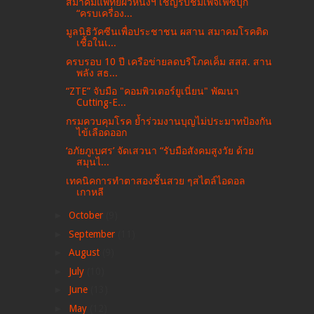
สมาคมแพทย์ผิวหนังฯ เชิญรับชมเพจเฟซบุ๊ก
“ครบเครื่อง...
มูลนิธิวัคซีนเพื่อประชาชน ผสาน สมาคมโรคติด
เชื้อในเ...
ครบรอบ 10 ปี เครือข่ายลดบริโภคเค็ม สสส. สาน
พลัง สธ...
“ZTE” จับมือ "คอมพิวเตอร์ยูเนี่ยน" พัฒนา
Cutting-E...
กรมควบคุมโรค ย้ำร่วมงานบุญไม่ประมาทป้องกัน
ไข้เลือดออก
‘อภัยภูเบศร’ จัดเสวนา “รับมือสังคมสูงวัย ด้วย
สมุนไ...
เทคนิคการทำตาสองชั้นสวย ๆสไตล์ไอดอล
เกาหลี
►
October
(9)
►
September
(11)
►
August
(9)
►
July
(10)
►
June
(13)
►
May
(12)