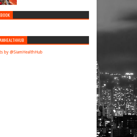
EBOOK
AMHEALTHHUB
ts by @SiamHealthHub