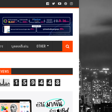
าร
บุคคลดีเด่น
OTHER
EVIEWS
1
5
9
4
4
8