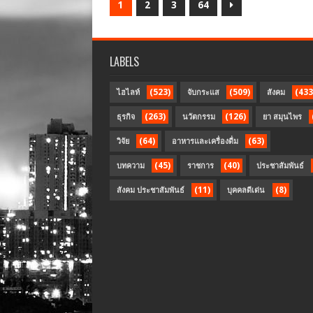
1
2
3
64
LABELS
(523)
(509)
(433
ไฮไลท์
จับกระแส
สังคม
(263)
(126)
ธุรกิจ
นวัตกรรม
ยา สมุนไพร
(64)
(63)
วิจัย
อาหารและเครื่องดื่ม
(45)
(40)
บทความ
ราชการ
ประชาสัมพันธ์
(11)
(8)
สังคม ประชาสัมพันธ์
บุคคลดีเด่น