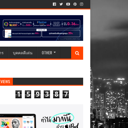
าร
บุคคลดีเด่น
OTHER
EVIEWS
1
5
9
3
8
7