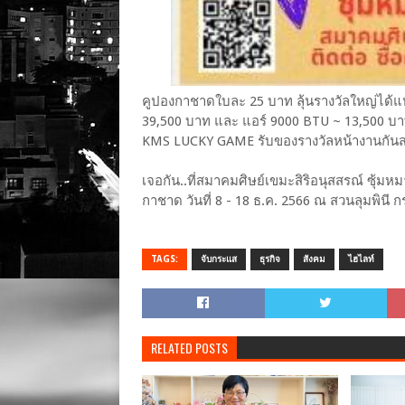
คูปองกาชาดใบละ 25 บาท ลุ้นรางวัลใหญ่ได้แ
39,500 บาท และ แอร์ 9000 BTU ~ 13,500 บา
KMS LUCKY GAME รับของรางวัลหน้างานกั
เจอกัน..ที่สมาคมศิษย์เขมะสิริอนุสสรณ์ ซุ้
กาชาด วันที่ 8 - 18 ธ.ค. 2566 ณ สวนลุมพินี ก
TAGS:
จับกระแส
ธุรกิจ
สังคม
ไฮไลท์
RELATED POSTS