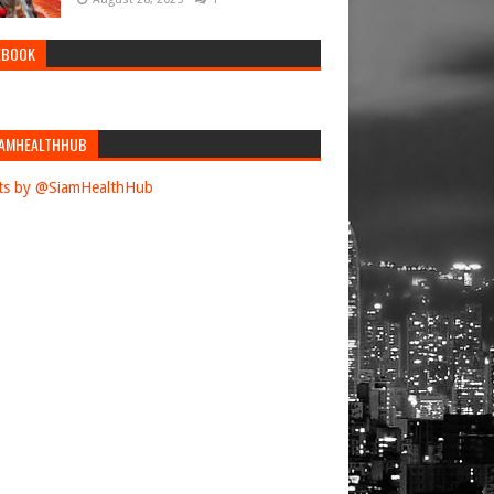
EBOOK
AMHEALTHHUB
ts by @SiamHealthHub