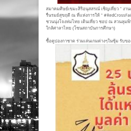
สมาคมศิษย์เขมะสิริอนุสสรณ์ เชิญเที่ยว " งาน
รื่นรมย์สุขฤดี ณ ที่แห่งการให้ " #RedCross
ชวนนุ่งโจงห่มไทย เดินเที่ยว ชอป ณ สวนลุมพินี จ
ใกล้ศาลาไทย (โซนสถาบันการศึกษา)
ซื้อคูปองกาชาด ร่วมเล่นเกมต่างๆในซุ้ม รับข