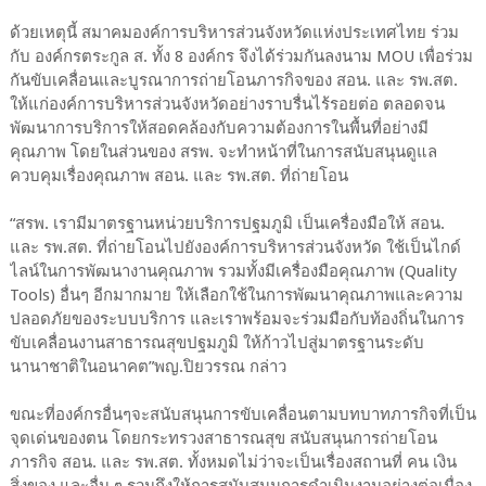
ด้วยเหตุนี้ สมาคมองค์การบริหารส่วนจังหวัดแห่งประเทศไทย ร่วม
กับ องค์กรตระกูล ส. ทั้ง 8 องค์กร จึงได้ร่วมกันลงนาม MOU เพื่อร่วม
กันขับเคลื่อนและบูรณาการถ่ายโอนภารกิจของ สอน. และ รพ.สต.
ให้แก่องค์การบริหารส่วนจังหวัดอย่างราบรื่นไร้รอยต่อ ตลอดจน
พัฒนาการบริการให้สอดคล้องกับความต้องการในพื้นที่อย่างมี
คุณภาพ โดยในส่วนของ สรพ. จะทำหน้าที่ในการสนับสนุนดูแล
ควบคุมเรื่องคุณภาพ สอน. และ รพ.สต. ที่ถ่ายโอน
“สรพ. เรามีมาตรฐานหน่วยบริการปฐมภูมิ เป็นเครื่องมือให้ สอน.
และ รพ.สต. ที่ถ่ายโอนไปยังองค์การบริหารส่วนจังหวัด ใช้เป็นไกด์
ไลน์ในการพัฒนางานคุณภาพ รวมทั้งมีเครื่องมือคุณภาพ (Quality
Tools) อื่นๆ อีกมากมาย ให้เลือกใช้ในการพัฒนาคุณภาพและความ
ปลอดภัยของระบบบริการ และเราพร้อมจะร่วมมือกับท้องถิ่นในการ
ขับเคลื่อนงานสาธารณสุขปฐมภูมิ ให้ก้าวไปสู่มาตรฐานระดับ
นานาชาติในอนาคต”พญ.ปิยวรรณ กล่าว
ขณะที่องค์กรอื่นๆจะสนับสนุนการขับเคลื่อนตามบทบาทภารกิจที่เป็น
จุดเด่นของตน โดยกระทรวงสาธารณสุข สนับสนุนการถ่ายโอน
ภารกิจ สอน. และ รพ.สต. ทั้งหมดไม่ว่าจะเป็นเรื่องสถานที่ คน เงิน
สิ่งของ และอื่น ๆ รวมถึงให้การสนับสนุนการดำเนินงานอย่างต่อเนื่อง