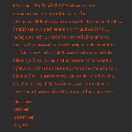
ศิริราชจัด “เดิน-วิ่ง ครั้งที่ 16” ชิงถ้วยพระราชทา...
ความสำเร็จของรายการหนีน้องมาร้องไห้
ZTE ผสาน TRUE นำเสนอนวัตกรรม FTTR [Fiber to The Ro...
มิตซูบิชิ เอลเลเวเตอร์ฯจัดสัมมนา “ระบบลิฟต์ บันไดเ...
“อภัยภูเบศร” คว้า 2 รางวัล โครงการหนึ่งล้านกล้าควา...
สสส.-เครือข่ายงดเหล้า สานพลัง สพฐ. มอบประกาศเกียรต...
อว. โดย “สวทช.-มหิดล” จับมือพัฒนายาต้านมาลาเรียตัว...
ดีอีเอส ชูนโยบาย Cloud First ต่อยอดคลาวด์กลาง GDCC
ปฏิทินข่าว..วิธีกระตุ้นคอลลาเจนจากภายใน-ภายนอก วัน...
ผนึกพันธมิตร 13 องค์กรภาครัฐ-เอกชน จัด “งานนิทรรศก...
เริ่มแล้ว!! ประชุม PM2.5 ครั้งแรกของประเทศ “สสส.–ส...
สรพ. จับมือ 8 องค์กร เซ็น MOU หนุนถ่ายโอน สอน.-รพ....
►
November
(11)
►
October
(9)
►
September
(11)
►
August
(9)