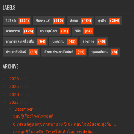
LABELS
(524)
(510)
(434)
(264)
ไฮไลท์
จับกระแส
สังคม
ธุรกิจ
(126)
(91)
(64)
นวัตกรรม
ยา สมุนไพร
วิจัย
(64)
(45)
(40)
อาหารและเครื่องดื่ม
บทความ
ราชการ
(13)
(11)
(8)
ประชาสัมพันธ์
สังคม ประชาสัมพันธ์
บุคคลดีเด่น
ARCHIVE
►
2026
(80)
►
2025
(150)
►
2024
(138)
▼
2023
(141)
▼
December
(15)
รอบรู้เรื่องโรคไทรอยด์
6 เทรนด์ดูแลสุขภาพมาแรง ปี 67 ตอบโจทย์สังคมสูงวัย ...
กระดูกซี่โครงหัก..รักษาได้แล้วโดยการผ่าตัด