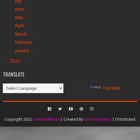
►
July
(10)
►
June
(13)
►
May
(12)
►
April
(5)
►
March
(15)
►
February
(14)
►
January
(17)
►
2022
(131)
TRANSLATE
Powered by
Translate
Copyright 2022
Siamhealthhub
| Created By
SoraTemplates
| Distributed
By
Gooyaabi Templates