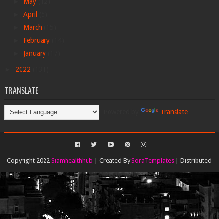
►
May
(12)
►
April
(5)
►
March
(15)
►
February
(14)
►
January
(17)
►
2022
(131)
TRANSLATE
Powered by
Translate
Copyright 2022
Siamhealthhub
| Created By
SoraTemplates
| Distributed
By
Gooyaabi Templates