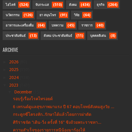
(524)
(510)
(434)
(264)
ไฮไลท์
จับกระแส
สังคม
ธุรกิจ
(126)
(91)
(64)
นวัตกรรม
ยา สมุนไพร
วิจัย
(64)
(45)
(40)
อาหารและเครื่องดื่ม
บทความ
ราชการ
(13)
(11)
(8)
ประชาสัมพันธ์
สังคม ประชาสัมพันธ์
บุคคลดีเด่น
ARCHIVE
►
2026
(80)
►
2025
(150)
►
2024
(138)
▼
2023
(141)
▼
December
(15)
รอบรู้เรื่องโรคไทรอยด์
6 เทรนด์ดูแลสุขภาพมาแรง ปี 67 ตอบโจทย์สังคมสูงวัย ...
กระดูกซี่โครงหัก..รักษาได้แล้วโดยการผ่าตัด
ศิริราชจัด “เดิน-วิ่ง ครั้งที่ 16” ชิงถ้วยพระราชทา...
ความสำเร็จของรายการหนีน้องมาร้องไห้