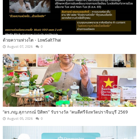
ด้วยความห่วงไต - LowSaltThai
August 07, 2026
0
“ดร.ภญ.สุภาภรณ์ ปิติพร” รับรางวัล “คนดีศรีจังหวัดปราจีนบุรี 2569
August 05, 2026
0