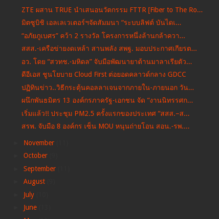
ZTE ผสาน TRUE นำเสนอนวัตกรรม FTTR [Fiber to The Ro...
มิตซูบิชิ เอลเลเวเตอร์ฯจัดสัมมนา “ระบบลิฟต์ บันไดเ...
“อภัยภูเบศร” คว้า 2 รางวัล โครงการหนึ่งล้านกล้าควา...
สสส.-เครือข่ายงดเหล้า สานพลัง สพฐ. มอบประกาศเกียรต...
อว. โดย “สวทช.-มหิดล” จับมือพัฒนายาต้านมาลาเรียตัว...
ดีอีเอส ชูนโยบาย Cloud First ต่อยอดคลาวด์กลาง GDCC
ปฏิทินข่าว..วิธีกระตุ้นคอลลาเจนจากภายใน-ภายนอก วัน...
ผนึกพันธมิตร 13 องค์กรภาครัฐ-เอกชน จัด “งานนิทรรศก...
เริ่มแล้ว!! ประชุม PM2.5 ครั้งแรกของประเทศ “สสส.–ส...
สรพ. จับมือ 8 องค์กร เซ็น MOU หนุนถ่ายโอน สอน.-รพ....
►
November
(11)
►
October
(9)
►
September
(11)
►
August
(9)
►
July
(10)
►
June
(13)