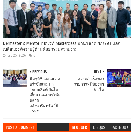
Dermaster x Mentor เปิดเวที Masterclass นานาชาติ ยกระดับแลก
เปลี่ยนองค์ความรู้ด้านศัลยกรรมความงาม
July 25, 2026
0
PREVIOUS
NEXT
มิตซูบิชิ เอลเลเวเต
ความสำเร็จของ
อร์ฯจัดสัมมนา
รายการหนีน้องมา
“ระบบลิฟต์ บันได
ร้องไห้
เลื่อน และแนวโน้ม
ตลาด
อสังหาริมทรัพย์ปี
2567”
POST A COMMENT
BLOGGER
DISQUS
FACEBOOK