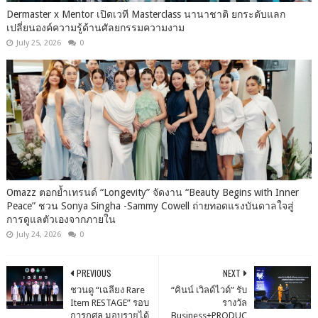
Dermaster x Mentor เปิดเวที Masterclass นานาชาติ ยกระดับแลก
เปลี่ยนองค์ความรู้ด้านศัลยกรรมความงาม
July 25, 2026
0
Omazz ตอกย้ำเทรนด์ “Longevity” จัดงาน “Beauty Begins with Inner
Peace” ชวน Sonya Singha -​Sammy Cowell ถ่ายทอดแรงบันดาลใจสู่
การดูแลตัวเองจากภายใน
July 24, 2026
0
PREVIOUS
NEXT
ชวนดู “เฉลียง Rare
“คินน์ เวิลด์ไวด์” รับ
Item RESTAGE” รอบ
รางวัล
การกุศล มอบรายได้
Business+PRODUC