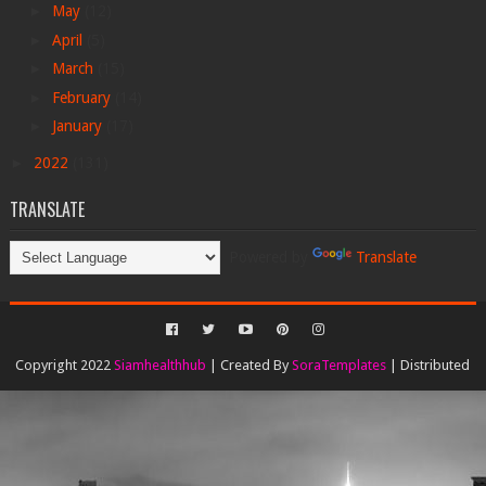
►
May
(12)
►
April
(5)
►
March
(15)
►
February
(14)
►
January
(17)
►
2022
(131)
TRANSLATE
Powered by
Translate
Copyright 2022
Siamhealthhub
| Created By
SoraTemplates
| Distributed
By
Gooyaabi Templates