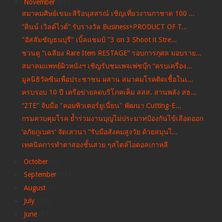
▼
November
(11)
สมาคมศิษย์เขมะสิริอนุสสรณ์ เชิญเที่ยวงานกาชาด 100 ...
“คินน์ เวิลด์ไวด์” รับรางวัล Business+PRODUCT OF T...
"อัสสัมชัญธนบุรี" เบิ้ลแชมป์ "3 on 3 Shoot it Stre...
ชวนดู “เฉลียง Rare Item RESTAGE” รอบการกุศล มอบราย...
สมาคมแพทย์ผิวหนังฯ เชิญรับชมเพจเฟซบุ๊ก “ครบเครื่อง...
มูลนิธิวัคซีนเพื่อประชาชน ผสาน สมาคมโรคติดเชื้อในเ...
ครบรอบ 10 ปี เครือข่ายลดบริโภคเค็ม สสส. สานพลัง สธ...
“ZTE” จับมือ "คอมพิวเตอร์ยูเนี่ยน" พัฒนา Cutting-E...
กรมควบคุมโรค ย้ำร่วมงานบุญไม่ประมาทป้องกันไข้เลือดออก
‘อภัยภูเบศร’ จัดเสวนา “รับมือสังคมสูงวัย ด้วยสมุนไ...
เทคนิคการทำตาสองชั้นสวย ๆสไตล์ไอดอลเกาหลี
►
October
(9)
►
September
(11)
►
August
(9)
►
July
(10)
►
June
(13)