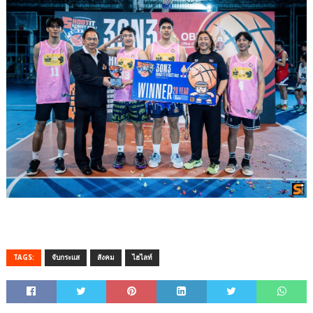
TAGS:
จับกระแส
สังคม
ไฮไลท์