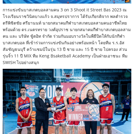
การแข่งขันบาสเกตบอลสามคน 3 on 3 Shoot it Street Bas 2023 ณ
โรงเรียนราชวินิตบางแก้ว จ.สมุทรปราการ ได้รับเกียรติจาก พลตำรวจ
ตรีพิชิตชัย ศรียานนท์ นายกสมาคมกีฬาบาสเกตบอลสามคนอาชีพไทย
พร้อมด้วย ดร.เนตรทราย วงศ์อุปราช นายกสมาคมกีฬาบาสเกตบอลสาม
คน และ บริษัท ชู้ตอิท จำกัด ร่วมกันมอบรางวัลในพืธีปิดให้กับนักกีฬา
บาสเกตบอล ที่เข้าร่วมการแข่งขันกันอย่างพร้อมหน้า โดยทีม ร.ร.อัส
สัมชัญธนบุรี คว้าแชมป์ในรุ่น 13 ปี ชาย และ 15 ปี ชาย ไปครอง ส่วน
รุ่นจิ๋ว 11 ปี MIX ทีม Keng Bsaketball Academy เป็นฝ่ายเอาชนะ ทีม
SWISH ไปอย่างสนุก