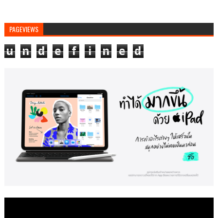
PAGEVIEWS
u
n
d
e
f
i
n
e
d