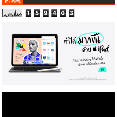
PAGEVIEWS
1
5
9
4
0
3