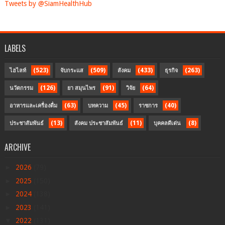
Tweets by @SiamHealthHub
LABELS
(523)
(509)
(433)
(263)
ไฮไลท์
จับกระแส
สังคม
ธุรกิจ
(126)
(91)
(64)
นวัตกรรม
ยา สมุนไพร
วิจัย
(63)
(45)
(40)
อาหารและเครื่องดื่ม
บทความ
ราชการ
(13)
(11)
(8)
ประชาสัมพันธ์
สังคม ประชาสัมพันธ์
บุคคลดีเด่น
ARCHIVE
►
2026
(79)
►
2025
(150)
►
2024
(138)
►
2023
(141)
▼
2022
(131)