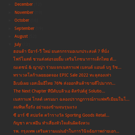
►
December
(12)
►
November
(19)
►
October
(16)
►
September
(19)
►
August
(52)
▼
July
(13)
ฮอนด้า บีอาร์-วี ใหม่ ยนตรกรรมอเนกประสงค์ 7 ที่นั่ง
โฟร์โมสต์ ชวนส่งต่อรอยยิ้ม เสริมโภชนาการเด็กไทย ตั...
ณเดชน์ & ญาญ่า ร่วมแจกเนสกาแฟ เบลนด์ แอนด์ บรู ริช...
ทราเวลโลก้าเผยยอดจอง EPIC Sale 2022 ทะลุสองเท่า
อีเบย์เผย เอสเอ็มอีไทย 76% ส่งออกสินค้าขายดีไปมากก...
The Next Chapter ทีบีดับบลิวเอ ดิสรัปต์สู่ Solutio...
เนสกาแฟ โกลด์ เครมมา ฉลองปรากฏการณ์กาแฟพรีเมียมในโ...
ลมพิษเรื้อรัง อย่ามองข้ามจนรุนแรง
ซี อาร์ ซี สปอร์ต คว้ารางวัล Sporting Goods Retail...
กัญชา คาเฟอีน ทำเสี่ยงหัวใจเต้นผิดจังหวะ
รพ. กรุงเทพ เสริมความแม่นยำในการวินิจฉัยภาพถ่ายเอก...