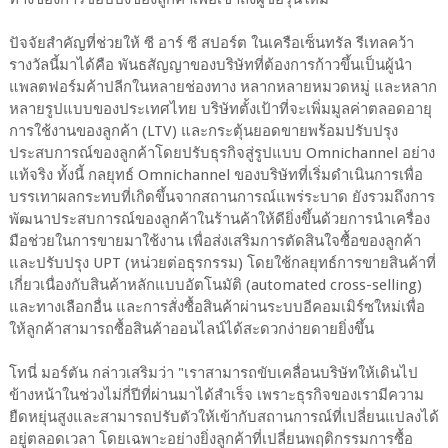
ปัจจัยสำคัญที่ช่วยให้ ซี อาร์ ซี สปอร์ต ในเครือเซ็นทรัล รีเทลคว้า
รางวัลนี้มาได้คือ พันธสัญญาของบริษัทที่ต้องการก้าวขึ้นเป็นผู้นำ
แพลตฟอร์มค้าปลีกในหลายช่องทาง หลากหลายหมวดหมู่ และหลาก
หลายรูปแบบของประเทศไทย บริษัทตั้งเป้าที่จะเพิ่มมูลค่าตลอดอายุ
การใช้งานของลูกค้า (LTV) และกระตุ้นยอดขายพร้อมปรับปรุง
ประสบการณ์ของลูกค้าโดยปรับธุรกิจสู่รูปแบบ Omnichannel อย่าง
แท้จริง ทั้งนี้ กลยุทธ์ Omnichannel ของบริษัทที่เริ่มดำเนินการเพื่อ
บรรเทาผลกระทบที่เกิดขึ้นจากสถานการณ์แพร่ระบาด ยังรวมถึงการ
พัฒนาประสบการณ์ของลูกค้าในร้านค้าให้ดียิ่งขึ้นด้วยการนำเครื่อง
มือช่วยในการขายมาใช้งาน เพื่อส่งเสริมการตัดสินใจซื้อของลูกค้า
และปรับปรุง UPT (หน่วยต่อธุรกรรม) โดยใช้กลยุทธ์การขายสินค้าที่
เกี่ยวเนื่องกับสินค้าหลักแบบอัตโนมัติ (automated cross-selling)
และทางเลือกอื่น และการสั่งซื้อสินค้าผ่านระบบอีคอมเมิร์ซใหม่เพื่อ
ให้ลูกค้าสามารถซื้อสินค้าออนไลน์ได้สะดวกง่ายดายยิ่งขึ้น
โทนี่ มอร์ตัน กล่าวเสริมว่า "เราสามารถขับเคลื่อนบริษัทให้เดินไป
ข้างหน้าในช่วงไม่กี่ปีที่ผ่านมาได้สำเร็จ เพราะธุรกิจของเรามีความ
ยืดหยุ่นสูงและสามารถปรับตัวให้เข้ากับสถานการณ์ที่เปลี่ยนแปลงได้
อยู่ตลอดเวลา โดยเฉพาะอย่างยิ่งลูกค้าที่เปลี่ยนพฤติกรรมการซื้อ