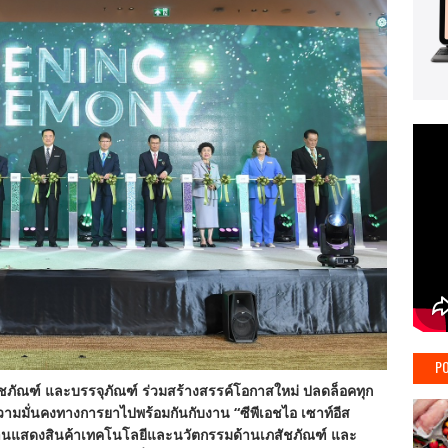
PO
สัชภัณฑ์ และบรรจุภัณฑ์ ร่วมสร้างสรรค์โอกาสใหม่ ปลดล็อคทุก
มมั่นคงทางการยาไปพร้อมกันกับงาน “ซีพีเอชไอ เซาท์อีส
งานแสดงสินค้าเทคโนโลยีและนวัตกรรมด้านเภสัชภัณฑ์ และ