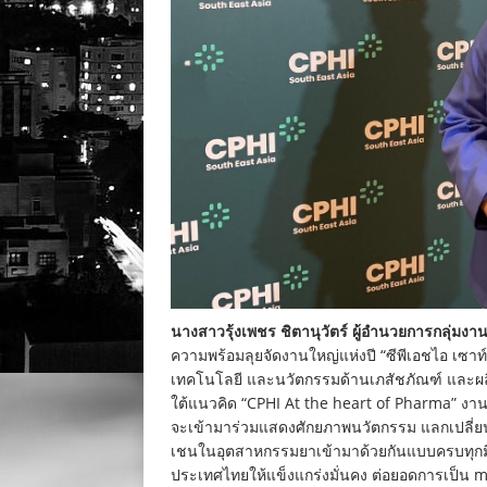
นางสาวรุ้งเพชร ชิตานุวัตร์ ผู้อำนวยการกลุ่มงา
ความพร้อมลุยจัดงานใหญ่แห่งปี “ซีพีเอชไอ เซาท
เทคโนโลยี และนวัตกรรมด้านเภสัชภัณฑ์ และผลิ
ใต้แนวคิด “CPHI At the heart of Pharma” งานเ
จะเข้ามาร่วมแสดงศักยภาพนวัตกรรม แลกเปลี่ยน
เชนในอุตสาหกรรมยาเข้ามาด้วยกันแบบครบทุกม
ประเทศไทยให้แข็งแกร่งมั่นคง ต่อยอดการเป็น 