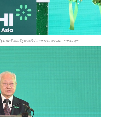
รัฐมนตรีและรัฐมนตรีว่าการกระทรวงสาธารณสุข