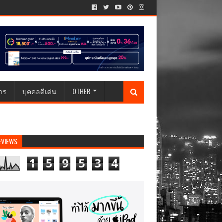
าร
บุคคลดีเด่น
OTHER
EVIEWS
1
5
9
5
3
4