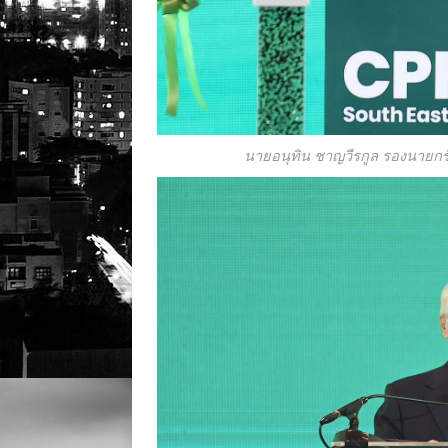
นายอนุทิน ชาญวีรกูล รองนายก