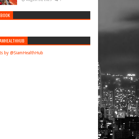
EBOOK
AMHEALTHHUB
ts by @SiamHealthHub