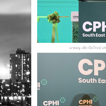
นายมนู เลียวไพโรจน์ ปร