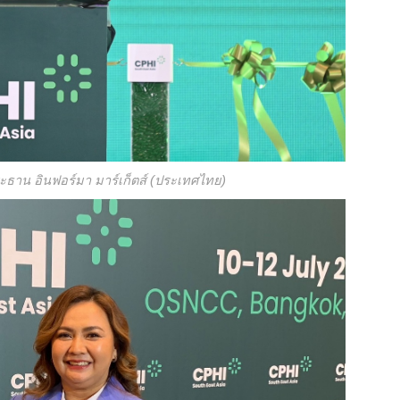
ะธาน อินฟอร์มา มาร์เก็ตส์ (ประเทศไทย)