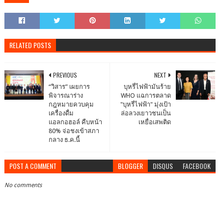
RELATED POSTS
PREVIOUS
NEXT
“วิสาร” เผยการ
บุหรี่ไฟฟ้ามันร้าย
พิจารณาร่าง
WHO แฉการตลาด
กฎหมายควบคุม
"บุหรี่ไฟฟ้า" มุ่งเป้า
เครื่องดื่ม
ล่อลวงเยาวชนเป็น
แอลกอฮอล์ คืบหน้า
เหยื่อเสพติด
80% จ่อชงเข้าสภา
กลาง ธ.ค.นี้
POST A COMMENT
BLOGGER
DISQUS
FACEBOOK
No comments