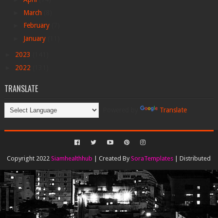
►
March
(8)
►
February
(7)
►
January
(11)
►
2023
(141)
►
2022
(131)
TRANSLATE
Powered by
Translate
Copyright 2022
Siamhealthhub
| Created By
SoraTemplates
| Distributed
By
Gooyaabi Templates