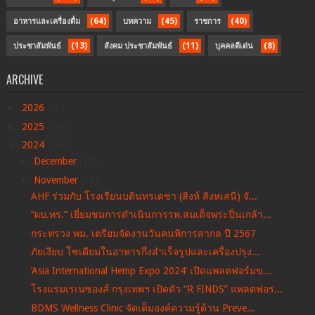
(64)
(45)
(40)
อาหารและเครื่องดื่ม
บทความ
ราชการ
(13)
(11)
(8)
ประชาสัมพันธ์
สังคม ประชาสัมพันธ์
บุคคลดีเด่น
ARCHIVE
►
2026
(80)
►
2025
(150)
▼
2024
(138)
►
December
(21)
▼
November
(17)
AHF ร่วมกับ โรงเรียนบดินทรเดชา (สิงห์ สิงหเสนี) จั...
“ผบ.ทร.” เยี่ยมชมการดำเนินการรพ.สมเด็จพระปิ่นเกล้า...
กระทรวง พม. เตรียมจัดงานวันคนพิการสากล ปี 2567
ภัยเงียบ โซเดียมในอาหารกึ่งสำเร็จรูปและเครื่องปรุง...
‘Asia International Hemp Expo 2024’ เปิดแพลตฟอร์มข...
โรงแรมเรเนซองส์ กรุงเทพฯ เปิดตัว “R FINDS” แพลตฟอร...
BDMS Wellness Clinic จัดเต็มองค์ความรู้ด้าน Preve...