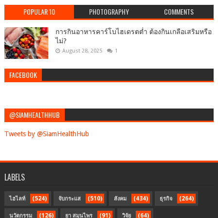
POPULAR 10
PHOTOGRAPHY
COMMENTS
การกินอาหารคาร์โบไฮเดรตต่ำ ต้องกินเกลือเสริมหรือ
ไม่?
August 28, 2025
1
FACEBOOK
@SIAMHEALTHHUB
Tweets by @SiamHealthHub
LABELS
(524)
(510)
(434)
(264)
ไฮไลท์
จับกระแส
สังคม
ธุรกิจ
(126)
(91)
(64)
นวัตกรรม
ยา สมุนไพร
วิจัย