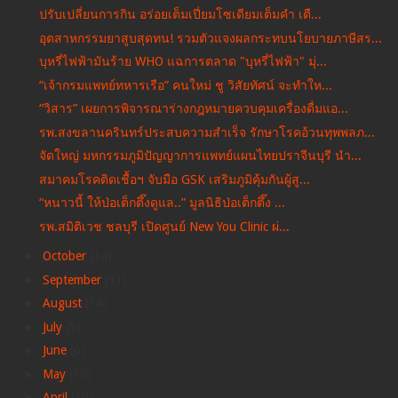
ปรับเปลี่ยนการกิน อร่อยเต็มเปี่ยมโซเดียมเต็มคำ เตื...
อุตสาหกรรมยาสูบสุดทน! รวมตัวแจงผลกระทบนโยบายภาษีสร...
บุหรี่ไฟฟ้ามันร้าย WHO แฉการตลาด "บุหรี่ไฟฟ้า" มุ่...
“เจ้ากรมแพทย์ทหารเรือ” คนใหม่ ชู วิสัยทัศน์ จะทำให...
“วิสาร” เผยการพิจารณาร่างกฎหมายควบคุมเครื่องดื่มแอ...
รพ.สงขลานครินทร์ประสบความสำเร็จ รักษาโรคอ้วนทุพพลภ...
จัดใหญ่ มหกรรมภูมิปัญญาการแพทย์แผนไทยปราจีนบุรี นำ...
สมาคมโรคติดเชื้อฯ จับมือ GSK เสริมภูมิคุ้มกันผู้สู...
“หนาวนี้ ให้ป่อเต็กตึ๊งดูแล..” มูลนิธิป่อเต็กตึ๊ง ...
รพ.สมิติเวช ชลบุรี เปิดศูนย์ New You Clinic ผ่...
►
October
(14)
►
September
(11)
►
August
(14)
►
July
(5)
►
June
(6)
►
May
(10)
►
April
(14)