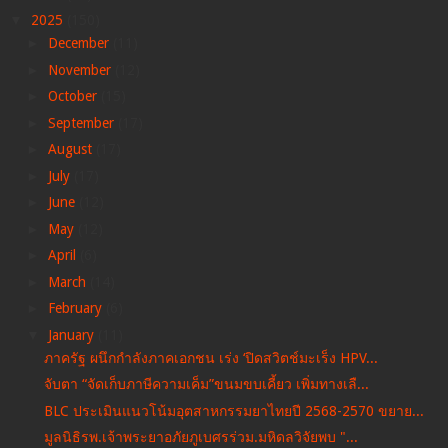
▼
2025
(150)
►
December
(11)
►
November
(12)
►
October
(15)
►
September
(17)
►
August
(17)
►
July
(17)
►
June
(12)
►
May
(12)
►
April
(6)
►
March
(14)
►
February
(6)
▼
January
(11)
ภาครัฐ ผนึกกำลังภาคเอกชน เร่ง ‘ปิดสวิตช์มะเร็ง HPV...
จับตา “จัดเก็บภาษีความเค็ม”ขนมขบเคี้ยว เพิ่มทางเลื...
BLC ประเมินแนวโน้มอุตสาหกรรมยาไทยปี 2568-2570 ขยาย...
มูลนิธิรพ.เจ้าพระยาอภัยภูเบศรร่วม.มหิดลวิจัยพบ​ "...