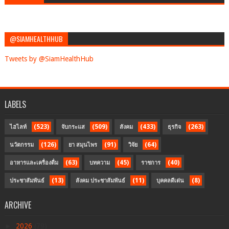
@SIAMHEALTHHUB
Tweets by @SiamHealthHub
LABELS
(523)
(509)
(433)
(263)
ไฮไลท์
จับกระแส
สังคม
ธุรกิจ
(126)
(91)
(64)
นวัตกรรม
ยา สมุนไพร
วิจัย
(63)
(45)
(40)
อาหารและเครื่องดื่ม
บทความ
ราชการ
(13)
(11)
(8)
ประชาสัมพันธ์
สังคม ประชาสัมพันธ์
บุคคลดีเด่น
ARCHIVE
►
2026
(79)