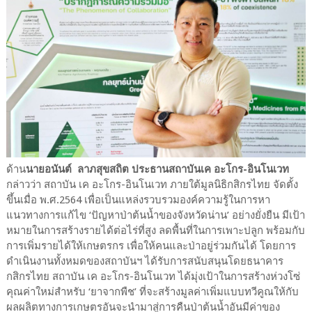
​ด้าน
นายอนันต์ ลาภสุขสถิต ประธานสถาบันเค อะโกร-อินโนเวท
กล่าวว่า สถาบัน เค อะโกร-อินโนเวท ภายใต้มูลนิธิกสิกรไทย จัดตั้ง
ขึ้นเมื่อ พ.ศ.2564 เพื่อเป็นแหล่งรวบรวมองค์ความรู้ในการหา
แนวทางการแก้ไข ‘ปัญหาป่าต้นน้ำของจังหวัดน่าน’ อย่างยั่งยืน มีเป้า
หมายในการสร้างรายได้ต่อไร่ที่สูง ลดพื้นที่ในการเพาะปลูก พร้อมกับ
การเพิ่มรายได้ให้เกษตรกร เพื่อให้คนและป่าอยู่ร่วมกันได้ โดยการ
ดำเนินงานทั้งหมดของสถาบันฯ ได้รับการสนับสนุนโดยธนาคาร
กสิกรไทย สถาบัน เค อะโกร-อินโนเวท ได้มุ่งเป้าในการสร้างห่วงโซ่
คุณค่าใหม่สำหรับ ‘ยาจากพืช’ ที่จะสร้างมูลค่าเพิ่มแบบทวีคูณให้กับ
ผลผลิตทางการเกษตรอันจะนำมาสู่การคืนป่าต้นน้ำอันมีค่าของ