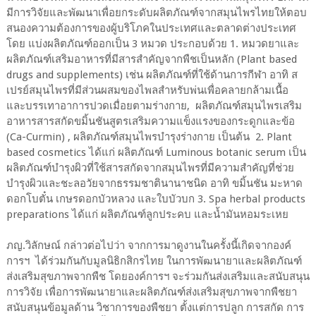
มีการวิจัยและพัฒนาเพื่อยกระดับผลิตภัณฑ์จากสมุนไพรไทยให้ตอบ
สนองความต้องการของผู้บริโภคในประเทศและตลาดต่างประเทศ
โดย แบ่งผลิตภัณฑ์ออกเป็น 3 หมวด ประกอบด้วย 1. หมวดยาและ
ผลิตภัณฑ์เสริมอาหารที่มีสารสำคัญจากพืชเป็นหลัก (Plant based
drugs and supplements) เช่น ผลิตภัณฑ์ที่ใช้ด้านการกีฬา อาทิ ส
เปรย์สมุนไพรที่มีส่วนผสมของไพลสำหรับพ่นเพื่อคลายกล้ามเนื้อ
และบรรเทาอาการปวดเมื่อยตามร่างกาย, ผลิตภัณฑ์สมุนไพรเสริม
อาหารสารสกัดขมิ้นชันสูตรเสริมความแข็งแรงของกระดูกและข้อ
(Ca-Curmin) , ผลิตภัณฑ์สมุนไพรบำรุงร่างกาย เป็นต้น 2. Plant
based cosmetics ได้แก่ ผลิตภัณฑ์ Luminous botanic serum เป็น
ผลิตภัณฑ์บำรุงผิวที่ใช้สารสกัดจากสมุนไพรที่มีความสำคัญที่ช่วย
บำรุงผิวและชะลอวัยจากธรรมชาตินานาชนิด อาทิ ขมิ้นชัน มะหาด
ดอกโบตั๋น เกษรดอกบัวหลวง และใบบัวบก 3. Spa herbal products
preparations ได้แก่ ผลิตภัณฑ์ลูกประคบ และน้ำมันหอมระเหย
​ภญ.วิลักษณ์ กล่าวต่อไปว่า จากการมาดูงานในครั้งนี้เกิดจากองค์
การฯ ได้ร่วมกันกับมูลนิธิกสิกรไทย ในการพัฒนายาและผลิตภัณฑ์
ส่งเสริมสุขภาพจากพืช โดยองค์การฯ จะร่วมกันส่งเสริมและสนับสนุน
การวิจัย เพื่อการพัฒนายาและผลิตภัณฑ์ส่งเสริมสุขภาพจากพืชยา
สนับสนุนข้อมูลด้าน วิชาการของพืชยา ตั้งแต่การปลูก การสกัด การ