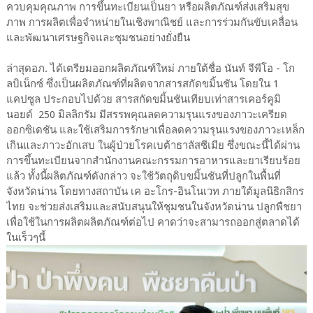
ควบคุมคุณภาพ การขึ้นทะเบียนเป็นยา หรือผลิตภัณฑ์ส่งเสริมสุข
ภาพ การผลิตเพื่อจำหน่ายในเชิงพาณิชย์ และการร่วมกันขับเคลื่อน
และพัฒนาเศรษฐกิจและชุมชนอย่างยั่งยืน
​ล่าสุดอภ. ได้เตรียมออกผลิตภัณฑ์ใหม่ ภายใต้ชื่อ นันท์ จีพีโอ - โก
ลบิเน็กซ์ ซึ่งเป็นผลิตภัณฑ์ที่ผลิตจากสารสกัดขมิ้นชัน โดยใน 1
แคปซูล ประกอบไปด้วย สารสกัดขมิ้นชันเทียบเท่าสารเคอร์คูมิ
นอยด์ 250 มิลลิกรัม มีสรรพคุณลดความรุนแรงของภาวะเครียด
ออกซิเดชัน และใช้เสริมการรักษาเพื่อลดความรุนแรงของภาวะเหล็ก
เกินและภาวะอักเสบ ในผู้ป่วยโรคเบต้าธาลัสซีเมีย ซึ่งขณะนี้ได้ผ่าน
การขึ้นทะเบียนจากสำนักงานคณะกรรมการอาหารและยาเรียบร้อย
แล้ว ทั้งนี้ผลิตภัณฑ์ดังกล่าว จะใช้วัตถุดิบขมิ้นชันที่ปลูกในพื้นที่
จังหวัดน่าน โดยทางสถาบัน เค อะโกร-อินโนเวท ภายใต้มูลนิธิกสิกร
ไทย จะช่วยส่งเสริมและสนับสนุนให้ชุมชนในจังหวัดน่าน ปลูกพืชยา
เพื่อใช้ในการผลิตผลิตภัณฑ์ต่อไป คาดว่าจะสามารถออกสู่ตลาดได้
ในเร็วๆนี้