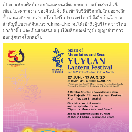
เป็นงานหัตถศิลป์มรดกวัฒนธรรมที่ต่อยอดอย่างสร้างสรรค์ เพื่อ
เชื่อมโยงความงามของศิลปะดั้งเดิมเข้ากับวิถีชีวิตสมัยใหม่อย่างลึก
ซึ้ง ผ่านเวทีของเทศกาลโคมไฟในประเทศไทยนี้ จึงถือเป็นโอกาส
สำคัญที่แบรนด์จีนแนว “China-Chic” จะได้เข้าถึงผู้บริโภคชาวไทย
มากยิ่งขึ้น และเป็นแรงสนับสนุนให้ผลิตภัณฑ์ “ภูมิปัญญาจีน” ก้าว
ออกสู่ตลาดโลกต่อไป