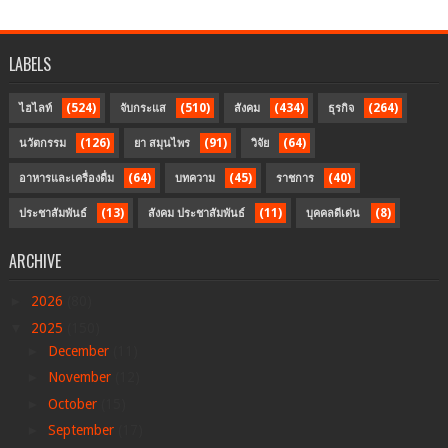
LABELS
(524)
(510)
(434)
(264)
ไฮไลท์
จับกระแส
สังคม
ธุรกิจ
(126)
(91)
(64)
นวัตกรรม
ยา สมุนไพร
วิจัย
(64)
(45)
(40)
อาหารและเครื่องดื่ม
บทความ
ราชการ
(13)
(11)
(8)
ประชาสัมพันธ์
สังคม ประชาสัมพันธ์
บุคคลดีเด่น
ARCHIVE
►
2026
(80)
▼
2025
(150)
►
December
(11)
►
November
(12)
►
October
(15)
►
September
(17)