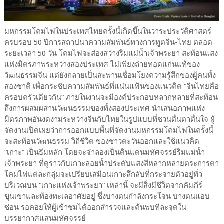
มหกรรมโคมไฟในประเทศไทยครั้งนี้เกิดขึ้นในวาระประวัติศาสตร์
ครบรอบ 50 ปีการสถาปนาความสัมพันธ์ทางการทูตจีน-ไทย ตลอด
ระยะเวลา 50 วัน โคมไฟจะส่องสว่างริมแม่น้ำเจ้าพระยา สะท้อนแสง
แห่งมิตรภาพระหว่างสองประเทศ ไม่เพียงถ่ายทอดแก่นแท้ของ
วัฒนธรรมจีน แต่ยังกลายเป็นสะพานเชื่อมโยงความรู้สึกของผู้คนทั้ง
สองชาติ เพื่อกระชับความสัมพันธ์ที่แน่นแฟ้นของแนวคิด “จีนไทยคือ
ครอบครัวเดียวกัน” ภายในงานจะมีองค์ประกอบหลากหลายที่สะท้อน
ถึงการผสมผสานวัฒนธรรมของทั้งสองประเทศ นำเสนอภาพแห่ง
มิตรภาพอันงดงามระหว่างจีนกับไทยในรูปแบบที่ชวนตื่นตาตื่นใจ ผู้
จัดงานเปิดเผยว่าการออกแบบพื้นที่จัดงานมหกรรมโคมไฟในครั้งนี้
จะสะท้อนวัฒนธรรม วิถีชีวิต ของชาวตะวันออกและใช้แนวคิด
“เกาะ” เป็นธีมหลัก โดยจะจำลองเป็นดินแดนมหัศจรรย์ริมแม่น้ำ
เจ้าพระยา ที่ดูราวกับเกาะลอยน้ำประดับแสงสีหลากหลายตระการตา
โคมไฟแต่ละกลุ่มจะเปรียบเสมือนเกาะลึกลับที่กระจายตัวอยู่ทั่ว
บริเวณบน “เกาะแห่งเจ้าพระยา” เหล่านี้ จะมีสิ่งมีชีวิตจากคัมภีร์
ขุนเขาและท้องทะเลอาศัยอยู่ ซึ่งบางตนกำลังกระโจน บางตนแอบ
ซ่อน รอคอยให้ผู้เข้าชมได้ออกสำรวจและค้นพบทีละจุดใน
บรรยากาศแสนมหัศจรรย์