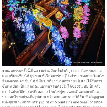
งานมหกรรมครั้งนี้เป็นความร่วมมือครั้งสำคัญระหว่างไอคอนสยาม
และบริษัทเซี่ยงไฮ้ ยู่หยวน ทัวริสต์มาร์ท กรุ๊ป เจ้าของเทศกาลโคมไฟ
ชื่อดังจากนครเซี่ยงไฮ้ ที่มีประวัติยาวนานกว่า 100 ปี และได้รับการ
ขึ้นทะเบียนเป็นมรดกวัฒนธรรมที่จับต้องไม่ได้ของจีน นับเป็นครั้ง
แรกในประวัติศาสตร์ที่เทศกาลโคมไฟยู่หยวนจะเดินทางมาเยือน
ประเทศไทยอย่างเต็มรูปแบบ พร้อมจัดแสดงภายใต้ธีม “จิตวิญญาณ
แห่งภูผาและมหาสมุทร” (Spirit of Mountains and Seas) ถ่ายทอด