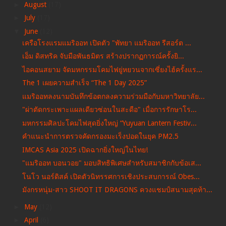
►
August
(17)
►
July
(17)
▼
June
(12)
เครือโรงแรมแมริออท เปิดตัว "พัทยา แมริออท รีสอร์ต ...
เอ็ม ดิสทริค จับมือพันธมิตร สร้างปรากฏการณ์ครั้งยิ...
ไอคอนสยาม จัดมหกรรมโคมไฟยู่หยวนจากเซี่ยงไฮ้ครั้งแร...
The 1 เผยความสำเร็จ “The 1 Day 2025”
แมริออทลงนามบันทึกข้อตกลงความร่วมมือกับมหาวิทยาลัย...
"ผ่าตัดกระเพาะแผลเดียวซ่อนในสะดือ" เมื่อการรักษาโร...
มหกรรมศิลปะโคมไฟสุดยิ่งใหญ่ “Yuyuan Lantern Festiv...
คำแนะนำการตรวจคัดกรองมะเร็งปอดในยุค PM2.5
IMCAS Asia 2025 เปิดฉากยิ่งใหญ่ในไทย!
"แมริออท บอนวอย" มอบสิทธิพิเศษสำหรับสมาชิกกับข้อเส...
โนโว นอร์ดิสค์ เปิดตัวนิทรรศการเชิงประสบการณ์ Obes...
มังกรหนุ่ม-สาว SHOOT IT DRAGONS ควงแชมป์สนามสุดท้า...
►
May
(12)
►
April
(6)