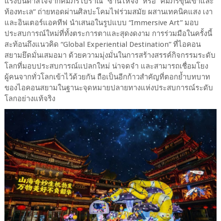
แรงบันดาลใจจากคัมภีร์โบราณ “ซานไห่จิง” หรือ “คัมภีร์ขุนเขาและ
ท้องทะเล” ถ่ายทอดผ่านศิลปะโคมไฟร่วมสมัย ผสานเทคนิคแสง เงา
และอินเตอร์แอคทีฟ นำเสนอในรูปแบบ “Immersive Art” มอบ
ประสบการณ์ใหม่ที่ทั้งตระการตาและสุดงดงาม การร่วมมือในครั้งนี้
สะท้อนถึงแนวคิด “Global Experiential Destination” ที่ไอคอน
สยามยึดมั่นเสมอมา ด้วยความมุ่งมั่นในการสร้างสรรค์กิจกรรมระดับ
โลกที่มอบประสบการณ์แปลกใหม่ น่าจดจำ และสามารถเชื่อมโยง
ผู้คนจากทั่วโลกเข้าไว้ด้วยกัน ถือเป็นอีกก้าวสำคัญที่ตอกย้ำบทบาท
ของไอคอนสยามในฐานะจุดหมายปลายทางแห่งประสบการณ์ระดับ
โลกอย่างแท้จริง