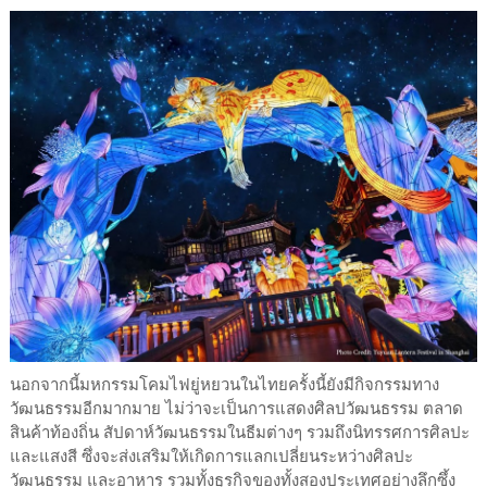
นอกจากนี้มหกรรมโคมไฟยู่หยวนในไทยครั้งนี้ยังมีกิจกรรมทาง
วัฒนธรรมอีกมากมาย ไม่ว่าจะเป็นการแสดงศิลปวัฒนธรรม ตลาด
สินค้าท้องถิ่น สัปดาห์วัฒนธรรมในธีมต่างๆ รวมถึงนิทรรศการศิลปะ
และแสงสี ซึ่งจะส่งเสริมให้เกิดการแลกเปลี่ยนระหว่างศิลปะ
วัฒนธรรม และอาหาร รวมทั้งธุรกิจของทั้งสองประเทศอย่างลึกซึ้ง