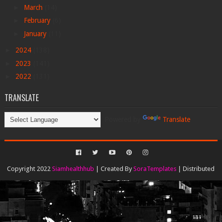
►
March
(14)
►
February
(6)
►
January
(11)
►
2024
(138)
►
2023
(141)
►
2022
(131)
TRANSLATE
Powered by
Translate
Copyright 2022
Siamhealthhub
| Created By
SoraTemplates
| Distributed
By
Gooyaabi Templates