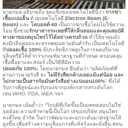
นายกมล อธิบายถึง จุดแข็งของเทคโนโลยีนี้ว่า
การฆ่า
เชื้อแบบเย็น
ด้วยเทคโนโลยี
Electron Beam (E-
Beam)
และ
โคบอลต์-
60
เป็นการฆ่าเชื้อโดยไม่ใช้ความ
ร้อน ซึ่งช่วย
รักษาสารระเหยที่ให้กลิ่นหอมและคุณสมบัติ
ทางยาของสมุนไพรไว้ได้อย่างครบถ้วน
ทำให้ยาดมยัง
คงมีกลิ่นหอมและสรรพคุณตามต้นตำรับ เป็นเทคโนโลยี
ที่
ปลอดเชื้อ
100%
มีประสิทธิภาพสูงในการลดปริมาณ
จุลินทรีย์ให้ต่ำกว่าเกณฑ์มาตรฐานที่กำหนด ครอบคลุม
เชื้อดื้อยาและสปอร์ เป็นวิธีที่มีความ
ปลอดภัย
100%:
โดยนายกมล ยืนยันว่า “ผลิตภัณฑ์ที่
ผ่านการฉายรังสี จะ
ไม่มีรังสีตกค้างเลยแม้แต่น้อย และ
ไม่กลายเป็นสารกัมมันตรังสีอย่างแน่นอน
100%
” ซึ่งได้
รับการพิสูจน์และรับรองจากองค์กรสากลระดับโลก
เช่น WHO, FDA, IAEA ฯลฯ
นายกมล เน้นย้ำว่า “วิกฤติที่เกิดขึ้นเป็นบททดสอบไม่ใช่
จุดด้อย ความท้าทายนี้เป็นโอกาสของบริษัท สมุนไพร
หงส์ไทย จำกัด ในการพัฒนาและยกระดับมาตรฐานให้
สูงขึ้น เพื่อสร้างความแข็งแกร่งที่แท้จริงและยั่งยืน สทน.