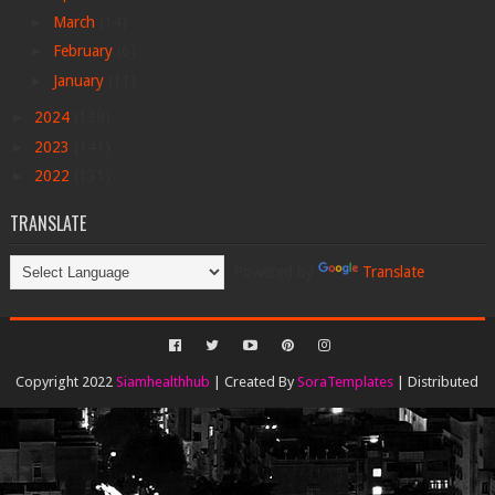
►
March
(14)
►
February
(6)
►
January
(11)
►
2024
(138)
►
2023
(141)
►
2022
(131)
TRANSLATE
Powered by
Translate
Copyright 2022
Siamhealthhub
| Created By
SoraTemplates
| Distributed
By
Gooyaabi Templates