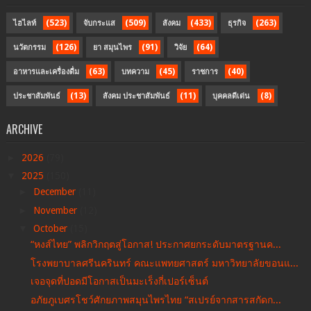
(523)
(509)
(433)
(263)
ไฮไลท์
จับกระแส
สังคม
ธุรกิจ
(126)
(91)
(64)
นวัตกรรม
ยา สมุนไพร
วิจัย
(63)
(45)
(40)
อาหารและเครื่องดื่ม
บทความ
ราชการ
(13)
(11)
(8)
ประชาสัมพันธ์
สังคม ประชาสัมพันธ์
บุคคลดีเด่น
ARCHIVE
►
2026
(79)
▼
2025
(150)
►
December
(11)
►
November
(12)
▼
October
(15)
“หงส์ไทย” พลิกวิกฤตสู่โอกาส! ประกาศยกระดับมาตรฐานค...
โรงพยาบาลศรีนครินทร์ คณะแพทยศาสตร์ มหาวิทยาลัยขอนแ...
เจอจุดที่ปอดมีโอกาสเป็นมะเร็งกี่เปอร์เซ็นต์
อภัยภูเบศรโชว์ศักยภาพสมุนไพรไทย “สเปรย์จากสารสกัดก...