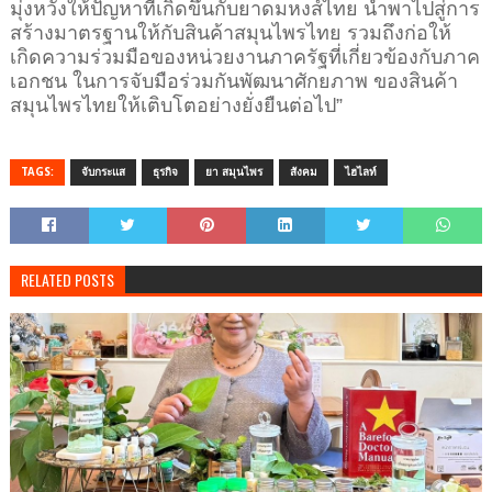
มุ่งหวังให้ปัญหาที่เกิดขึ้นกับยาดมหงส์ไทย นำพาไปสู่การ
สร้างมาตรฐานให้กับสินค้าสมุนไพรไทย รวมถึงก่อให้
เกิดความร่วมมือของหน่วยงานภาครัฐที่เกี่ยวข้องกับภาค
เอกชน ในการจับมือร่วมกันพัฒนาศักยภาพ ของสินค้า
สมุนไพรไทยให้เติบโตอย่างยั่งยืนต่อไป”
TAGS:
จับกระแส
ธุรกิจ
ยา สมุนไพร
สังคม
ไฮไลท์
RELATED POSTS