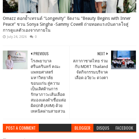
Omazz ตอกย้ำเทรนด์ “Longevity” จัดงาน “Beauty Begins with Inner
Peace” ชวน Sonya Singha -​Sammy Cowell ถ่ายทอดแรงบันดาลใจสู่
การดูแลตัวเองจากภายใน
July 24, 2026
0
PREVIOUS
NEXT
โรงพยาบาล
สภากาชาดไทย ร่วม
ศรีนครินทร์ คณะ
กับ MDRT Thailand
แพทยศาสตร์
จัดกิจกรรมบริจาค
มหาวิทยาลัย
เลือด อวัยวะ ดวงตา
ขอนแก่น สู่ความ
เป็นเลิศด้านการ
รักษาภาวะเส้นเลือด
สมองแดงดำเชื่อมต่อ
ผิดปกติ (AVM) ด้วย
เทคนิคผ่านสายสวน
POST A COMMENT
BLOGGER
DISQUS
FACEBOOK