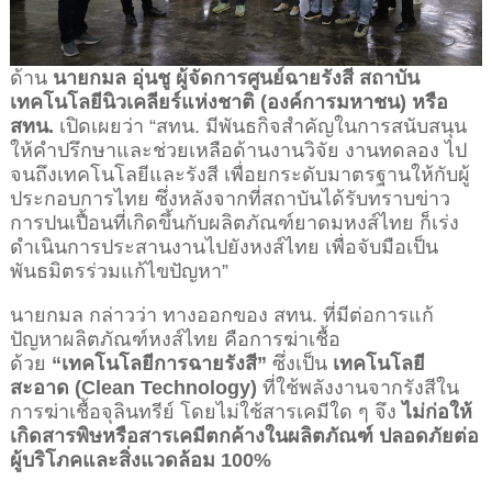
ด้าน
นายกมล อุ่นชู ผู้จัดการศูนย์ฉายรังสี สถาบัน
เทคโนโลยีนิวเคลียร์แห่งชาติ (องค์การมหาชน) หรือ
สทน.
เปิดเผยว่า “สทน. มีพันธกิจสำคัญในการสนับสนุน
ให้คำปรึกษาและช่วยเหลือด้านงานวิจัย งานทดลอง ไป
จนถึงเทคโนโลยีและรังสี เพื่อยกระดับมาตรฐานให้กับผู้
ประกอบการไทย ซึ่งหลังจากที่สถาบันได้รับทราบข่าว
การปนเปื้อนที่เกิดขึ้นกับผลิตภัณฑ์ยาดมหงส์ไทย ก็เร่ง
ดำเนินการประสานงานไปยังหงส์ไทย เพื่อจับมือเป็น
พันธมิตรร่วมแก้ไขปัญหา”
นายกมล กล่าวว่า ทางออกของ สทน. ที่มีต่อการแก้
ปัญหาผลิตภัณฑ์หงส์ไทย คือการฆ่าเชื้อ
ด้วย
“เทคโนโลยีการฉายรังสี”
ซึ่งเป็น
เทคโนโลยี
สะอาด (
Clean Technology)
ที่ใช้พลังงานจากรังสีใน
การฆ่าเชื้อจุลินทรีย์ โดยไม่ใช้สารเคมีใด ๆ จึง
ไม่ก่อให้
เกิดสารพิษหรือสารเคมีตกค้างในผลิตภัณฑ์ ปลอดภัยต่อ
ผู้บริโภคและสิ่งแวดล้อม
100%