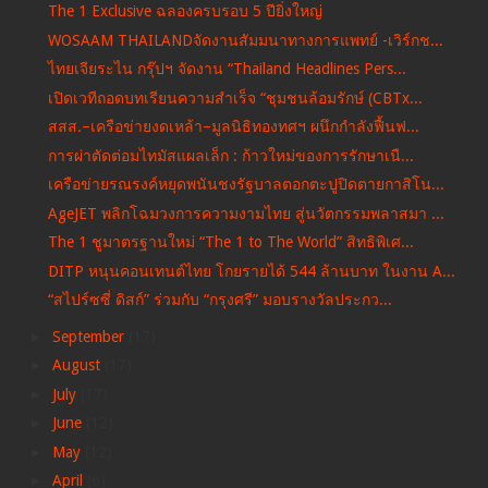
The 1 Exclusive ฉลองครบรอบ 5 ปียิ่งใหญ่
WOSAAM THAILAND​จัดงานสัมมนาทางการแพทย์​ -​เวิร์กช...
ไทยเจียระไน กรุ๊ปฯ จัดงาน “Thailand Headlines Pers...
เปิดเวทีถอดบทเรียนความสำเร็จ “ชุมชนล้อมรักษ์ (CBTx...
สสส.–เครือข่ายงดเหล้า–มูลนิธิทองทศฯ ผนึกกำลังฟื้นฟ...
การผ่าตัดต่อมไทมัสแผลเล็ก : ก้าวใหม่ของการรักษาเนื...
เครือข่ายรณรงค์หยุดพนันชงรัฐบาลตอกตะปูปิดตายกาสิโน...
AgeJET พลิกโฉมวงการความงามไทย​ สู่นวัตกรรมพลาสมา​ ...
The 1 ชูมาตรฐานใหม่ “The 1 to The World” สิทธิพิเศ...
DITP หนุนคอนเทนต์ไทย โกยรายได้ 544 ล้านบาท ในงาน A...
“สไปร์ซซี่ ดิสก์” ร่วมกับ “กรุงศรี” มอบรางวัลประกว...
►
September
(17)
►
August
(17)
►
July
(17)
►
June
(12)
►
May
(12)
►
April
(6)