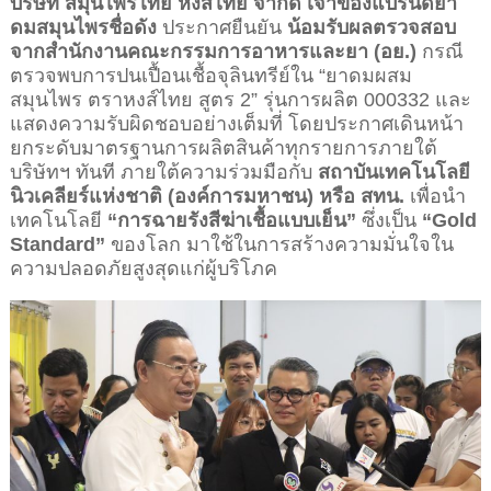
บริษัท สมุนไพรไทย หงส์ไทย จำกัด เจ้าของแบรนด์ยา
ดมสมุนไพรชื่อดัง
ประกาศยืนยัน
น้อมรับผลตรวจสอบ
จากสำนักงานคณะกรรมการอาหารและยา (อย.)
กรณี
ตรวจพบการปนเปื้อนเชื้อจุลินทรีย์ใน “ยาดมผสม
สมุนไพร ตราหงส์ไทย สูตร 2” รุ่นการผลิต 000332 และ
แสดงความรับผิดชอบอย่างเต็มที่ โดยประกาศเดินหน้า
ยกระดับมาตรฐานการผลิตสินค้าทุกรายการภายใต้
บริษัทฯ ทันที ภายใต้ความร่วมมือกับ
สถาบันเทคโนโลยี
นิวเคลียร์แห่งชาติ (องค์การมหาชน) หรือ สทน.
เพื่อนำ
เทคโนโลยี
“การฉายรังสีฆ่าเชื้อแบบเย็น”
ซึ่งเป็น
“Gold
Standard”
ของโลก มาใช้ในการสร้างความมั่นใจใน
ความปลอดภัยสูงสุดแก่ผู้บริโภค