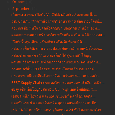
►
October
(16)
▼
September
(19)
เอ็มเทค สวทช. เปิดตัว Ve-Chick ผลิตภัณฑ์ทดแทนเนื้อ...
วช. ชวนกิน “ฟัวกราส์จากพืช” อาหารทางเลือก ตอบโจทย์...
สธ. ถกเข้ม มั่นใจ ปลดล๊อคกัญชา ปลอดภัย เน้นย้ำมองท...
คณะพยาบาลศาสตร์ มหาวิทยาลัยมหิดล เปิด “คลินิกการพย...
“กับดักริ้นดูดเลือด สร้างด้วยเครื่องพิมพ์สามมิติ” ...
สสส. ลงพื้นที่ติดตาม ความปลอดภัยทางม้าลายหน้าโรงเร...
สสส.ชวนคนสภา “กินเจ-ลดเค็ม” ได้สุขภาพดี-ได้บุญ
ผศ.ทพ.วิจิตร ธรานนท์ กับภารกิจงานวิจัยและพัฒนาด้าน...
ภาพยนตร์สั้น 39 เรื่องร่วมสะท้อนโอกาสรักษามะเร็งต่...
สธ. สรพ. ผนึกภาคีเครือข่ายจัดงานวันแห่งความปลอดภัย...
BEST Supply Chain ประเทศไทย ร่วมแพลตฟอร์มอีคอมเมิร...
eBay เซ็นเอ็มโอยูกับสถาบัน GIT หนุนเอสเอ็มอีอัญมณี...
เอสซีจี ผนึก ไอทีวัน และเอคเซนเชอร์ พลิกโฉมดิจิทัล...
แอสชัวแรนซ์ คอมฟอร์ทเทร็ด สุดยอดยางเพื่อการขับขี่ท...
JKN-CNBC สถานีข่าวเศรษฐกิจตลอด 24 ชั่วโมงของคนไทย ...