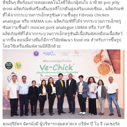
พืชอื่นๆ ที่พร้อมถ่ายทอดเทคโนโลยีให้แก่ผู้สนใจ อาทิ M-pro jelly
drink ผลิตภัณฑ์เครื่องดื่มเยลลี่โปรตีนสูงเสริมแคลเซียม , ผลิตภัณฑ์
ที่ได้จากกระบวนการเอ็กทรูชันความชื้นสูง Fibrous chicken
analogue หรือ HMMA และ ผลิตภัณฑ์ที่ได้จากกระบวนการเอ็กทรู
ชันความชื้นต่ำ minced pork analogue LWMA หรือ TVP ซึ่ง
ผลิตภัณฑ์ที่ได้จากกระบวนการเอ็กทรูชันมีเนื้อสัมผัสเหมือนเนื้อสัตว์
มากขึ้น ตอนนี้ทางทีมก็มีการวิจัยพัฒนา food ink สำหรับการขึ้นรูป
โดยใช้เครื่องพิมพ์สามมิติอีกด้วย
คุณสุรีย์พร ฉัตรมั่งมี ผู้บริหารกลุ่มตลาดเจ บริษัท บี ไอ จี เนเชอรัล