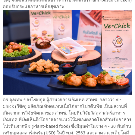
ตอบรับกระแสอาหารเพื่อสุขภาพ
ดร.จุลเทพ ขจรไชยกูล ผู้อำนวยการเอ็มเทค สวทช. กล่าวว่า Ve-
Chick (วีชิค) ผลิตภัณฑ์ทดแทนเนื้อไก่จากโปรตีนพืช เป็นผลงานที่
เกิดจากการวิจัยพัฒนาของ สวทช. โดยทีมวิจัยวัสดุศาสตร์อาหาร
เอ็มเทค ที่เล็งเห็นถึงโอกาสจากแนวโน้มของตลาดโลกสำหรับอาหาร
โปรตีนจากพืช (Plant-based food) ซึ่งมีมูลค่าในช่วง 4 - 30 พันล้าน
เหรียญดอลลาร์สหรัฐ (USD) ในปี พ.ศ. 2563 และคาดว่าจะเติบโตมี