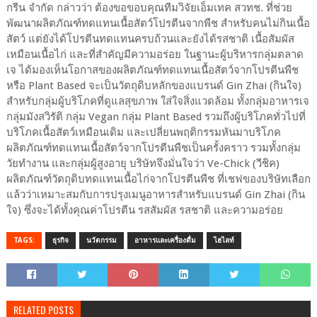
กรีน จำกัด กล่าวว่า ต้องขอขอบคุณทีมวิจัยเอ็มเทค สวทช. ที่ช่วย
พัฒนาผลิตภัณฑ์ทดแทนเนื้อสัตว์โปรตีนจากพืช สำหรับคนไม่กินเนื้อ
สัตว์ แต่ยังได้โปรตีนทดแทนครบถ้วนและยังได้รสชาติ เนื้อสัมผัส
เหมือนเนื้อไก่ และที่สำคัญมีความอร่อย ในฐานะผู้บริหารกลุ่มตลาด
เจ ได้มองเห็นโอกาสของผลิตภัณฑ์ทดแทนเนื้อสัตว์จากโปรตีนพืช
หรือ Plant Based จะเป็นวัตถุดิบหลักของแบรนด์ Gin Zhai (กินใจ)
สำหรับกลุ่มผู้บริโภคที่ดูแลสุขภาพ ใส่ใจสิ่งแวดล้อม ทั้งกลุ่มอาหารเจ
กลุ่มมังสวิรัติ กลุ่ม Vegan กลุ่ม Plant Based รวมถึงผู้บริโภคทั่วไปที่
บริโภคเนื้อสัตว์เหมือนเดิม และเปลี่ยนพฤติกรรมหันมาบริโภค
ผลิตภัณฑ์ทดแทนเนื้อสัตว์จากโปรตีนพืชเป็นครั้งคราว รวมทั้งกลุ่ม
วัยทำงาน และกลุ่มผู้สูงอายุ บริษัทจึงมั่นใจว่า Ve-Chick (วีชิค)
ผลิตภัณฑ์วัตถุดิบทดแทนเนื้อไก่จากโปรตีนพืช ที่เชฟของบริษัทเลือก
แล้วว่าเหมาะสมกับการปรุงเมนูอาหารสำหรับแบรนด์ Gin Zhai (กิน
ใจ) ซึ่งจะได้ทั้งคุณค่าโปรตีน รสสัมผัส รสชาติ และความอร่อย
TAGS:
ธุรกิจ
นวัตกรรม
อาหารและเครื่องดื่ม
ไฮไลท์
RELATED POSTS