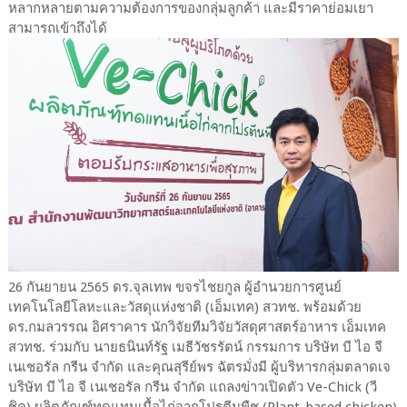
หลากหลายตามความต้องการของกลุ่มลูกค้า และมีราคาย่อมเยา
สามารถเข้าถึงได้
26 กันยายน 2565 ดร.จุลเทพ ขจรไชยกูล ผู้อำนวยการศูนย์
เทคโนโลยีโลหะและวัสดุแห่งชาติ (เอ็มเทค) สวทช. พร้อมด้วย
ดร.กมลวรรณ อิศราคาร นักวิจัยทีมวิจัยวัสดุศาสตร์อาหาร เอ็มเทค
สวทช. ร่วมกับ นายธนินท์รัฐ เมธีวัชรรัตน์ กรรมการ บริษัท บี ไอ จี
เนเชอรัล กรีน จำกัด และคุณสุรีย์พร ฉัตรมั่งมี ผู้บริหารกลุ่มตลาดเจ
บริษัท บี ไอ จี เนเชอรัล กรีน จำกัด แถลงข่าวเปิดตัว Ve-Chick (วี
ชิค) ผลิตภัณฑ์ทดแทนเนื้อไก่จากโปรตีนพืช (Plant-based chicken)