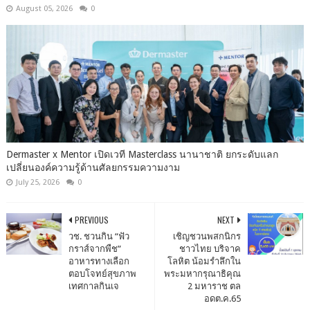
August 05, 2026
0
Dermaster x Mentor เปิดเวที Masterclass นานาชาติ ยกระดับแลก
เปลี่ยนองค์ความรู้ด้านศัลยกรรมความงาม
July 25, 2026
0
PREVIOUS
NEXT
วช. ชวนกิน “ฟัว
เชิญชวนพสกนิกร
กราส์จากพืช”
ชาวไทย บริจาค
อาหารทางเลือก
โลหิต น้อมรำลึกใน
ตอบโจทย์สุขภาพ
พระมหากรุณาธิคุณ
เทศกาลกินเจ
2 มหาราช ตล
อดต.ค.65