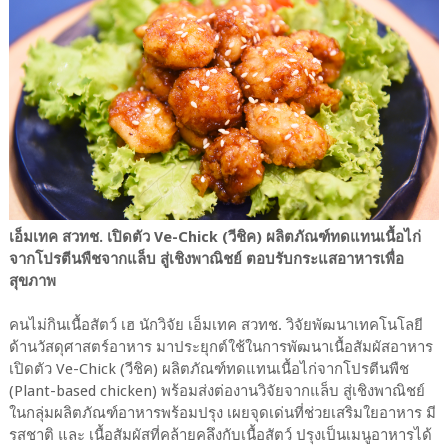
เอ็มเทค สวทช. เปิดตัว Ve-Chick (วีชิค) ผลิตภัณฑ์ทดแทนเนื้อไก่
จากโปรตีนพืชจากแล็บ สู่เชิงพาณิชย์ ตอบรับกระแสอาหารเพื่อ
สุขภาพ
คนไม่กินเนื้อสัตว์ เฮ นักวิจัย เอ็มเทค สวทช. วิจัยพัฒนาเทคโนโลยี
ด้านวัสดุศาสตร์อาหาร มาประยุกต์ใช้ในการพัฒนาเนื้อสัมผัสอาหาร
เปิดตัว Ve-Chick (วีชิค) ผลิตภัณฑ์ทดแทนเนื้อไก่จากโปรตีนพืช
(Plant-based chicken) พร้อมส่งต่องานวิจัยจากแล็บ สู่เชิงพาณิชย์
ในกลุ่มผลิตภัณฑ์อาหารพร้อมปรุง เผยจุดเด่นที่ช่วยเสริมใยอาหาร มี
รสชาติ และ เนื้อสัมผัสที่คล้ายคลึงกับเนื้อสัตว์ ปรุงเป็นเมนูอาหารได้