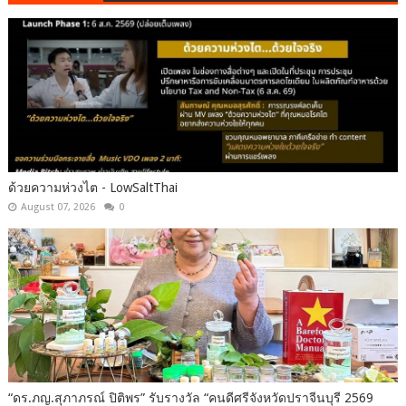
ด้วยความห่วงไต - LowSaltThai
August 07, 2026
0
“ดร.ภญ.สุภาภรณ์ ปิติพร” รับรางวัล “คนดีศรีจังหวัดปราจีนบุรี 2569