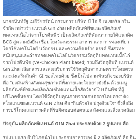
นายธนินท์รัฐ เมธีวัชรรัตน์ กรรมการ บริษัท บี ไอ จี เนเชอรัล กรีน
จำกัด กล่าวว่า แบรนด์ Gin Zhai ผลิตภัณฑ์พืชและผลิตภัณฑ์
ทดแทนเนื้อไก่จากโปรตีนพืช เป็นผลิตภัณฑ์ที่พัฒนาภายใต้แนวคิด
BCG สู่ความยั่งยืน เชื่อมโยงวัฒนธรรม อาหาร และ การท่องเที่ยว
โดยใช้เทคโนโลยี นวัตกรรมและความคิดสร้าง สรรค์ ซึ่งสวทช.
สนับสนุนและถ่ายทอดเทคโนโลยีนวัตกรรมวัตถุดิบทดแทนเนื้อไก่
จากโปรตีนพืช (Ve-Chicken Plant based) รวมถึงวัตถุดิบที่ แบรนด์
Gin Zhai เลือกสรรและส่งเสริมการใช้วัตถุดิบจากเกษตรกรโดยตรง
และส่งเสริมสินค้า GI ของไทยด้วย ซึ่งเป็นไปตามพันธกิจของบริษัท
คือ “มุ่งมั่นสร้างสังคมสุขภาพดีทั้งกายและใจอย่างยั่งยืน ด้วยเมนู
ผลิตภัณฑ์พืชและผลิตภัณฑ์ทดแทนเนื้อสัตว์จากโปรตีนพืช ที่ผู้
บริโภคชื่นชอบ โดยใช้วัตถุดิบคุณภาพจากเกษตรกรโดยตรง” ดัง
สโลแกนของแบรนด์ GIN Zhai คือ “กินด้วยใจ ปรุงด้วยใจ” ซึ่งสื่อถึง
การบริโภคและการผลิตที่รับผิดชอบต่อตนเอง สังคมและสิ่งแวดล้อม
ปัจจุบัน ผลิตภัณฑ์แบรนด์ GIN Zhai ประกอบด้วย 2 รูปแบบ คือ
รูปแบบแรก ผู้บริโภคนำไปประกอบอาหารเอง มี 2 ผลิตภัณฑ์ คือ กิน