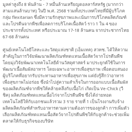
มูลค่าสูงถึง 8 พันล้าน - 7 หมื่นล้านเหรียญดอลลาร์สหรัฐ (มากกว่า
สามแสนล้านบาท) ในปี พ.ศ. 2568 รวมทั้งประเทศไทยที่มีผู้บริโภค
กลุ่ม flexitarian ซึ่งมีความรักสุขภาพและเน้นการบริโภคผลิตภัณฑ์
และโปรตีนจากพืชเพื่อลดการบริโภคเนื้อสัตว์ ราว 1 ใน 4 ของ
ประชากรทั้งประเทศ หรือประมาณ 17-18 ล้านคน จากประชากรไทย
67-68 ล้านคน
ศูนย์เทคโนโลยีโลหะและวัสดุแห่งชาติ (เอ็มเทค) สวทช. ได้ให้ความ
สำคัญในการวิจัยพัฒนาผลิตภัณฑ์ทดแทนเนื้อสัตว์จากโปรตีนพืช
โดยมุ่งวิจัยพัฒนาเทคโนโลยีด้านวัสดุศาสตร์ มาประยุกต์ใช้ในการ
พัฒนาเนื้อสัมผัสอาหาร โดยเฉพาะอาหารเพื่อสุขภาพ เพื่อตอบสนอง
ผู้บริโภคที่อยากรับประทานอาหารเพื่อสุขภาพ แต่ยังรู้สึกว่าอาหาร
เพื่อสุขภาพไม่อร่อย ซึ่งนำไปสู่ความสำเร็จในการออกแบบเนื้อสัมผัส
ของผลิตภัณฑ์จากพืชให้คล้ายคลึงกับเนื้อไก่ เกิดเป็น Ve-Chick (วี
ชิค) ผลิตภัณฑ์ทดแทนเนื้อไก่จากโปรตีนพืช ซึ่งได้ถ่ายทอด
เทคโนโลยีให้กับเอกชนแล้วรวม 3 ราย รายที่ 1 เป็นโรงงานรับจ้าง
ผลิตผลิตภัณฑ์สำหรับอาหารตามความต้องการของลูกค้า การเพิ่มตัว
เลือกผลิตภัณฑ์ทดแทนเนื้อสัตว์จากโปรตีนพืชให้กับลูกค้าจะช่วยเพิ่ม
ตลาดให้กับธุรกิจของบริษัท