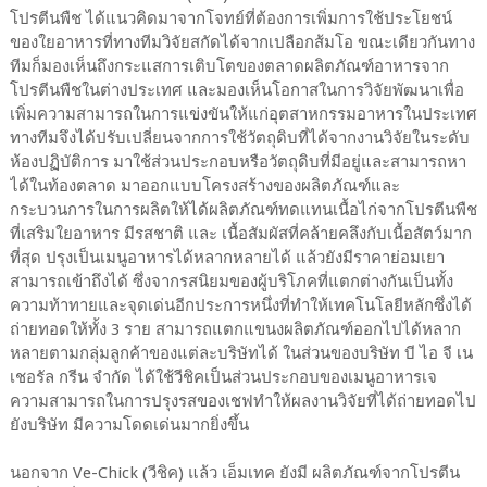
โปรตีนพืช ได้แนวคิดมาจากโจทย์ที่ต้องการเพิ่มการใช้ประโยชน์
ของใยอาหารที่ทางทีมวิจัยสกัดได้จากเปลือกส้มโอ ขณะเดียวกันทาง
ทีมก็มองเห็นถึงกระแสการเติบโตของตลาดผลิตภัณฑ์อาหารจาก
โปรตีนพืชในต่างประเทศ และมองเห็นโอกาสในการวิจัยพัฒนาเพื่อ
เพิ่มความสามารถในการแข่งขันให้แก่อุตสาหกรรมอาหารในประเทศ
ทางทีมจึงได้ปรับเปลี่ยนจากการใช้วัตถุดิบที่ได้จากงานวิจัยในระดับ
ห้องปฏิบัติการ มาใช้ส่วนประกอบหรือวัตถุดิบที่มีอยู่และสามารถหา
ได้ในท้องตลาด มาออกแบบโครงสร้างของผลิตภัณฑ์และ
กระบวนการในการผลิตให้ได้ผลิตภัณฑ์ทดแทนเนื้อไก่จากโปรตีนพืช
ที่เสริมใยอาหาร มีรสชาติ และ เนื้อสัมผัสที่คล้ายคลึงกับเนื้อสัตว์มาก
ที่สุด ปรุงเป็นเมนูอาหารได้หลากหลายได้ แล้วยังมีราคาย่อมเยา
สามารถเข้าถึงได้ ซึ่งจากรสนิยมของผู้บริโภคที่แตกต่างกันเป็นทั้ง
ความท้าทายและจุดเด่นอีกประการหนึ่งที่ทำให้เทคโนโลยีหลักซึ่งได้
ถ่ายทอดให้ทั้ง 3 ราย สามารถแตกแขนงผลิตภัณฑ์ออกไปได้หลาก
หลายตามกลุ่มลูกค้าของแต่ละบริษัทได้ ในส่วนของบริษัท บี ไอ จี เน
เชอรัล กรีน จำกัด ได้ใช้วีชิคเป็นส่วนประกอบของเมนูอาหารเจ
ความสามารถในการปรุงรสของเชฟทำให้ผลงานวิจัยที่ได้ถ่ายทอดไป
ยังบริษัท มีความโดดเด่นมากยิ่งขึ้น
นอกจาก Ve-Chick (วีชิค) แล้ว เอ็มเทค ยังมี ผลิตภัณฑ์จากโปรตีน