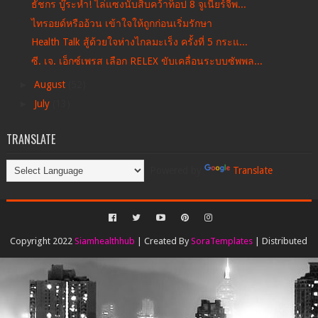
ธัชกร บู๊ระห่ำ! ไล่แซงนับสิบคว้าท็อป 8 จูเนียร์จีพ...
ไทรอยด์หรืออ้วน เข้าใจให้ถูกก่อนเริ่มรักษา
Health Talk สู้ด้วยใจห่างไกลมะเร็ง ครั้งที่ 5 กระแ...
ซี. เจ. เอ็กซ์เพรส เลือก RELEX ขับเคลื่อนระบบซัพพล...
►
August
(52)
►
July
(13)
TRANSLATE
Powered by
Translate
Copyright 2022
Siamhealthhub
| Created By
SoraTemplates
| Distributed
By
Gooyaabi Templates