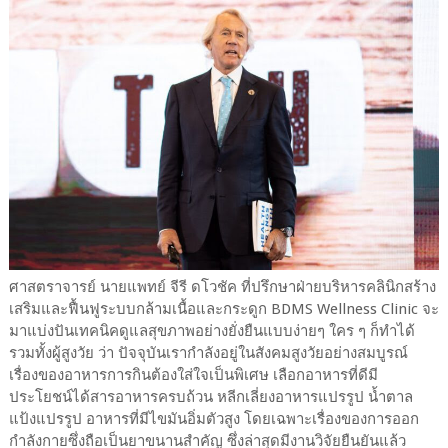
ศาสตราจารย์ นายแพทย์ จีรี ดโวชัค ที่ปรึกษาฝ่ายบริหารคลินิกสร้าง
เสริมและฟื้นฟูระบบกล้ามเนื้อและกระดูก BDMS Wellness Clinic จะ
มาแบ่งปันเทคนิคดูแลสุขภาพอย่างยั่งยืนแบบง่ายๆ ใคร ๆ ก็ทำได้
รวมทั้งผู้สูงวัย ว่า ปัจจุบันเรากำลังอยู่ในสังคมสูงวัยอย่างสมบูรณ์
เรื่องของอาหารการกินต้องใส่ใจเป็นพิเศษ เลือกอาหารที่ดีมี
ประโยชน์ได้สารอาหารครบถ้วน หลีกเลี่ยงอาหารแปรรูป น้ำตาล
แป้งแปรรูป อาหารที่มีไขมันอิ่มตัวสูง โดยเฉพาะเรื่องของการออก
กำลังกายซึ่งถือเป็นยาขนานสำคัญ ซึ่งล่าสุดมีงานวิจัยยืนยันแล้ว