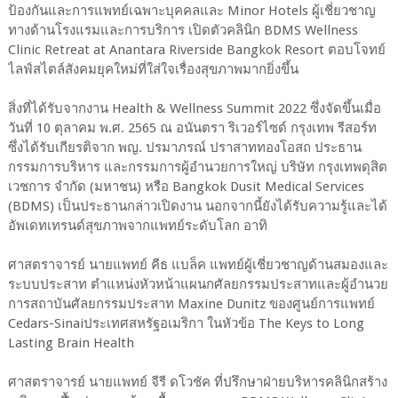
ป้องกันและการแพทย์เฉพาะบุคคลและ Minor Hotels ผู้เชี่ยวชาญ
ทางด้านโรงแรมและการบริการ เปิดตัวคลินิก BDMS Wellness
Clinic Retreat at Anantara Riverside Bangkok Resort ตอบโจทย์
ไลฟ์สไตล์สังคมยุคใหม่ที่ใส่ใจเรื่องสุขภาพมากยิ่งขึ้น
สิ่งที่ได้รับจากงาน Health & Wellness Summit 2022 ซึ่งจัดขึ้นเมื่อ
วันที่ 10 ตุลาคม พ.ศ. 2565 ณ อนันตรา ริเวอร์ไซด์ กรุงเทพ รีสอร์ท
ซึ่งได้รับเกียรติจาก พญ. ปรมาภรณ์ ปราสาททองโอสถ ประธาน
กรรมการบริหาร และกรรมการผู้อำนวยการใหญ่ บริษัท กรุงเทพดุสิต
เวชการ จำกัด (มหาชน) หรือ Bangkok Dusit Medical Services
(BDMS) เป็นประธานกล่าวเปิดงาน นอกจากนี้ยังได้รับความรู้และได้
อัพเดทเทรนด์สุขภาพจากแพทย์ระดับโลก อาทิ
ศาสตราจารย์ นายแพทย์ คีธ แบล็ค แพทย์ผู้เชี่ยวชาญด้านสมองและ
ระบบประสาท ตำแหน่งหัวหน้าแผนกศัลยกรรมประสาทและผู้อำนวย
การสถาบันศัลยกรรมประสาท Maxine Dunitz ของศูนย์การแพทย์
Cedars-Sinaiประเทศสหรัฐอเมริกา ในหัวข้อ The Keys to Long
Lasting Brain Health
ศาสตราจารย์ นายแพทย์ จีรี ดโวชัค ที่ปรึกษาฝ่ายบริหารคลินิกสร้าง