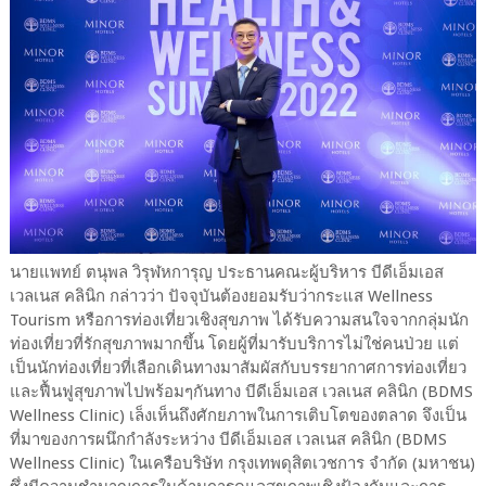
นายแพทย์ ตนุพล วิรุฬหการุญ ประธานคณะผู้บริหาร บีดีเอ็มเอส
เวลเนส คลินิก กล่าวว่า ปัจจุบันต้องยอมรับว่ากระแส Wellness
Tourism หรือการท่องเที่ยวเชิงสุขภาพ ได้รับความสนใจจากกลุ่มนัก
ท่องเที่ยวที่รักสุขภาพมากขึ้น โดยผู้ที่มารับบริการไม่ใช่คนป่วย แต่
เป็นนักท่องเที่ยวที่เลือกเดินทางมาสัมผัสกับบรรยากาศการท่องเที่ยว
และฟื้นฟูสุขภาพไปพร้อมๆกันทาง บีดีเอ็มเอส เวลเนส คลินิก (BDMS
Wellness Clinic) เล็งเห็นถึงศักยภาพในการเติบโตของตลาด จึงเป็น
ที่มาของการผนึกกำลังระหว่าง บีดีเอ็มเอส เวลเนส คลินิก (BDMS
Wellness Clinic) ในเครือบริษัท กรุงเทพดุสิตเวชการ จำกัด (มหาชน)