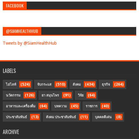
FACEBOOK
@SIAMHEALTHHUB
Tweets by @SiamHealthHub
LABELS
(524)
(510)
(434)
(264)
ไฮไลท์
จับกระแส
สังคม
ธุรกิจ
(126)
(91)
(64)
นวัตกรรม
ยา สมุนไพร
วิจัย
(64)
(45)
(40)
อาหารและเครื่องดื่ม
บทความ
ราชการ
(13)
(11)
(8)
ประชาสัมพันธ์
สังคม ประชาสัมพันธ์
บุคคลดีเด่น
ARCHIVE