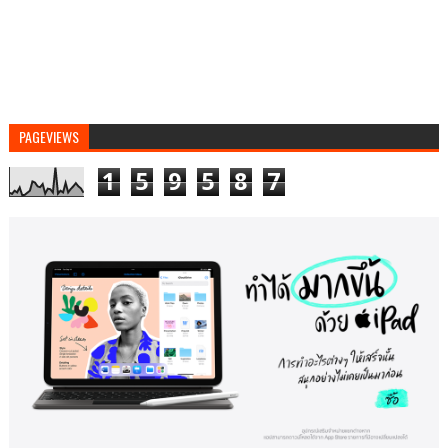
PAGEVIEWS
1
5
9
5
8
7