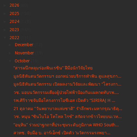
►
2026
(80)
►
2025
(150)
►
2024
(138)
►
2023
(141)
▼
2022
(131)
►
December
(12)
►
November
(19)
▼
October
(16)
“สารผนึกหลุมร่องฟันเรซิน” ฝีมือนักวิจัยไทย
มูลนิธิทันตนวัตกรรมฯ ออกหน่วยบริการทำฟัน ดูแลสุขภา...
มูลนิธิทันตนวัตกรรม เปิดผลงานวิจัยและพัฒนา “โครงกา...
วช. มอบนวัตกรรมเตียงผู้ป่วยไฟฟ้าป้องกันแผลกดทับรพ....
รพ.ศิริราชจับมือโครงการไอซีเอส เปิดตัว “SIRIRAJ H ...
21 ตุลาคม "วันพยาบาลแห่งชาติ" รำลึกพระมหากรุณาธิคุ...
วช. หนุน “ซินไบโอ โทโทล ไรซ์” สกัดจากข้าวไทยบนเวท...
“อนุทิน” ร่วมปาฐกถาที่ประชุมระดับภูมิภาค WHO South...
สวทช. จับมือ บ. อาร์เอ็กซ์ เปิดตัว ‘นวัตกรรมรถพยา...