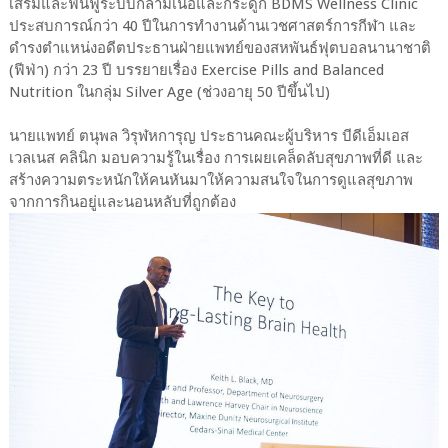
เสริมและฟื้นฟูระบบกล้ามเนื้อและกระดูก BDMS Wellness Clinic
ประสบการณ์กว่า 40 ปีในการทำงานด้านเวชศาสตร์การกีฬา และ
ดำรงตำแหน่งอดีตประธานฝ่ายแพทย์ของสหพันธ์ฟุตบอลนานาชาติ
(ฟีฟ่า) กว่า 23 ปี บรรยายเรื่อง Exercise Pills and Balanced
Nutrition ในกลุ่ม Silver Age (ช่วงอายุ 50 ปีขึ้นไป)
นายแพทย์ ตนุพล วิรุฬหการุญ ประธานคณะผู้บริหาร บีดีเอ็มเอส
เวลเนส คลินิก มอบความรู้ในเรื่อง การเผยเคล็ดลับสุขภาพที่ดี และ
สร้างความตระหนักให้คนหันมาให้ความสนใจในการดูแลสุขภาพ
จากการกินอยู่และนอนหลับที่ถูกต้อง