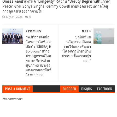
Omazz ตอกย้ำเทรนด์ “Longevity” จัดงาน “Beauty Begins with Inner
Peace” ชวน Sonya Singha -​Sammy Cowell ถ่ายทอดแรงบันดาลใจสู่
การดูแลตัวเองจากภายใน
July 24, 2026
0
PREVIOUS
NEXT
รพ.ศิริราชจับมือ
มูลนิธิทันต
โครงการไอซีเอส
นวัตกรรม เปิดผล
เปิดตัว “SIRIRAJ H
งานวิจัยและพัฒนา
Solutions” สร้าง
“โครงการน้ำยาบ้วน
ปรากฏการณ์ใหม่
ปากฆ่าเชื้อจากหญ้า
ขยายบริการด้าน
แฝก”
สุขภาพครบวงจร
แห่งแรกนอกพื้นที่
โรงพยาบาล
POST A COMMENT
BLOGGER
DISQUS
FACEBOOK
No comments