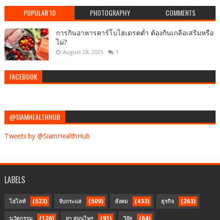
POPULAR 10
PHOTOGRAPHY
COMMENTS
การกินอาหารคาร์โบไฮเดรตต่ำ ต้องกินเกลือเสริมหรือ
ไม่?
August 28, 2025
1
FACEBOOK
@SIAMHEALTHHUB
Tweets by @SiamHealthHub
LABELS
(523)
(509)
(433)
(263)
ไฮไลท์
จับกระแส
สังคม
ธุรกิจ
(126)
(91)
(64)
นวัตกรรม
ยา สมุนไพร
วิจัย