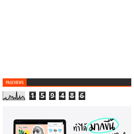
PAGEVIEWS
1
5
9
4
8
6