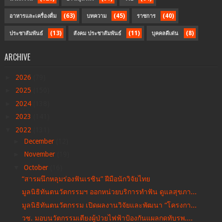
(63)
(45)
(40)
อาหารและเครื่องดื่ม
บทความ
ราชการ
(13)
(11)
(8)
ประชาสัมพันธ์
สังคม ประชาสัมพันธ์
บุคคลดีเด่น
ARCHIVE
►
2026
(79)
►
2025
(150)
►
2024
(138)
►
2023
(141)
▼
2022
(131)
►
December
(12)
►
November
(19)
▼
October
(16)
“สารผนึกหลุมร่องฟันเรซิน” ฝีมือนักวิจัยไทย
มูลนิธิทันตนวัตกรรมฯ ออกหน่วยบริการทำฟัน ดูแลสุขภา...
มูลนิธิทันตนวัตกรรม เปิดผลงานวิจัยและพัฒนา “โครงกา...
วช. มอบนวัตกรรมเตียงผู้ป่วยไฟฟ้าป้องกันแผลกดทับรพ....