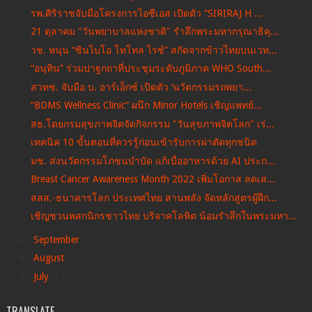
รพ.ศิริราชจับมือโครงการไอซีเอส เปิดตัว “SIRIRAJ H ...
21 ตุลาคม "วันพยาบาลแห่งชาติ" รำลึกพระมหากรุณาธิคุ...
วช. หนุน “ซินไบโอ โทโทล ไรซ์” สกัดจากข้าวไทยบนเวท...
“อนุทิน” ร่วมปาฐกถาที่ประชุมระดับภูมิภาค WHO South...
สวทช. จับมือ บ. อาร์เอ็กซ์ เปิดตัว ‘นวัตกรรมรถพยา...
“BDMS Wellness Clinic” ผนึก Minor Hotels เชิญแพทย์...
สธ.โดยกรมสุขภาพจิตจัดกิจกรรม "วันสุขภาพจิตโลก" เร่...
เทคนิค 10 ขั้นตอนที่ควรรู้ก่อนเข้ารับการผ่าตัดทุกชนิด
มช. ส่งนวัตกรรมโภชนบำบัด แก้เบื่ออาหารด้วย AI ประก...
Breast Cancer Awareness Month 2022 เพิ่มโอกาส ลดเส...
สสส.-ธนาคารโลก ประเทศไทย สานพลัง จัดหลักสูตรผู้ฝึก...
เชิญชวนพสกนิกรชาวไทย บริจาคโลหิต น้อมรำลึกในพระมหา...
►
September
(19)
►
August
(52)
►
July
(13)
TRANSLATE