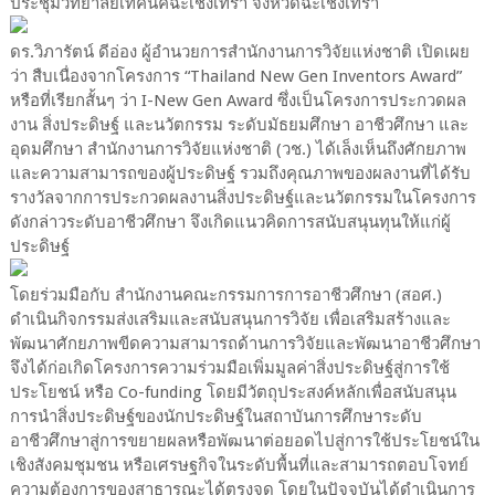
ประชุมวิทยาลัยเทคนิคฉะเชิงเทรา จังหวัดฉะเชิงเทรา
ดร.วิภารัตน์ ดีอ่อง ผู้อำนวยการสำนักงานการวิจัยแห่งชาติ เปิดเผย
ว่า สืบเนื่องจากโครงการ “Thailand New Gen Inventors Award”
หรือที่เรียกสั้นๆ ว่า I-New Gen Award ซึ่งเป็นโครงการประกวดผล
งาน สิ่งประดิษฐ์ และนวัตกรรม ระดับมัธยมศึกษา อาชีวศึกษา และ
อุดมศึกษา สำนักงานการวิจัยแห่งชาติ (วช.) ได้เล็งเห็นถึงศักยภาพ
และความสามารถของผู้ประดิษฐ์ รวมถึงคุณภาพของผลงานที่ได้รับ
รางวัลจากการประกวดผลงานสิ่งประดิษฐ์และนวัตกรรมในโครงการ
ดังกล่าวระดับอาชีวศึกษา จึงเกิดแนวคิดการสนับสนุนทุนให้แก่ผู้
ประดิษฐ์
โดยร่วมมือกับ สำนักงานคณะกรรมการการอาชีวศึกษา (สอศ.)
ดำเนินกิจกรรมส่งเสริมและสนับสนุนการวิจัย เพื่อเสริมสร้างและ
พัฒนาศักยภาพขีดความสามารถด้านการวิจัยและพัฒนาอาชีวศึกษา
จึงได้ก่อเกิดโครงการความร่วมมือเพิ่มมูลค่าสิ่งประดิษฐ์สู่การใช้
ประโยชน์ หรือ Co-funding โดยมีวัตถุประสงค์หลักเพื่อสนับสนุน
การนำสิ่งประดิษฐ์ของนักประดิษฐ์ในสถาบันการศึกษาระดับ
อาชีวศึกษาสู่การขยายผลหรือพัฒนาต่อยอดไปสู่การใช้ประโยชน์ใน
เชิงสังคมชุมชน หรือเศรษฐกิจในระดับพื้นที่และสามารถตอบโจทย์
ความต้องการของสาธารณะได้ตรงจุด โดยในปัจจุบันได้ดำเนินการ