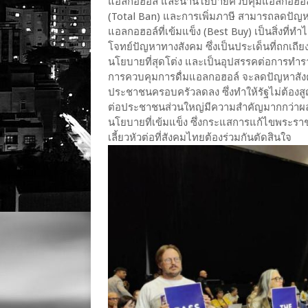
แอลกอฮอล์ และนำนโยบายควบคุมแอลกอฮอล์ที
(Total Ban) และการเพิ่มภาษี สามารถลดปัญห
แอลกอฮอล์ที่เข้มแข็ง (Best Buy) เป็นสิ่งที่ท
โจทย์ปัญหาทางสังคม ซึ่งเป็นประเด็นที่ถกเถ
นโยบายที่สุดโต่ง และเป็นอุปสรรคต่อการทำร
การควบคุมการดื่มแอลกอฮอล์ จะลดปัญหาสั
ประชาชนครอบครัวลดลง ซึ่งทำให้รัฐไม่ต้องสูญ
ต่อประชาชนส่วนใหญ่มีความสำคัญมากกว่าผล
นโยบายที่เข้มแข็ง ซึ่งกระแสการแก้ไขพระราช
เลี้ยวหัวต่อที่สังคมไทยต้องร่วมกันตัดสินใจ