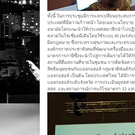
ทั้งนี้ ในการประชุมมีการแลกเปลี่ยนประสบก
ประเทศที่มีความก้าวหน้า โดยเฉพาะนโยบาย SA
อนามัยโลกแนะนำให้ประเทศสมาชิกนำไปปฏิบัติ
ตลาดในโชเชียลมีเดียโดยใช้ระบบ AI (Artifici
ผิดกฎหมาย ซึ่งกระทรวงสุขภาพและกระทรวง
องค์กรภาคประชาสังคมที่พัฒนาเครื่องมือและ
มาตรการภาษีซึ่งจะนำไปสู่การเพิ่มรายได้ใ
สถานที่ดื่มสถานที่ขายในชุมชน การติดข้อ
สิทธิมนุษยชนกับแอลกอฮอล์ กลุ่มชาติพันธ์กับป
แอลกอฮอล์ เป็นต้น โดยประเทศไทย ได้มีกา
แอลกอฮอล์ระดับจังหวัด การประเมินยุทธศา
สสส. และสถานการณ์การแก้ไขมาตรา 32 แห่ง