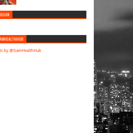
EBOOK
AMHEALTHHUB
ts by @SiamHealthHub