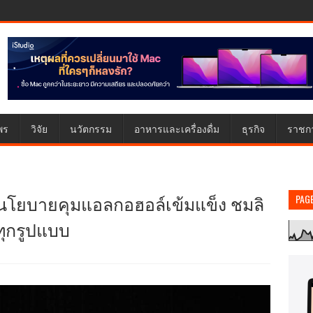
พร
วิจัย
นวัตกรรม
อาหารและเครื่องดื่ม
ธุรกิจ
ราชก
องนโยบายคุมแอลกอฮอล์เข้มแข็ง ชมลิ
PAG
ุกรูปแบบ