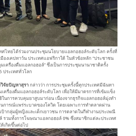
ะเทศไทยได้ร่วมงานประชุมนโยบายแอลกอฮอล์ระดับโลก ครั้งที่
 เมืองเคปทาว์น ประเทศแอฟริกาใต้ ในหัวข้อหลัก “ประชาชน
เครื่องดื่มแอลกอฮอล์” ซึ่งเป็นการประชุมนานาชาติครั้ง
55 ประเทศทั่วโลก
วิจัยปัญหาสุรา
กล่าวว่า การประชุมครั้งนี้ทุกประเทศมีฉันทา
เครื่องดื่มแอลกอฮอล์ระดับโลก เพื่อให้มีมาตรการที่เข้มแข็ง
ใช้ในการควบคุมยาสูบมาก่อน เนื่องจากธุรกิจแอลกอฮอล์มุ่งทำ
งสถานการณ์แพร่ระบาดของโควิด โดยเฉพาะการทำตลาดผ่าน
้ากลุ่มผู้หญิงและเด็กเยาวชน การตลาดในกีฬางานประเพณี
อล์ รวมทั้งการโฆษณาแอลกอฮอล์ 0% ซึ่งสมาชิกแต่ละประเทศ
้เกิดขึ้นต่อไป