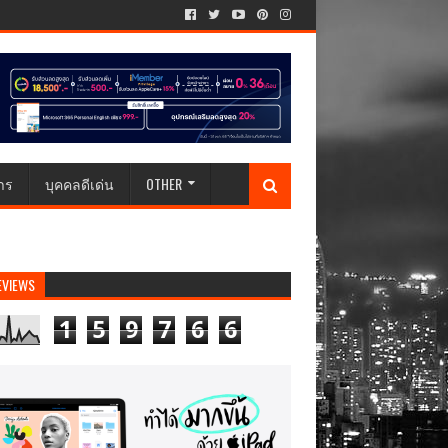
าร
บุคคลดีเด่น
OTHER
EVIEWS
1
5
9
7
6
6