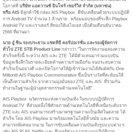
โอกาสที่
บริษัท
แอดวานซ์ อินโฟร์ เซอร์วิส จำกัด (มหาชน)
หรือ
AIS
มีลูกค้าใช้ กล่อง AIS Playbox ที่ขับเคลื่อนด้วยระบบปฏิบัติ
การ Android TV จำนวน 1 ล้านราย พร้อมมอบของที่ระลึก Playbox
Android TV และเราเตอร์ สีทองให้เอไอเอส เมื่อต้นเดือนธันวาคม
2566 ที่ผ่านมา
นาย อู๋ ซิน รองประธาน แซดทีอี คอร์ปอเรชั่น และรองผู้จัดการ
ทั่วไป
ZTE STB Product Line
กล่าวว่า ”ในการจัดงานฉลองความ
สำเร็จครั้งนี้ ระหว่าง AIS และ ZTE ได้มีตัวแทนมาร่วมแบ่งปัน
ข้อมูลเชิงลึกในรายละเอียดด้านความร่วมมือกัน จนประสบความ
สำเร็จเป็นอย่างดี และเปิดโอกาสให้ผู้เข้าร่วมงานได้สัมผัสกับ One
Millionth AIS Playbox Commemorative ซึ่งเป็นรางวัลที่สะท้อนให้
เห็นถึงความสำเร็จ จากความมุ่งมั่นของ ZTE และ AIS ที่ร่วมกัน
ทำงานในฐานะผู้นำอุตสาหกรรมด้านเทคโนโลยี”
AIS Playbox นวัตกรรมแห่งความบันเทิง ในระบบปฏิบัติการ
Android TV ที่ส่วนหนึ่งใช้ศักยภาพด้านเทคโนโลยีที่เหนือระดับจาก
ZTE และ AIS จนสามารถสร้างมาตรฐานความเป็นเลิศในตลาด ได้
สำเร็จ โดย AIS Playbox มาพร้อมเทคโนโลยีล้ำสมัย และความ
สามารถพิเศษมากมาย ในการขับเคลื่อนความบันเทิงรูปแบบต่าง ๆ
เช่น AIS PLAY, Netflix
และ ฟีเจอร์ต่าง ๆ บนระบบปฏิบัติการ