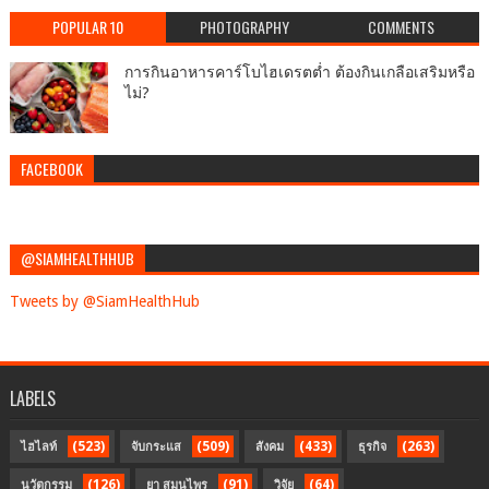
POPULAR 10
PHOTOGRAPHY
COMMENTS
การกินอาหารคาร์โบไฮเดรตต่ำ ต้องกินเกลือเสริมหรือ
ไม่?
FACEBOOK
@SIAMHEALTHHUB
Tweets by @SiamHealthHub
LABELS
(523)
(509)
(433)
(263)
ไฮไลท์
จับกระแส
สังคม
ธุรกิจ
(126)
(91)
(64)
นวัตกรรม
ยา สมุนไพร
วิจัย