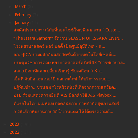
►
March
(8)
►
February
(7)
▼
January
(11)
สัมผัสประสบการณ์กับที่นอนไซซ์ใหญ่พิเศษ งาน “ Custo...
“The Issara Sathorn” จัดงาน SEASON OF ISSARA LIVIN...
โรงพยาบาลสัตว์ พอว์ บัดดี้ เปิดศูนย์อุบัติเหตุ - ฉ...
อภ. -JICA ร่วมผลักดันผลิตวัคซีนด้วยเทคโนโลยีเซลล์เ...
ประชุมวิชาการคณะพยาบาลศาสตร์ครั้งที่ 33 “การพยาบาล...
สสส.เปิดเวทีแลกเปลี่ยนเรียนรู้ ขับเคลื่อน “สร้า...
เอ็นที จับมือ เอนเนอร์ยี่ คอมเพล็กซ์ ให้บริการระบบ...
ปฏิทินข่าว.. ชวนชม “โรคผิวหนังที่เกิดจากความเครียด...
ZTE ร่วมแสดงความยินดี AIS มีลูกค้าใช้ AIS Playbox ...
ที่แรกในไทย ม.มหิดลเปิดคลินิกกายภาพบำบัดสุขภาพสตรี
5 วิธีเลือกทีมงานถ่ายวิดีโองานแต่ง ให้ได้ตรงความต้...
►
2023
(141)
►
2022
(131)