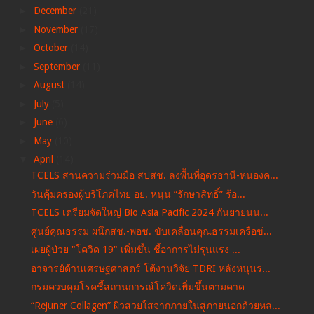
►
December
(21)
►
November
(17)
►
October
(14)
►
September
(11)
►
August
(14)
►
July
(5)
►
June
(6)
►
May
(10)
▼
April
(14)
TCELS สานความร่วมมือ สปสช. ลงพื้นที่อุดรธานี-หนองค...
วันคุ้มครองผู้บริโภคไทย อย. หนุน “รักษาสิทธิ์” ร้อ...
TCELS เตรียมจัดใหญ่ Bio Asia Pacific 2024 กันยายนน...
ศูนย์คุณธรรม ผนึกสช.-พอช. ขับเคลื่อนคุณธรรมเครือข่...
เผยผู้ป่วย "โควิด 19" เพิ่มขึ้น ชี้อาการไม่รุนแรง ...
อาจารย์ด้านเศรษฐศาสตร์ โต้งานวิจัย TDRI หลังหนุนร...
กรมควบคุมโรคชี้สถานการณ์โควิดเพิ่มขึ้นตามคาด
“Rejuner Collagen” ผิวสวยใสจากภายในสู่ภายนอกด้วยหล...