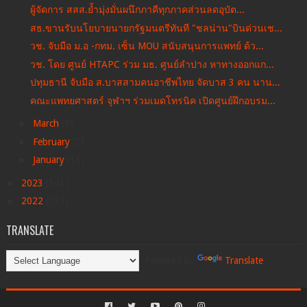
ผู้จัดการ สสส.ย้ำมุ่งมั่นผนึกภาคีทุกภาคส่วนลดอุบัต...
สธ.ขานรับนโยบายนายกรัฐมนตรีทันที "ชลน่าน"บินด่วนเช...
วช. จับมือ ม.อ -กทม. เซ็น MOU สนับสนุนการแพทย์ ด้ว...
วช. โดย ศูนย์ HTAPC ร่วม มธ. ศูนย์ลำปาง หาทางออกแก...
ปทุมธานี จับมือ ส.บาสสามคนอาชีพไทย จัดบาส 3 คน นาน...
คณะแพทยศาสตร์ จุฬาฯ ร่วมเมดโทรนิค เปิดศูนย์ฝึกอบรม...
►
March
(8)
►
February
(7)
►
January
(11)
►
2023
(141)
►
2022
(131)
TRANSLATE
Powered by
Translate