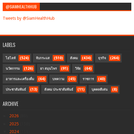
@SIAMHEALTHHUB
Tweets by @SiamHealthHub
LABELS
(524)
(510)
(434)
(264)
ไฮไลท์
จับกระแส
สังคม
ธุรกิจ
(126)
(91)
(64)
นวัตกรรม
ยา สมุนไพร
วิจัย
(64)
(45)
(40)
อาหารและเครื่องดื่ม
บทความ
ราชการ
(13)
(11)
(8)
ประชาสัมพันธ์
สังคม ประชาสัมพันธ์
บุคคลดีเด่น
ARCHIVE
►
2026
(80)
►
2025
(150)
▼
2024
(138)