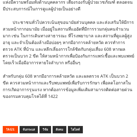
แห่งมีความพร้อมทั้งด้านบุคคลากร เตียงรองรับผู้ป่วยเวชภัณฑ์ ตลอดจน
มีประสบการณ์ในการดูแลผู้ป่วยเป็นอย่างดี
ประชาชนทั่วไปควรเน้นสุขอนามัยส่วนบุคคล และส่งเสริมให้มีการ
สวมหน้ากากอนามัย เมื่ออยู่ในสถานที่แออัดที่มีการรวมกลุ่มคนจำนวน
มาก เช่น ในการเดินทางสาธารณะ ที่โรงพยาบาล และสถานที่ดูแลผู้สูง
อายุ และจำเป็นต้องล้างมือบ่อยๆ หากมีอาการคล้ายหวัด ควรทำการ
ตรวจ ATK ที่บ้าน และหลีกเลี่ยงการใกล้ชิดกับ
กลุ่มเสี่ยง 608 หากผล
ตรวจเป็นบวก 2 ขีด ให้สวมหน้ากากเพื่อป้องกันการแพร่เชื้อและพบแพทย์
โดยเร็วเมื่อมีอาการหายใจลำบาก หรืออื่นๆ
สำหรับกลุ่ม 608 หากมีอาการคล้ายหวัด และผลตรวจ ATK เป็นบวก 2
ขีด ควรสวมหน้ากากและรีบพบแพทย์เพื่อรับการรักษา เพื่อลดโอกาสใน
การเกิดอาการรุนแรง หากต้องการข้อมูลเพิ่มเติมสามารถติดต่อสายด่วน
ของกรมควบคุมโรคได้ที่ 1422
TAGS:
จับกระแส
วิจัย
สังคม
ไฮไลท์