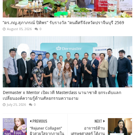
“ดร.ภญ.สุภาภรณ์ ปิติพร” รับรางวัล “คนดีศรีจังหวัดปราจีนบุรี 2569
August 05, 2026
0
Dermaster x Mentor เปิดเวที Masterclass นานาชาติ ยกระดับแลก
เปลี่ยนองค์ความรู้ด้านศัลยกรรมความงาม
July 25, 2026
0
PREVIOUS
NEXT
“Rejuner Collagen”
อาจารย์ด้าน
ผิวสวยใสจากภายใน
เศรษฐศาสตร์ โต้งาน