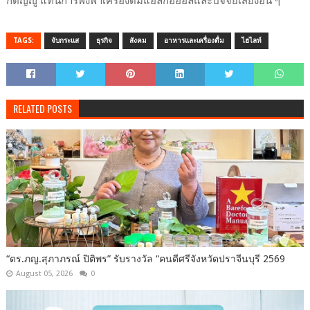
กตัญญู แทนการพึ่งพาเครื่องดื่มแอลกอฮอล์และปัจจัยเสี่ยงอื่น ๆ
TAGS:
จับกระแส
ธุรกิจ
สังคม
อาหารและเครื่องดื่ม
ไฮไลท์
RELATED POSTS
“ดร.ภญ.สุภาภรณ์ ปิติพร” รับรางวัล “คนดีศรีจังหวัดปราจีนบุรี 2569
August 05, 2026
0