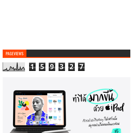
PAGEVIEWS
1
5
9
3
2
7