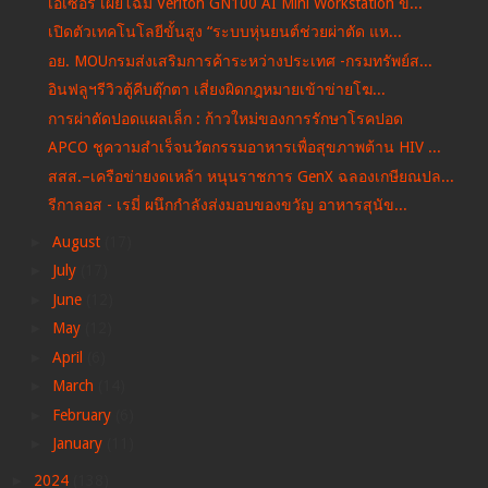
เอเซอร์ เผยโฉม Veriton GN100 AI Mini Workstation ข...
เปิดตัวเทคโนโลยีขั้นสูง “ระบบหุ่นยนต์ช่วยผ่าตัด แห...
อย. MOUกรมส่งเสริมการค้าระหว่างประเทศ -​กรมทรัพย์ส...
อินฟลูฯรีวิวตู้คีบตุ๊กตา เสี่ยงผิดกฎหมายเข้าข่ายโฆ...
การผ่าตัดปอดแผลเล็ก : ก้าวใหม่ของการรักษาโรคปอด
APCO ชูความสำเร็จนวัตกรรมอาหารเพื่อสุขภาพต้าน HIV ...
สสส.–เครือข่ายงดเหล้า หนุนราชการ GenX ฉลองเกษียณปล...
รีกาลอส -​ เรมี่ ผนึกกำลังส่งมอบของขวัญ อาหารสุนัข...
►
August
(17)
►
July
(17)
►
June
(12)
►
May
(12)
►
April
(6)
►
March
(14)
►
February
(6)
►
January
(11)
►
2024
(138)