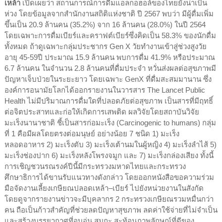
เหล้า
เปิดเผยว่า สถานการณ์การดื่มแอลกอฮอล์ของไทยยังน่าเป็น
ห่วง โดยข้อมูลจากสำนักงานสถิติแห่งชาติ ปี 2567 พบว่า มีผู้ดื่มเพิ่ม
ขึ้นเป็น 20.9 ล้านคน (35.2%) จาก 16 ล้านคน (28.0%) ในปี 2564
โดยเฉพาะการดื่มเบียร์และคราฟต์เบียร์ซึ่งคิดเป็น 58.3% ของนักดื่ม
ทั้งหมด ถ้าดูเฉพาะกลุ่มประชากร Gen X วัยทำงานเข้าสู่ช่วงสูงวัย
อายุ 45-59ปี ประมาณ 15.9 ล้านคน พบการดื่ม 41.9% หรือประมาณ
6.7 ล้านคน ในจำนวน 2.8 ล้านคนที่ดื่มประจำ หวั่นส่งผลต่อสุขภาพมี
ปัญหาเจ็บป่วยในระยะยาว โดยเฉพาะ GenX ที่ดื่มสะสมมานาน ซึ่ง
องค์การอนามัยโลกได้ออกรายงานในวารสาร The Lancet Public
Health ไม่มีปริมาณการดื่มใดที่ปลอดภัยต่อสุขภาพ เป็นสารที่มีฤทธิ์
ต่อจิตประสาทและก่อให้เกิดการเสพติด ผลวิจัยโดยสถาบันวิจัย
มะเร็งนานาชาติ ชี้เป็นสารก่อมะเร็ง (Carcinogenic to humans) กลุ่ม
ที่ 1 คือมีผลโดยตรงต่อมนุษย์ อย่างน้อย 7 ชนิด 1) มะเร็ง
หลอดอาหาร 2) มะเร็งตับ 3) มะเร็งเต้านมในผู้หญิง 4) มะเร็งลำไส้ 5)
มะเร็งช่องปาก 6) มะเร็งหลังโพรงจมูก และ 7) มะเร็งกล่องเสียง ทั้งนี้
การเชิญชวนรณรงค์ปีนี้มีกระทรวงมหาดไทยและกระทรวง
ศึกษาธิการได้ขานรับแนวทางดังกล่าว โดยออกหนังสือขอความร่วม
มือจัดงานเลี้ยงเกษียณปลอดเหล้า–เบียร์ ไปยังหน่วยงานในสังกัด
โดยดูจากรายงานข่าวจะมีบุคลากร 2 กระทรวงเกษียณรวมหมื่นกว่า
คน ถือเป็นก้าวสำคัญที่ช่วยลดปัญหาสุขภาพ ลดค่าใช้จ่ายที่ไม่จำเป็น
และสร้างบรรยากาศที่อบอุ่น สมถะ สะท้อนภาพลักษณ์ที่ดีของ