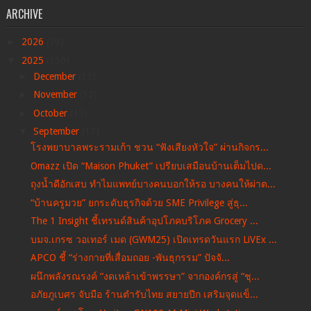
ARCHIVE
►
2026
(79)
▼
2025
(150)
►
December
(11)
►
November
(12)
►
October
(15)
▼
September
(17)
โรงพยาบาลพระรามเก้า ชวน “ฟังเสียงหัวใจ” ผ่านกิจกร...
Omazz เปิด “Maison Phuket” เปรียบเสมือนบ้านเต็มไปด...
ถุงน้ำดีอักเสบ ทำไมแพทย์บางคนบอกให้รอ บางคนให้ผ่าต...
“บ้านครูมวย” ยกระดับธุรกิจด้วย SME Privilege สู่ธุ...
The 1 Insight ชี้เทรนด์สินค้าอุปโภคบริโภค Grocery ...
บมจ.เกรซ วอเทอร์ เมด (GWM25) เปิดเทรดวันแรก LiVEx ...
APCO ชี้ “ร่างกายที่เสื่อมถอย -​พันธุกรรม” ปัจจั...
ผนึกพลังรณรงค์ “งดเหล้าเข้าพรรษา” จากองค์กรสู่ “ชุ...
อภัยภูเบศร จับมือ ร้านตำรับไทย สยายปีก เสริมจุดแข็...