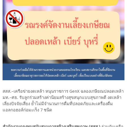
สสส.–เครือข่ายงดเหล้า หนุนราชการ GenX ฉลองเกษียณปลอดเหล้า
มท.–ศธ. รับลูกร่วมสร้างค่านิยมสร้างสุขสนุกแบบสุขภาพดี งดเหล้า
เลี่ยงปัจจัยเสี่ยง ย้ำไม่มีจำนวนการดื่มที่ปลอดภัยและเครื่องดื่ม
แอลกอฮอล์ก่อมะเร็ง 7 ชนิด
สำนักงานกองทุนสนับสนุนการสร้างเสริมสุขภาพ (สสส.)
ร่วมกับเครือ