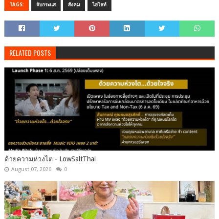
TAGS:
จับกระแส
สังคม
ไฮไลท์
RELATED POSTS
ด้วยความห่วงไต - LowSaltThai
August 07, 2026
0