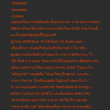
►
December
(21)
►
November
(17)
▼
October
(14)
ถอดบทเรียนสารทเดือนสิบ ถึงลอยกระทง วางมาตรการเข้มป...
BMHH พร้อมเปิดนวัตกรรมทางเลือกใหม่ dTMS รักษาโรคซึ...
มะเร็งปอดกับผู้หญิงที่ไม่สูบบุหรี่
ผู้ป่วยธาลัสซีเมียเฮ “นักวิจัยไทย” เจ๋ง ค้นพบ ชุดท...
เสียงเด็กเยาวชนดังกึกก้องไปทั่วทั้งสายน้ำ! ในเวทีป...
ศูนย์ความเป็นเลิศด้านโรคมะเร็ง รามาฯ จัดกิจกรรม “โ...
"80 RUN มาราธอน" ติดตามกันได้ในนิตยสาร @Rama ฉบับ...
เชิญร่วมกิจกรรมให้ความรู้ประชาชน หัวข้อ “โรคมะเร็ง...
“อภัยภูเบศร” เผยจุดยืน ไม่มองใครเป็นคู่แข่ง. แนะคน...
รามาฯ จัดงาน “ลิ่มเลือดอุดตันในผู้ป่วยโรคมะเร็ง ภั...
ก้าวแรกขององค์การเภสัชฯกับ Plant-based ตัวแรกสู่เว...
ARDA ร่วมกับฟาร์ม เอ็กซ์โป และพันธมิตร ตัดสิน Pitc...
รพ.สมเด็จพระยุพราชปัว จ.น่าน เปิดให้บริการศูนย์ผ่...
“รพ.ค่ายวชิราวุธ” จัดสาธิตเตรียม รพ.สนาม-ช่วยเหลือ...