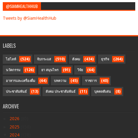
@SIAMHEALTHHUB
Tweets by @SiamHealthHub
LABELS
(524)
(510)
(434)
(264)
ไฮไลท์
จับกระแส
สังคม
ธุรกิจ
(126)
(91)
(64)
นวัตกรรม
ยา สมุนไพร
วิจัย
(64)
(45)
(40)
อาหารและเครื่องดื่ม
บทความ
ราชการ
(13)
(11)
(8)
ประชาสัมพันธ์
สังคม ประชาสัมพันธ์
บุคคลดีเด่น
ARCHIVE
►
2026
(80)
►
2025
(150)
▼
2024
(138)