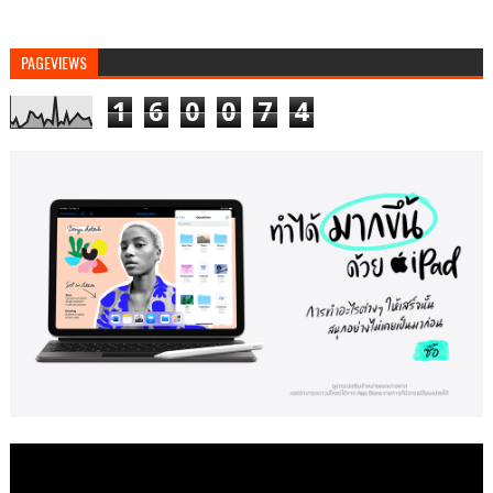
PAGEVIEWS
1
6
0
0
7
4