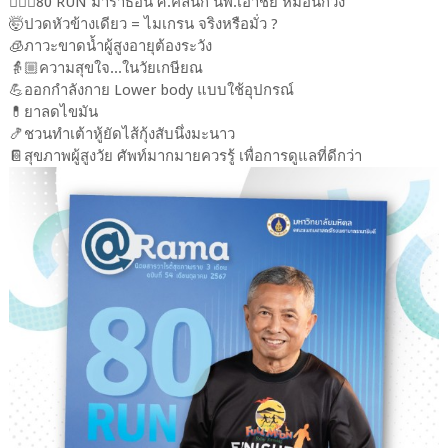
🏃🏽‍♂️80 RUN มาราธอน ศ.คลินิก นพ.เอาชัย หมอนักวิ่ง
🤯ปวดหัวข้างเดียว = ไมเกรน จริงหรือมั่ว ?
🧊ภาวะขาดน้ำผู้สูงอายุต้องระวัง
👵🏼ความสุขใจ...ในวัยเกษียณ
💪ออกกำลังกาย Lower body แบบใช้อุปกรณ์
💊ยาลดไขมัน
🍤ชวนทำเต้าหู้ยัดไส้กุ้งสับนึ่งมะนาว
📔สุขภาพผู้สูงวัย ศัพท์มากมายควรรู้ เพื่อการดูแลที่ดีกว่า