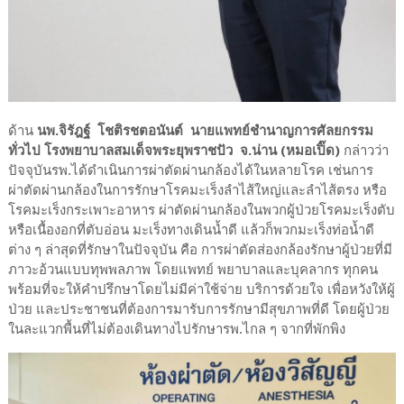
ด้าน
นพ.จิรัฎฐ์ โชติรชตอนันต์ นายแพทย์ชำนาญการศัลยกรรม
ทั่วไป โรงพยาบาลสมเด็จพระยุพราชปัว จ.น่าน (หมอเปิ๊ด)
กล่าวว่า
ปัจจุบันรพ.ได้ดำเนินการผ่าตัดผ่านกล้องได้ในหลายโรค เช่นการ
ผ่าตัดผ่านกล้องในการรักษาโรคมะเร็งลำไส้ใหญ่และลำไส้ตรง หรือ
โรคมะเร็งกระเพาะอาหาร ผ่าตัดผ่านกล้องในพวกผู้ป่วยโรคมะเร็งตับ
หรือเนื้องอกที่ตับอ่อน มะเร็งทางเดินน้ำดี แล้วก็พวกมะเร็งท่อน้ำดี
ต่าง ๆ ล่าสุดที่รักษาในปัจจุบัน คือ การผ่าตัดส่องกล้องรักษาผู้ป่วยที่มี
ภาวะอ้วนแบบทุพพลภาพ โดยแพทย์ พยาบาลและบุคลากร ทุกคน
พร้อมที่จะให้คำปรึกษาโดยไม่มีค่าใช้จ่าย บริการด้วยใจ เพื่อหวังให้ผู้
ป่วย และประชาชนที่ต้องการมารับการรักษามีสุขภาพที่ดี โดยผู้ป่วย
ในละแวกพื้นที่ไม่ต้องเดินทางไปรักษารพ.ไกล ๆ จากที่พักพิง