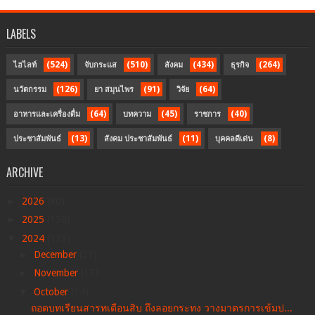
LABELS
(524)
(510)
(434)
(264)
ไฮไลท์
จับกระแส
สังคม
ธุรกิจ
(126)
(91)
(64)
นวัตกรรม
ยา สมุนไพร
วิจัย
(64)
(45)
(40)
อาหารและเครื่องดื่ม
บทความ
ราชการ
(13)
(11)
(8)
ประชาสัมพันธ์
สังคม ประชาสัมพันธ์
บุคคลดีเด่น
ARCHIVE
►
2026
(80)
►
2025
(150)
▼
2024
(138)
►
December
(21)
►
November
(17)
▼
October
(14)
ถอดบทเรียนสารทเดือนสิบ ถึงลอยกระทง วางมาตรการเข้มป...