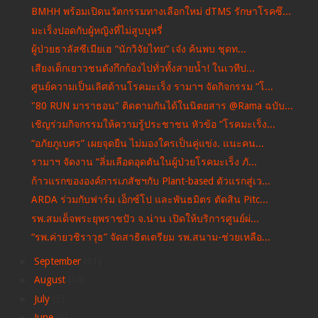
BMHH พร้อมเปิดนวัตกรรมทางเลือกใหม่ dTMS รักษาโรคซึ...
มะเร็งปอดกับผู้หญิงที่ไม่สูบบุหรี่
ผู้ป่วยธาลัสซีเมียเฮ “นักวิจัยไทย” เจ๋ง ค้นพบ ชุดท...
เสียงเด็กเยาวชนดังกึกก้องไปทั่วทั้งสายน้ำ! ในเวทีป...
ศูนย์ความเป็นเลิศด้านโรคมะเร็ง รามาฯ จัดกิจกรรม “โ...
"80 RUN มาราธอน" ติดตามกันได้ในนิตยสาร @Rama ฉบับ...
เชิญร่วมกิจกรรมให้ความรู้ประชาชน หัวข้อ “โรคมะเร็ง...
“อภัยภูเบศร” เผยจุดยืน ไม่มองใครเป็นคู่แข่ง. แนะคน...
รามาฯ จัดงาน “ลิ่มเลือดอุดตันในผู้ป่วยโรคมะเร็ง ภั...
ก้าวแรกขององค์การเภสัชฯกับ Plant-based ตัวแรกสู่เว...
ARDA ร่วมกับฟาร์ม เอ็กซ์โป และพันธมิตร ตัดสิน Pitc...
รพ.สมเด็จพระยุพราชปัว จ.น่าน เปิดให้บริการศูนย์ผ่...
“รพ.ค่ายวชิราวุธ” จัดสาธิตเตรียม รพ.สนาม-ช่วยเหลือ...
►
September
(11)
►
August
(14)
►
July
(5)
►
June
(6)