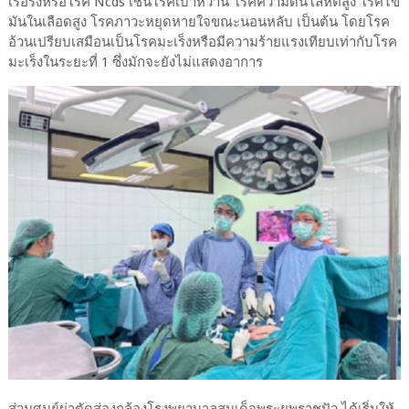
เรื้อรังหรือโรค Ncds เช่นโรคเบาหวาน โรคความดันโลหิตสูง โรคไข
มันในเลือดสูง โรคภาวะหยุดหายใจขณะนอนหลับ เป็นต้น โดยโรค
อ้วนเปรียบเสมือนเป็นโรคมะเร็งหรือมีความร้ายแรงเทียบเท่ากับโรค
มะเร็งในระยะที่ 1 ซึ่งมักจะยังไม่แสดงอาการ