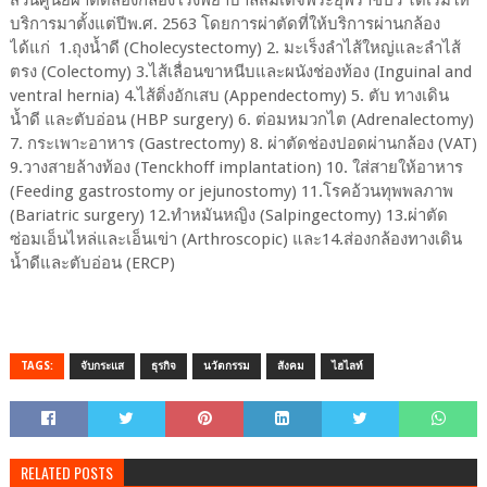
ส่วนศูนย์ผ่าตัดส่องกล้องโรงพยาบาลสมเด็จพระยุพราชปัว ได้เริ่มให้
บริการมาตั้งแต่ปีพ.ศ. 2563 โดยการผ่าตัดที่ให้บริการผ่านกล้อง
ได้แก่ 1.ถุงน้ำดี (Cholecystectomy) 2. มะเร็งลำไส้ใหญ่และลำไส้
ตรง (Colectomy) 3.ไส้เลื่อนขาหนีบและผนังช่องท้อง (Inguinal and
ventral hernia) 4.ไส้ติ่งอักเสบ (Appendectomy) 5. ตับ ทางเดิน
น้ำดี และตับอ่อน (HBP surgery) 6. ต่อมหมวกไต (Adrenalectomy)
7. กระเพาะอาหาร (Gastrectomy) 8. ผ่าตัดช่องปอดผ่านกล้อง (VAT)
9.วางสายล้างท้อง (Tenckhoff implantation) 10. ใส่สายให้อาหาร
(Feeding gastrostomy or jejunostomy) 11.โรคอ้วนทุพพลภาพ
(Bariatric surgery) 12.ทำหมันหญิง (Salpingectomy) 13.ผ่าตัด
ซ่อมเอ็นไหล่และเอ็นเข่า (Arthroscopic) และ14.ส่องกล้องทางเดิน
น้ำดีและตับอ่อน (ERCP)
TAGS:
จับกระแส
ธุรกิจ
นวัตกรรม
สังคม
ไฮไลท์
RELATED POSTS