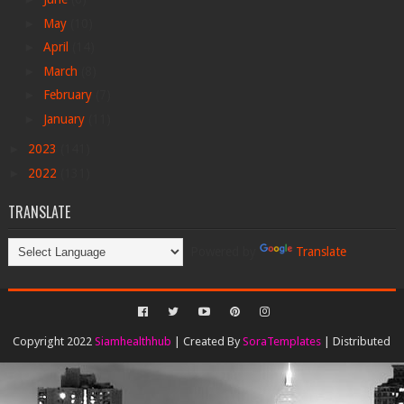
►
May
(10)
►
April
(14)
►
March
(8)
►
February
(7)
►
January
(11)
►
2023
(141)
►
2022
(131)
TRANSLATE
Powered by
Translate
Copyright 2022
Siamhealthhub
| Created By
SoraTemplates
| Distributed
By
Gooyaabi Templates