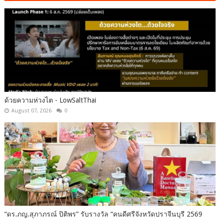
ด้วยความห่วงไต - LowSaltThai
August 07, 2026
0
“ดร.ภญ.สุภาภรณ์ ปิติพร” รับรางวัล “คนดีศรีจังหวัดปราจีนบุรี 2569