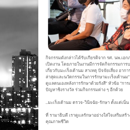
กิจกรรมดังกล่าวได้รับเกียรติจาก รศ. นพ.เอกภ
เปิดงาน โดยภายในงานมีการจัดกิจกรรมการบรรยา
เกี่ยวกับมะเร็งเต้านม สาเหตุ ปัจจัยเสี่ยง อา
ล่าสุดและนวัตกรรมในการรักษามะเร็งเต้านม” ห
ดูแลตนเองหลังการรักษาด้วยรังสี” หัวข้อ “กา
ปัญหาชิงรางวัล ร่วมกิจกรรมต่าง ๆ อีกด้วย
..มะเร็งเต้านม ตรวจ-วินิจฉัย-รักษา ตั้งแต่เนิ่
ที่ รามาธิบดี เราดูแลรักษาอย่างใส่ใจเสริมสร้า
คุณภาพชีวิต