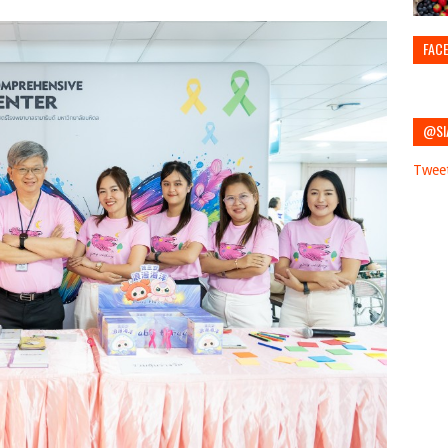
FAC
@SI
Twee