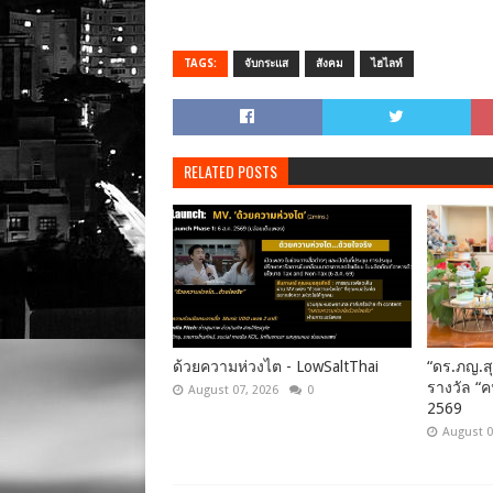
TAGS:
จับกระแส
สังคม
ไฮไลท์
RELATED POSTS
ด้วยความห่วงไต - LowSaltThai
“ดร.ภญ.สุ
รางวัล “ค
August 07, 2026
0
2569
August 0