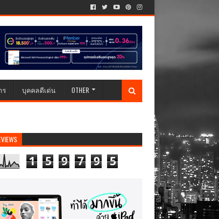
าร
บุคคลดีเด่น
OTHER
EVIEWS
1
5
9
7
9
5