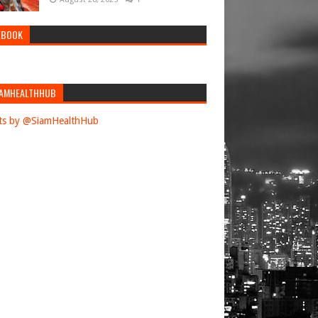
EBOOK
AMHEALTHHUB
ts by @SiamHealthHub