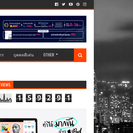
าร
บุคคลดีเด่น
OTHER
EVIEWS
1
5
9
2
9
1