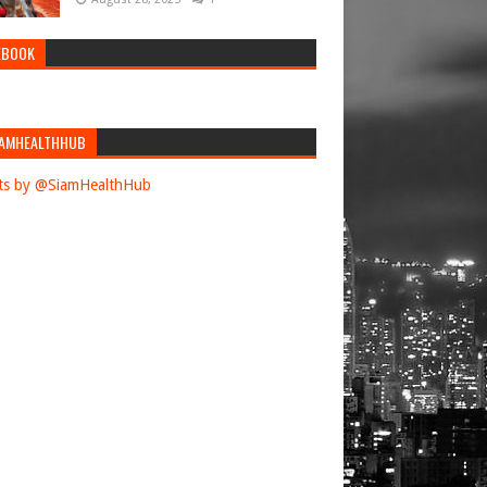
EBOOK
AMHEALTHHUB
ts by @SiamHealthHub