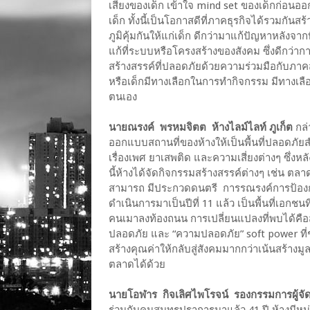
เสียงของเด็ก เข้าใจ mind set ของเด็กก่อน
เด็ก ทั้งนี้เป็นโอกาสดีที่ภาคธุรกิจได้รวมกันสร
ภูมิคุ้มกันให้แก่เด็ก ดีกว่ามาแก้ปัญหาหลังจา
แก้ที่ระบบหรือโครงสร้างของสังคม ซึ่งดีกว่าการ
สร้างสรรค์ที่ปลอดภัยด้วยความร่วมมือกับภาคส
หรือเด็กมีทางเลือกในการทำกิจกรรม มีทางเ
ตนเอง
นายณรงค์ พรหมจิตต ห้างไลม์ไลท์ ภูเก็ต
กล่
ออกแบบสถานที่ของห้างให้เป็นพื้นที่ปลอดภั
เรื่องเพศ ยาเสพติด และความเสี่ยงต่างๆ ซึ่งหลั
นี้ห้างได้จัดกิจกรรมสร้างสรรค์ต่างๆ เช่น ต
สามารถ มีประกวดดนตรี การรณรงค์การป้องกันก
ดำเนินการมาเป็นปีที่ 11 แล้ว เป็นพื้นที่เอ
คนเมาลงท้องถนน การเปลี่ยนแปลงที่พบได้คือสถิ
ปลอดภัย และ “ความปลอดภัย” soft power ที่ช
สร้างคุณค่าให้กลับสู่สังคมมากกว่าเน้นสร้าง
ตลาดได้ด้วย
นายโอฬาร กิจเลิศไพโรจน์ รองกรรมการผู้จัด
ร่วมกับคนสมุทรปราการมาแล้ว 41 ปี ห้างมีหน่ว