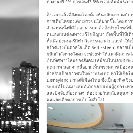
ทำงาน45.9% การเงิน43.5% ความสัมพันธ์ภา
ถึงเวลาแล้วที่สังคมไทยต้องหันกลับมาร่วมกั
การเติบโตของเด็กเยาวชนให้มากขึ้น โดยการทำ
จำนวนหนึ่งที่มีจิตสาธารณะคิดถึงประโยชน์ที่จ
ตนเองเป็นช่องทางแก้ไขปัญหา เปิดพื้นที่ให้
ทั้ง ศิลปะดนตรีกีฬา กิจกรรมอาสา และทำให้เป็
สร้างแรงบันดาลใจ เกิด Self Esteem กลายเป็น
ผนึกกำลังทางสังคม จะช่วยทำให้แนวคิดการส่
เป็นทิศทางใหม่ของสังคม เหมือนในหลายประเ
คุณภาพ นอกจากนี้อยากเห็นพรรคการเมืองคนรุ
สำหรับเด็กเยาวชนในต่างประเทศ ทำให้เกิดใน
Disneyland มาลงที่เมืองไทย ซึ่งเป็นธุรกิจเชิ
ระบบที่ไม่เหมาะสมที่เด็กกลายเป็นผู้ถูกกระ
และปัจจัยเสี่ยงต่างๆ ต้องช่วยกันสนับสนุนภาคเ
สมและเอื้อต่อการเติบโตสืบไป