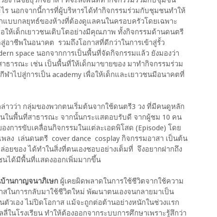
นอกจากนี้การที่ผู้บริหารได้ทำกิจกรรมร่วมกับชุมชนทำให้
ารออกแบบกลยุทธ์ของห้างที่ต้องดูแลคนในครอบครัวโดยเฉพาะ
อื้อให้เด็กเยาวชนเติบโตอย่างมีคุณภาพ ทั้งกิจกรรมด้านดนตรี
สู่อาชีพในอนาคต รวมถึงโอกาสที่ดีกว่าในการเข้าสู่รั้ว
rn space นอกจากการเป็นพื้นที่จัดกิจกรรมแล้ว ยังมองว่า
่สาธารณะ เช่น เป็นพื้นที่ให้เด็กมาขายของ มาทำกิจกรรมร่วม
ีฬาไปสู่การเป็น academy เพื่อให้เด็กและเยาวชนมีอนาคตที่
ล่าวว่า กลุ่มของพวกตนเริ่มต้นจากใช้ดนตรี3 วง ที่มีคนดูหลัก
งานในพื้นที่สาธารณะ จากนั้นกระแสตอบรับดี จากผู้ชม 10 คน
ดของการขับเคลื่อนกิจกรรมในแต่ละเอดพิโสด (Episode) โดย
องเพลง เล่นดนตรี cover dance cosplay กิจกรรมอาสา เป็นต้น
นที่ปล่อยของ ได้ทำในสิ่งที่ตนเองชอบอย่างเต็มที่ จึงอยากฝากถึง
นได้มีพื้นที่แสดงออกเพิ่มมากขึ้น
วชนบ้านกาญจนาภิเษก
ผู้เคยผิดพลาดในการใช้ชีวิตจากใช้ความ
อกาสในการกลับมาใช้ชีวิตใหม่ พัฒนาตนเองจนกลายมาเป็น
ในตัวเอง ไม่ปิดโอกาส แม้จะถูกต่อต้านอย่างหนักในช่วงแรก
บุลลี่ในโรงเรียน ทำให้ต้องออกจากระบบการศึกษาเพราะรู้สึกว่า