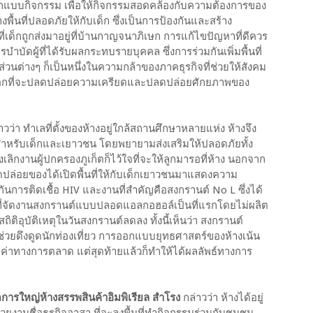
ออกแบบกิจกรรม เพื่อให้กิจกรรมสอดคล้องกับความต้องการของ
้างพื้นที่ปลอดภัยให้กับเด็ก ซึ่งเป็นการป้องกันและสร้าง
กที่เด็กถูกส่งมาอยู่ที่บ้านกาญจนาภิเษก การแก้ไขปัญหาที่ดีควร
บำบัดผู้ที่ได้รับผลกระทบรายบุคคล ซึ่งการร่วมกันเพิ่มพื้นที่
่วนต่างๆ ก็เป็นหนึ่งในความกล้าของภาคธุรกิจที่ช่วยให้สังคม
ลือกที่จะปลดปล่อยความเครียดและปลดปล่อยศักยภาพของ
าวว่า ทำเลที่ตั้งของห้างอยู่ใกล้สถานศึกษาหลายแห่ง ห้างจึง
ยสำหรับเด็กและเยาวชน โดยพยายามส่งเสริมให้ปลอดภัยทั้ง
งเลิกงานผู้ปกครองภูเก็ตก็ไว้ใจที่จะให้ลูกมารอที่ห้าง นอกจาก
ลาดปล่อยของได้เปิดพื้นที่ให้กับเด็กเยาวชนมาแสดงความ
ารติดเชื้อ HIV และงานที่สำคัญคือสงกรานต์ No L ซึ่งได้
กชนที่จัดงานสงกรานต์แบบปลอดแอลกอฮอล์เป็นที่แรกโดยไม่ผลิต
ติอุบัติเหตุในวันสงกรานต์ลดลง ทั้งนี้เห็นว่า สงกรานต์
่วยดึงดูดนักท่องเที่ยว การออกแบบยุทธศาสตร์ของห้างเน้น
มูลค่าทางการตลาด แต่สุดท้ายแล้วก็ทำให้ได้ผลลัพธ์ทางการ
การใหญ่ห้างสรรพสินค้าอิมพิเรียล สำโรง
กล่าวว่า ห้างได้อยู่
ยงานชื่อธุรกิจอาสา ที่จะลงพื้นที่ทำกิจกรรมร่วมกับชุมชน