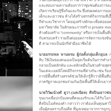
และสอบถามความต้องการว่าชุมชนต้องการอะไร 
เกิดการเรียนรู้ซึ่งกันและกัน ซึ่งส่งผลต่อก
เด็กและเยาวชน ห้างได้สร้างสรรค์กิจกรรมที่เ
กีฬาและวิชาการ โดยมุ่งสร้างทักษะเพื่อต่อยอด
มหาวิทยาลัย ในลักษณะการสร้าง private mode
ห้างต้องสร้าง “community” หรือการเป็นพื้นที
กับครอบครัว รวมถึงต่อยอดการจัดการแข่งขันก
ดี สามารถเป็นนักกีฬามืออาชีพได้
นายอรรถพล พานพรม ผู้ก่อตั้งกลุ่มเด็กอุบล
ก
สิบ ใช้เงินของตนเองเป็นจุดเริ่มต้นในการทำ
กลายเป็นหลักพัน และหลักหมื่นในช่วงท้ายสุ
ในแต่ละเอดพิโสดมีกิจกรรมที่ต่างกัน เช่น ร้
การมีพื้นที่สร้างสรรค์ช่วยให้เด็กรู้สึกว่ามีพื้
ภาครัฐภาคเอกชนร่วมกันเปิดพื้นที่ให้เด็กเยาวช
นายวิวัฒน์วงศ์ ดูวา (แดเนียล) ศิลปินเยา
รุนแรงเพื่อปกป้องคนที่ตนเองรักและได้รับโ
ศิลปินไมค์ทองคำ กล่าวว่า เราต้องเห็นคุณค่า
เมื่อผู้คนทราบถึงอดีต ที่มูลเหตุมาจากการถูก