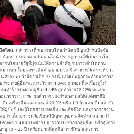
ลังสังคม
กล่าวว่า เด็กเยาวชนไทยกำลังเผชิญหน้ากับปัจจัย
สพติด กัญชา กระท่อม พนันออนไลน์ ปรากฎการณ์ที่เป็นข่าวใน
ก จากนโยบายรัฐที่มุ่งเน้นให้ความสำคัญกับการเติบโตด้าน
็กเยาวชน โดยเฉพาะสินค้าอบายมุขเสรี จากการวิเคราะห์ข่าว
2567 พบว่ามีข่าวเด็ก 97 กรณี แบ่งเป็นถูกกระทำอนาจาร/
่างกายผู้อื่น/ทะเลาะวิวาท11.34% ถูกทอดทิ้ง/เลี้ยงดูไม่
็นทำร้ายร่างกายผู้อื่น44.44% ถูกทำร้าย22.22% ทะเลาะ
ทำอนาจาร11.11% ผลสำรวจของสำนักงานสถิติแห่งชาติปี
ดื่มเครื่องดื่มแอลกอฮอล์ 20.9% หรือ 1.9 ล้านคน ดื่มแล้วขับ
ห้ผู้ขับขี่และผู้โดยสารบาดเจ็บและเสียชีวิต และจากรายงาน
บว่า เด็กเยาวชนวัยเรียนมีปัญหาสุขภาพจิตจำนวนมาก มี
 คนต่อ 1 แสนประชากร สูงกว่าประชากรกลุ่มอื่นๆ หรือสูงกว่า
งอายุ 10 – 25 ปี เครียดมากที่สุดคือ การศึกษาและการ