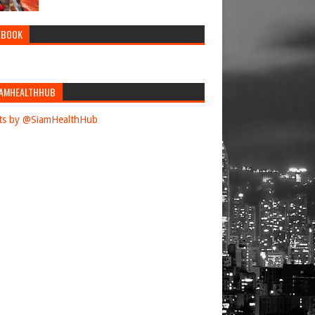
EBOOK
AMHEALTHHUB
ts by @SiamHealthHub