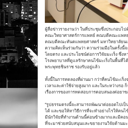
ผู้สื่อข่าวรายงานว่า ในที่ประชุมซึ่งประกอบไ
คณะวิทยาศาสตร์การแพทย์ คณบดีคณะแพทย
คณบดีคณะทันตแพทยศาสตร์ มหาวิทยาลัยนเรศวร
ความคิดเห็นร่วมกันว่า ความร่วมมือในครั้งนี้
โดยตรง และประโยชน์ต่อการวิจัยมะเร็ง ซึ่ง
โรงพยาบาลที่ดูแลรักษาคนไข้มะเร็งในพื้นที
พระพุทธชินราช รองรับอยู่แล้ว
ทั้งนี้ในการทดลองที่ผ่านมา กว่าที่คนไข้มะเร็
เวลาและค่าใช้จ่ายสูงมาก และในระหว่างรอ ก็จะ
เรื่องการของการทดสอบการตอบสนองต่อยาของ บ
“รูปธรรมตรงนี้จะสามารถพัฒนาต่อยอดไปเป็น ศ
ได้ และขอให้หาวิธีการที่จะทำอย่างไรให้คนไข
มีนักวิจัยที่ทำงานด้านนี้ค่อนข้างมากและมีค
ที่จะมาช่วยสนับสนุนและขยายงานวิจัยด้านมะเ