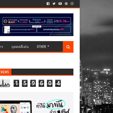
าร
บุคคลดีเด่น
OTHER
EVIEWS
1
5
9
6
0
4