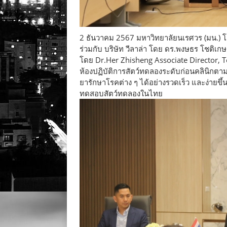
2 ธันวาคม 2567 มหาวิทยาลัยนเรศวร (มน.) โ
ร่วมกับ บริษัท วีลาล่า โดย ดร.พงษธร โชต
โดย Dr.Her Zhisheng Associate Director, 
ห้องปฏิบัติการสัตว์ทดลองระดับก่อนคลินิก
ยารักษาโรคต่าง ๆ ได้อย่างรวดเร็ว และง่ายขึ้น 
ทดสอบสัตว์ทดลองในไทย