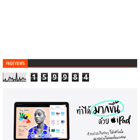
PAGEVIEWS
1
5
9
9
8
4