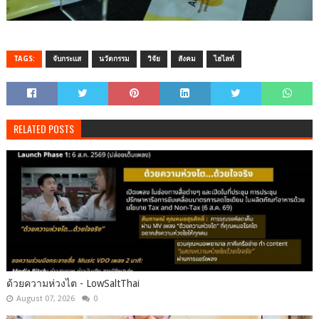
TAGS:
จับกระแส
นวัตกรรม
วิจัย
สังคม
ไฮไลท์
RELATED POSTS
ด้วยความห่วงไต - LowSaltThai
August 07, 2026
0