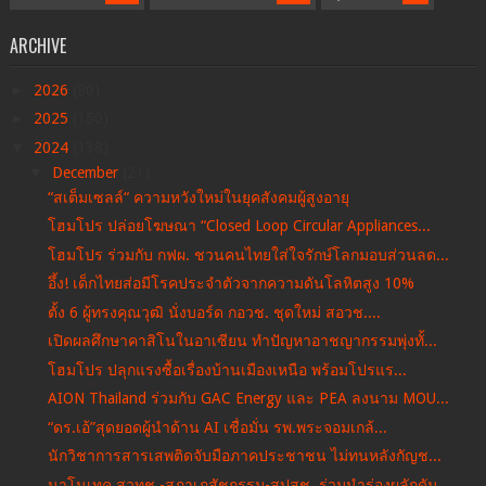
ARCHIVE
►
2026
(80)
►
2025
(150)
▼
2024
(138)
▼
December
(21)
“สเต็มเซลล์“ ความหวังใหม่ในยุคสังคมผู้สูงอายุ
โฮมโปร ปล่อยโฆษณา “Closed Loop Circular Appliances...
โฮมโปร ร่วมกับ กฟผ. ชวนคนไทยใส่ใจรักษ์โลกมอบส่วนลด...
อึ้ง! เด็กไทยส่อมีโรคประจำตัวจากความดันโลหิตสูง 10%
ตั้ง 6 ผู้ทรงคุณวุฒิ นั่งบอร์ด กอวช. ชุดใหม่ สอวช....
เปิดผลศึกษาคาสิโนในอาเซียน ทำปัญหาอาชญากรรมพุ่งทั้...
โฮมโปร ปลุกแรงซื้อเรื่องบ้านเมืองเหนือ พร้อมโปรแร...
AION Thailand ร่วมกับ GAC Energy และ PEA ลงนาม MOU...
“ดร.เอ้”สุดยอดผู้นำด้าน AI เชื่อมั่น รพ.พระจอมเกล้...
นักวิชาการสารเสพติดจับมือภาคประชาชน ไม่ทนหลังกัญช...
นาโนเทค สวทช.-สภาเภสัชกรรม-สปสช. ร่วมนำร่องผลักดัน...