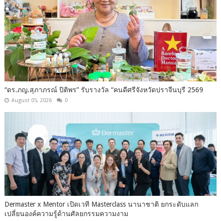
“ดร.ภญ.สุภาภรณ์ ปิติพร” รับรางวัล “คนดีศรีจังหวัดปราจีนบุรี 2569
August 05, 2026
0
Dermaster x Mentor เปิดเวที Masterclass นานาชาติ ยกระดับแลก
เปลี่ยนองค์ความรู้ด้านศัลยกรรมความงาม