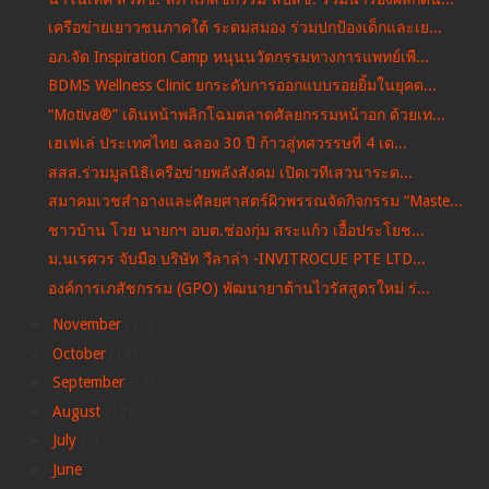
เครือข่ายเยาวชนภาคใต้ ระดมสมอง ร่วมปกป้องเด็กและเย...
อภ.จัด Inspiration Camp หนุนนวัตกรรมทางการแพทย์เพื...
BDMS Wellness Clinic ยกระดับการออกแบบรอยยิ้มในยุคด...
“Motiva®” เดินหน้าพลิกโฉมตลาดศัลยกรรมหน้าอก ด้วยเท...
เฮเฟเล่ ประเทศไทย ฉลอง 30 ปี ก้าวสู่ทศวรรษที่ 4 เด...
สสส.ร่วมมูลนิธิเครือข่ายพลังสังคม เปิดเวทีเสวนาระด...
สมาคมเวชสำอางและศัลยศาสตร์ผิวพรรณจัดกิจกรรม “Maste...
ชาวบ้าน โวย นายกฯ อบต.ช่องกุ่ม สระแก้ว เอื้อประโยช...
ม.นเรศวร จับมือ บริษัท วีลาล่า -INVITROCUE PTE LTD...
องค์การเภสัชกรรม (GPO) พัฒนายาต้านไวรัสสูตรใหม่ ร่...
►
November
(17)
►
October
(14)
►
September
(11)
►
August
(14)
►
July
(5)
►
June
(6)