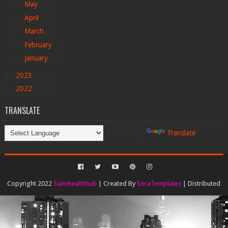
►
May
(10)
►
April
(14)
►
March
(8)
►
February
(7)
►
January
(11)
►
2023
(141)
►
2022
(131)
TRANSLATE
Powered by
Translate
Copyright 2022
Siamhealthhub
| Created By
SoraTemplates
| Distributed
By
Gooyaabi Templates