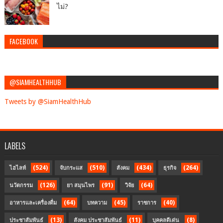
ไม่?
FACEBOOK
@SIAMHEALTHHUB
Tweets by @SiamHealthHub
LABELS
(524)
(510)
(434)
(264)
ไฮไลท์
จับกระแส
สังคม
ธุรกิจ
(126)
(91)
(64)
นวัตกรรม
ยา สมุนไพร
วิจัย
(64)
(45)
(40)
อาหารและเครื่องดื่ม
บทความ
ราชการ
(13)
(11)
(8)
ประชาสัมพันธ์
สังคม ประชาสัมพันธ์
บุคคลดีเด่น