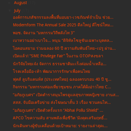
►
August
(17)
▼
July
(17)
องค์การเภสัชกรรมลงพื้นที่มอบยา-เวชภัณฑ์จำเป็น ช่วย...
Modernform The Annual Sale 2025​ ดีลใหญ่ ดีไซน์ใหม...
พอช. จัดงาน “มหกรรมวิถีพลังไท 3”
เบาหวานอย่าเบาใจ... หนุน “ดิจิทัลโซลูชันเฉพาะบุคคล...
ไอคอนสยาม ร่วมฉลอง 60 ปี ความสัมพันธ์ไทย–เปรู ผ่าน...
เปิดแล้ว! “SME Privilege Fair” ในงาน OTOPสงขลา
นักวิจัยไทยเจ๋ง​ จัดการ ธรรมชาติมะเร็งต่อมน้ำเหลือ...
โรคเหงื่อมือ-เท้า พัฒนาการรักษาเพื่อคนไทย
ฟุคส์ ลูบริแคนท์ส (ประเทศไทย) ฉลองครบรอบ 40 ปี​ ชู...
กิจกรรม “มหกรรมท่องเที่ยวชุมชน ภาคใต้ฝั่งอ่าวไทย C...
“อภัยภูเบศร” เปิดตำราสมุนไพรดูแลสุขภาพหญิงชาย งานส...
สสส. จับมือเครือข่าย ส่งโฆษณาสั้น 3 เรื่อง ชวนคนไท...
“อภัยภูเบศร” เปิดตัวครั้งแรก “Abhai Pollu Shield” ...
APCO ไขความลับ สามพลังเพื่อชีวิต ‘มังคุดเสริมฤทธิ์...
นักเดินทางผู้ขับเคลื่อนด้วยเป้าหมาย: รายงานล่าสุดเ...