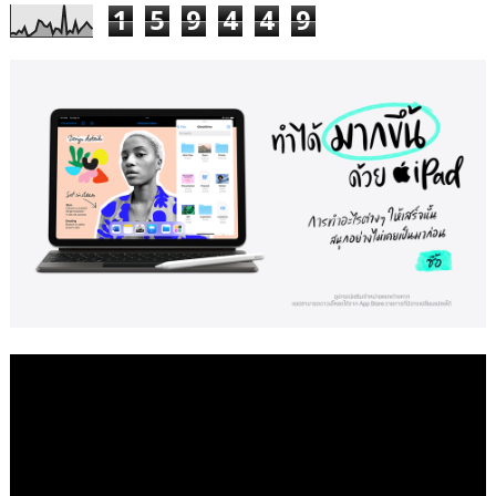
1
5
9
4
4
9