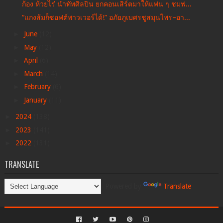
ก้อง ห้วยไร่ นำทัพศิลปิน ยกคอนเสิร์ตมาให้แฟน ๆ ชมฟ...
“แกงส้มก็ซอฟต์พาวเวอร์ได้!” อภัยภูเบศรชูสมุนไพร–อา...
►
June
(12)
►
May
(12)
►
April
(6)
►
March
(14)
►
February
(6)
►
January
(11)
►
2024
(138)
►
2023
(141)
►
2022
(131)
TRANSLATE
Powered by
Translate