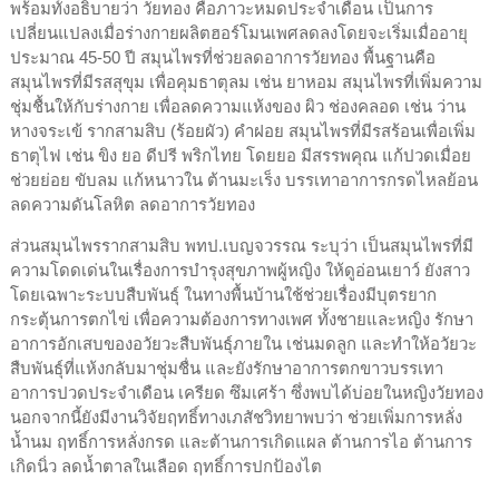
พร้อมทั้งอธิบายว่า วัยทอง คือภาวะหมดประจำเดือน เป็นการ
เปลี่ยนแปลงเมื่อร่างกายผลิตฮอร์โมนเพศลดลงโดยจะเริ่มเมื่ออายุ
ประมาณ 45-50 ปี สมุนไพรที่ช่วยลดอาการวัยทอง พื้นฐานคือ
สมุนไพรที่มีรสสุขุม เพื่อคุมธาตุลม เช่น ยาหอม สมุนไพรที่เพิ่มความ
ชุ่มชื้นให้กับร่างกาย เพื่อลดความแห้งของ ผิว ช่องคลอด เช่น ว่าน
หางจระเข้ รากสามสิบ (ร้อยผัว) คำฝอย สมุนไพรที่มีรสร้อนเพื่อเพิ่ม
ธาตุไฟ เช่น ขิง ยอ ดีปรี พริกไทย โดยยอ มีสรรพคุณ แก้ปวดเมื่อย
ช่วยย่อย ขับลม แก้หนาวใน ต้านมะเร็ง บรรเทาอาการกรดไหลย้อน
ลดความดันโลหิต ลดอาการวัยทอง
ส่วนสมุนไพรรากสามสิบ พทป.เบญจวรรณ ระบุว่า เป็นสมุนไพรที่มี
ความโดดเด่นในเรื่องการบำรุงสุขภาพผู้หญิง ให้ดูอ่อนเยาว์ ยังสาว
โดยเฉพาะระบบสืบพันธุ์ ในทางพื้นบ้านใช้ช่วยเรื่องมีบุตรยาก
กระตุ้นการตกไข่ เพื่อความต้องการทางเพศ ทั้งชายและหญิง รักษา
อาการอักเสบของอวัยวะสืบพันธุ์ภายใน เช่นมดลูก และทำให้อวัยวะ
สืบพันธุ์ที่แห้งกลับมาชุ่มชื่น และยังรักษาอาการตกขาวบรรเทา
อาการปวดประจำเดือน เครียด ซึมเศร้า ซึ่งพบได้บ่อยในหญิงวัยทอง
นอกจากนี้ยังมีงานวิจัยฤทธิ์ทางเภสัชวิทยาพบว่า ช่วยเพิ่มการหลั่ง
น้ำนม ฤทธิ์การหลั่งกรด และต้านการเกิดแผล ต้านการไอ ต้านการ
เกิดนิ่ว ลดน้ำตาลในเลือด ฤทธิ์การปกป้องไต