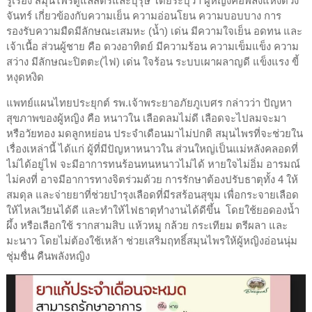
รู้เรื่อง สมุนไพรดูแลสตรีและบุรุษ โดยระบุว่า ผู้หญิงคือพลังแห่งดวง
จันทร์ เกี่ยวข้องกับความเย็น ความอ่อนโยน ความบอบบาง การ
รองรับความมืดมีลักษณะเสมหะ (น้ำ) เด่น มีความใจเย็น อดทน และ
เจ้าเนื้อ ส่วนผู้ชาย คือ ดวงอาทิตย์ มีความร้อน ความเข็มแข็ง ความ
สว่าง มีลักษณะปิตตะ(ไฟ) เด่น ใจร้อน ระบบเผาผลาญดี แข็งแรง ขี้
หงุดหงิด
แพทย์แผนไทยประยุกต์ รพ.เจ้าพระยาอภัยภูเบศร กล่าวว่า ปัญหา
สุขภาพของผู้หญิง คือ หนาวใน เลือดลมไม่ดี เลือดจะไปลมจะมา
หรือวัยทอง มดลูกหย่อน ประจำเดือนมาไม่ปกติ สมุนไพรที่จะช่วยใน
เรื่องเหล่านี้ ได้แก่ ผู้ที่มีปัญหาหนาวใน ส่วนใหญ่เป็นแม่หลังคลอดที่
ไม่ได้อยู่ไฟ จะมีอาการทนร้อนทนหนาวไม่ได้ หายใจไม่อิ่ม อารมณ์
ไม่คงที่ อาจมีอาการทางจิตร่วมด้วย การรักษาต้องปรับธาตุทั้ง 4 ให้
สมดุล และจ่ายยาที่ช่วยบำรุงเลือดที่มีรสร้อนสุขุม เพื่อกระจายเลือด
ให้ไหลเวียนได้ดี และทำให้ไฟธาตุทำงานได้ดีขึ้น โดยใช้ยอดองน้ำ
ผึ้ง หรือเลือกใช้ รากสามสิบ แห้วหมู กล้วย กระเทียม ตรีผลา และ
มะนาว โดยไม่ต้องใช้เหล้า ช่วยเสริมฤทธิ์สมุนไพรให้ผู้หญิงอ่อนนุ่ม
ชุ่มชื่น คืนพลังหญิง