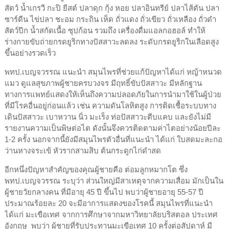
สัตว์ น้ำเกรวี กะปิ ยีสต์ ปลาดุก กุ้ง หอย ปลาอินทรีย์ ปลาไส้ตัน ปลา
ซาร์ดีน ไข่ปลา ชะอม กระถิน เห็ด ถั่วแดง ถั่วเขียว ถั่วเหลือง ถั่วดำ
สัตว์ปีก น้ำสกัดเนื้อ ซุปก้อน รวมถึง เครื่องดื่มแอลกอฮอล์ ทำให้
ร่างกายขับถ่ายกรดยูริกทางปัสสาวะลดลง ระดับกรดยูริกในเลือดสูง
ขึ้นอย่างรวดเร็ว
พทป.เบญจวรรณ แนะนำ สมุนไพรที่ช่วยแก้ปัญหาได้แก่ หญ้าหนวด
แมว ดูแลสุขภาพผู้ชายครบวงจร มีฤทธิ์ขับปัสสาวะ มีหลักฐาน
ทางการแพทย์แสดงให้เห็นถึงความปลอดภัยในการนำมาใช้ในผู้ป่วย
ที่มีโรคอื่นอยู่ก่อนแล้ว เช่น ความดันโลหิตสูง การติดเชื้อระบบทาง
เดินปัสสาวะ เบาหวาน นิ่ว มะเร็ง ท่อปัสสาวะตีบแคบ และยังไม่มี
รายงานความเป็นพิษต่อไต ดังนั้นจึงควรติดตามค่าไตอย่างน้อยปีละ
1-2 ครั้ง นอกจากนี้ยังมีสมุนไพรตัวอื่นที่แนะนำ ได้แก่ ใบสดมะละกอ
ว่านหางจระเข้ หัวรากสามสิบ ต้นกระดูกไก่ดำสด
อีกหนึ่งปัญหาสำคัญของคุณผู้ชายคือ ต่อมลูกหมากโต ซึ่ง
พทป.เบญจวรรณ ระบุว่า ส่วนใหญ่มีสาเหตุจากความเสื่อม มักเป็นใน
ผู้ชายวัยกลางคน ที่มีอายุ 45 ปี ขึ้นไป พบว่าผู้ชายอายุ 55-57 ปี
ประมาณร้อยละ 20 จะมีอาการแสดงของโรคนี้ สมุนไพรที่แนะนำ
ได้แก่ มะเขือเทศ จากการศึกษาจากมหาวิทยาลัยบริสตอล ประเทศ
อังกฤษ พบว่า ผู้ชายที่รับประทานมะเขือเทศ 10 ครั้งต่อสัปดาห์ มี