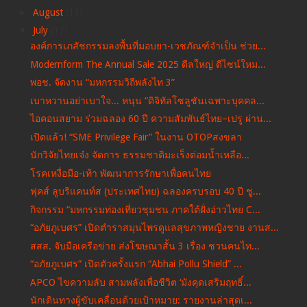
►
August
(17)
▼
July
(17)
องค์การเภสัชกรรมลงพื้นที่มอบยา-เวชภัณฑ์จำเป็น ช่วย...
Modernform The Annual Sale 2025​ ดีลใหญ่ ดีไซน์ใหม...
พอช. จัดงาน “มหกรรมวิถีพลังไท 3”
เบาหวานอย่าเบาใจ... หนุน “ดิจิทัลโซลูชันเฉพาะบุคคล...
ไอคอนสยาม ร่วมฉลอง 60 ปี ความสัมพันธ์ไทย–เปรู ผ่าน...
เปิดแล้ว! “SME Privilege Fair” ในงาน OTOPสงขลา
นักวิจัยไทยเจ๋ง​ จัดการ ธรรมชาติมะเร็งต่อมน้ำเหลือ...
โรคเหงื่อมือ-เท้า พัฒนาการรักษาเพื่อคนไทย
ฟุคส์ ลูบริแคนท์ส (ประเทศไทย) ฉลองครบรอบ 40 ปี​ ชู...
กิจกรรม “มหกรรมท่องเที่ยวชุมชน ภาคใต้ฝั่งอ่าวไทย C...
“อภัยภูเบศร” เปิดตำราสมุนไพรดูแลสุขภาพหญิงชาย งานส...
สสส. จับมือเครือข่าย ส่งโฆษณาสั้น 3 เรื่อง ชวนคนไท...
“อภัยภูเบศร” เปิดตัวครั้งแรก “Abhai Pollu Shield” ...
APCO ไขความลับ สามพลังเพื่อชีวิต ‘มังคุดเสริมฤทธิ์...
นักเดินทางผู้ขับเคลื่อนด้วยเป้าหมาย: รายงานล่าสุดเ...