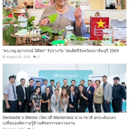
“ดร.ภญ.สุภาภรณ์ ปิติพร” รับรางวัล “คนดีศรีจังหวัดปราจีนบุรี 2569
August 05, 2026
0
Dermaster x Mentor เปิดเวที Masterclass นานาชาติ ยกระดับแลก
เปลี่ยนองค์ความรู้ด้านศัลยกรรมความงาม