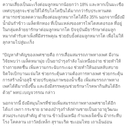
ความเสี่ยงเป็นมะเร็งต่อมลูกหมากน้อยกว่า 18% และหากเป็นมะเขือ
เทศปรุงสุกจะช่วยให้ได้รับไลโคปีนได้มากกว่ารับประทานสด
สามารถช่วยลดความเสี่ยงต่อมลูกหมากโตได้ถึง 35% นอกจากนี้ยังมี
น้ำมันรำข้าว เมล็ดฟักทอง ที่เป็นแหล่งของสารไฟโตสเตอรอล ที่อยู่
ในกลุ่มคล้ายยารักษาต่อมลูกหมากโต ปัจจุบันมียารักษาต่อมลูก
หมากตำรับตาเพ็งที่มีสรรพคุณ ช่วยยับยั้งต่อมลูกหมากโต เพื่อไม่ให้
ลุกลามไปสู่มะเร็ง
“ปัญหาสำคัญของเพศชายคือ การเสื่อมสมรรถภาพทางเพศ มีงาน
วิจัยพบว่า เมล็ดหมามุ่ย เป็นยาบำรุงกำลัง ไม่เหนื่อยง่าย ช่วยทำให้
ร่างกายสดชื่น เพิ่มความกระฉับกระเฉง ช่วยทำให้นอนหลับสบาย
จิตใจเบิกบานแจ่มใส ช่วยกระตุ้นความต้องการทางเพศ ช่วยกระตุ้น
การสร้างน้ำอสุจิ ช่วยปรับคุณภาพของน้ำเชื้อ เพิ่มสมรรถภาพทาง
เพศได้ดีมากยิ่งขึ้น และยังมีสรรพคุณช่วยรักษาโรคพากินสันได้อีก
ด้วย” พทป.เบญจวรรณ กล่าว
นอกจากนี้ ยังมีสมุนไพรที่ช่วยเพิ่มสมรรถภาพทางเพศชายได้อีก
ได้แก่ เพกา กระชาย ยาดองบำรุงกำลังท่านชายเป็นยาอายุวัฒนะ
ส่วนประกอบสำคัญ ตำยาน ข้าวเย็นเหนือ กำแพงเจ็ดขั้น ม้ากระทืบ
โรง โคคลาน เถาวัลย์เหล็ก สุรามะริด ชะเอมไทย เถาเอ็นอ่อน