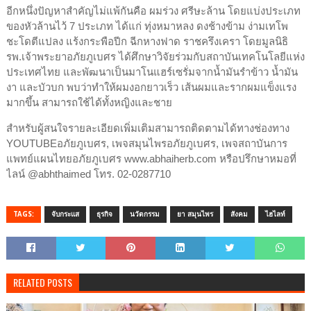
อีกหนึ่งปัญหาสำคัญไม่แพ้กันคือ ผมร่วง ศรีษะล้าน โดยแบ่งประเภท
ของหัวล้านไว้ 7 ประเภท ได้แก่ ทุ่งหมาหลง ดงช้างข้าม ง่ามเทโพ
ชะโดตีแปลง แร้งกระพือปีก ฉีกหางฟาด ราชครึงเครา โดยมูลนิธิ
รพ.เจ้าพระยาอภัยภูเบศร ได้ศึกษาวิจัยร่วมกับสถาบันเทคโนโลยีแห่ง
ประเทศไทย และพัฒนาเป็นมาโนแฮร์เซรั่มจากน้ำมันรำข้าว น้ำมัน
งา และบัวบก พบว่าทำให้ผมงอกยาวเร็ว เส้นผมและรากผมแข็งแรง
มากขึ้น สามารถใช้ได้ทั้งหญิงและชาย
สำหรับผู้สนใจรายละเอียดเพิ่มเติมสามารถติดตามได้ทางช่องทาง
YOUTUBEอภัยภูเบศร, เพจสมุนไพรอภัยภูเบศร, เพจสถาบันการ
แพทย์แผนไทยอภัยภูเบศร www.abhaiherb.com หรือปรึกษาหมอที่
ไลน์ @abhthaimed โทร. 02-0287710
TAGS:
จับกระแส
ธุรกิจ
นวัตกรรม
ยา สมุนไพร
สังคม
ไฮไลท์
RELATED POSTS