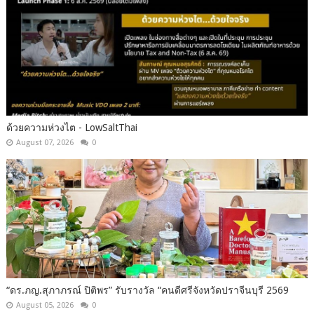
ด้วยความห่วงไต - LowSaltThai
August 07, 2026
0
“ดร.ภญ.สุภาภรณ์ ปิติพร” รับรางวัล “คนดีศรีจังหวัดปราจีนบุรี 2569
August 05, 2026
0