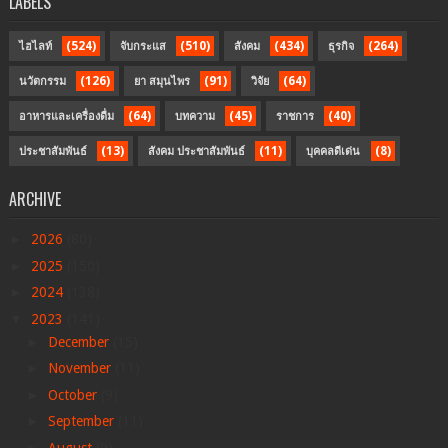
LABELS
(524)
(510)
(434)
(264)
ไฮไลท์
จับกระแส
สังคม
ธุรกิจ
(126)
(91)
(64)
นวัตกรรม
ยา สมุนไพร
วิจัย
(64)
(45)
(40)
อาหารและเครื่องดื่ม
บทความ
ราชการ
(13)
(11)
(8)
ประชาสัมพันธ์
สังคม ประชาสัมพันธ์
บุคคลดีเด่น
ARCHIVE
►
2026
(80)
►
2025
(150)
►
2024
(138)
▼
2023
(141)
►
December
(15)
►
November
(11)
►
October
(9)
►
September
(11)
►
August
(9)