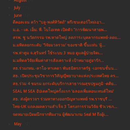
►
July
(10)
▼
June
(13)
ดีคอลเจน คว้า “บลู-พงศ์ทิวัตถ์” พรีเซนเตอร์ใหม่เอา...
ม.อ. - เค. เอ็ม. พี. ไบโอเทค เปิดตัว “การพัฒนาสายพ...
สรพ. ชู นวัตกรรม รพ.หาดใหญ่ ลดภาระบุคลากรแพทย์-ลดแ...
ม.มหิดลยกระดับ 'วิจัยมวลรวม' ของชาติ ขึ้นแท่น 'ผู้...
รพ.ท่าตูม จ.สุรินทร์ ใช้ระบบ 3 หมอ ดูแลผู้ป่วยจิตเ...
ม.มหิดลวิจัยเพิ่มค่าสารสังเคราะห์ เป้าหมายสู่ยารัก...
สธ.ร่วมกทม.-คาโอ-ทาเคดา พันธมิตรภาครัฐ -เอกชนชั้นน...
สธ. เปิดประชุมวิชาการวิสัญญีพยาบาลแห่งประเทศไทย คร...
สธ.ร่วม 4 ชมรม ยกระดับบริการสาธารณสุขปฐมภูมิ -ตติย...
SEAL M SEA อัปเดตใหญ่ครั้งแรก ‘ฉลองเพิ่มคอนเทนต์ใหม่’
สธ. ส่งผู้ตรวจฯ ร่วมหาทางออกปัญหาแพทย์ รพ.ราชบุรี ...
ไทย-UK แถลงผลความสำเร็จ 3 โครงการร่วมวิจัย ชีวเวชภ...
จดหมายเปิดผนึกจากทีมงาน ผู้พัฒนาเกม Seal M ถึงผู้เ...
►
May
(12)