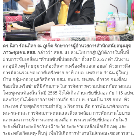
ดร.นิสา รัตนดิลก ณ ภูเก็ต รักษาการผู้อำนวยการสำนักสนับสนุนสุข
ภาวะชุมชน สสส.
กล่าวว่า สสส. แปลงนโยบายสู่ปฏิบัติการในพื้นที่
ผ่านการขับเคลื่อน “ตำบลขับขี่ปลอดภัย” ตั้งแต่ปี 2557 ดำเนินงาน
ลดอุบัติเหตุโดยชุมชนท้องถิ่นจากเครื่องดื่มแอลกอฮอล์ ด้วยการดึง
การมีส่วนร่วมของภาคีเครือข่าย อาทิ อบต. เทศบาล กำนัน ผู้ใหญ่
บ้าน กลุ่ม-กองทุนสวัสดิการ อสม. อพปร. รพ.สต. ตำรวจ จนเชื่อม
ร้อยเป็นเครือข่ายที่มีศักยภาพในการจัดการความปลอดภัยทางถนน
โดยชุมชนท้องถิ่น ในปี 2565 จึงได้เกิดตำบลขับขี่ปลอดภัย 115 อปท.
และปัจจุบันได้ขยายการทำงานอีก 84 อปท. รวมเป็น 189 อปท. ทั่ว
ประเทศ ด้วยชุดกิจกรรมสำคัญ 5 กิจกรรม คือ การพัฒนาศักยภาพ
คน-รถ-ถนน การจัดสภาพถนนและสิ่งแวดล้อม การพัฒนานโยบาย
และแผน การบริการและช่วยเหลือ การรณรงค์ขับขี่ปลอดภัยใน 3
ระยะทั้งในระยะป้องกัน-เฝ้าระวัง ระยะช่วยเหลือเมื่อเกิดเหตุ และ
ระยะหลังเกิดเหตุ-ฟื้นฟู เพื่อให้เกิดการทำงานในลักษณะของการสาน