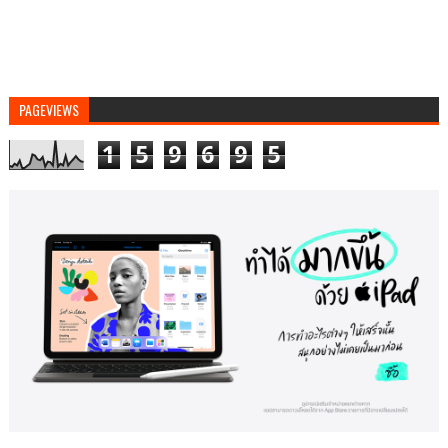
PAGEVIEWS
1
5
9
6
9
5