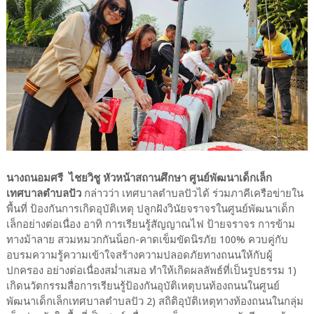
นางถนอมศรี ไชยวิชู หัวหน้าสถานศึกษา ศูนย์พัฒนาเด็กเล็ก
เทศบาลตำบลปัว
กล่าวว่า เทศบาลตำบลปัวได้ ร่วมภาคีเครือข่ายใน
พื้นที่ ป้องกันการเกิดอุบัติเหตุ ปลูกฝังวินัยจราจรในศูนย์พัฒนาเด็ก
เล็กอย่างต่อเนื่อง อาทิ การเรียนรู้สัญญาณไฟ ป้ายจราจร การข้าม
ทางม้าลาย สวมหมวกกันน็อก-คาดเข็มขัดนิรภัย 100% ควบคู่กับ
อบรมความรู้ความเข้าใจสร้างความปลอดภัยทางถนนให้กับผู้
ปกครอง อย่างต่อเนื่องสม่ำเสมอ ทำให้เกิดผลลัพธ์ที่เป็นรูปธรรม 1)
เกิดนวัตกรรมสื่อการเรียนรู้ป้องกันอุบัติเหตุบนท้องถนนในศูนย์
พัฒนาเด็กเล็กเทศบาลตำบลปัว 2) สถิติอุบัติเหตุทางท้องถนนในกลุ่ม