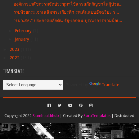
องค์การเภสัชกรรมจัดประชุมฯใช้สารสกัดกัญชาในผู้ป่วย...
รพ.ห้วยกระเจาเฉลิมพระเกียรติฯ รพ.ต้นแบบอัจฉริยะ ร...
“รมว.สธ.” ประกาศผลักดัน รัฐ-เอกชน บูรณาการร่วมมือเ...
►
February
(7)
►
January
(11)
►
2023
(141)
►
2022
(131)
TRANSLATE
Powered by
Translate
Copyright 2022
Siamhealthhub
| Created By
SoraTemplates
| Distributed
By
Gooyaabi Templates