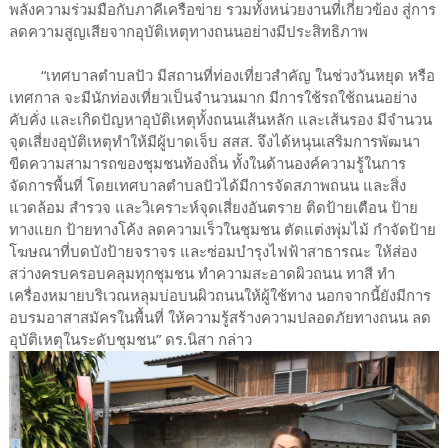
พลังความร่วมมือกับภาคีเครือข่าย รวมทั้งหน่วยงานที่เกี่ยวข้อง สู่การ
ลดความสูญเสียจากอุบัติเหตุทางถนนอย่างมีประสิทธิภาพ
“เทศบาลตำบลปัว มีสถานที่ท่องเที่ยวสำคัญ ในช่วงวันหยุด หรือ
เทศกาล จะมีนักท่องเที่ยวเป็นจำนวนมาก มีการใช้รถใช้ถนนอย่าง
คับคั่ง และเกิดปัญหาอุบัติเหตุทั้งถนนเส้นหลัก และเส้นรอง มีจำนวน
จุดเสี่ยงอุบัติเหตุทำให้มีผู้บาดเจ็บ สสส. จึงได้หนุนเสริมการพัฒนา
ขีดความสามารถของชุมชนท้องถิ่น ทั้งในด้านองค์ความรู้ในการ
จัดการพื้นที่ โดยเทศบาลตำบลปัวได้มีการจัดสภาพถนน และสิ่ง
แวดล้อม สำรวจ และวิเคราะห์จุดเสี่ยงอันตราย ติดป้ายเตือน ป้าย
ทางแยก ป้ายทางโค้ง ลดความเร็วในชุมชน ตัดแต่งพุ่มไม้ กำจัดป้าย
โฆษณาที่บดบังป้ายจราจร และซ่อมบำรุงไฟฟ้าสาธารณะ ให้ส่อง
สว่างครบครอบคลุมทุกชุมชน ทำความสะอาดผิวถนน ทาสี ทำ
เครื่องหมายบริเวณหลุมบ่อบนผิวถนนให้ผู้ใช้ทาง นอกจากนี้ยังมีการ
อบรมอาสาสมัครในพื้นที่ ให้ความรู้สร้างความปลอดภัยทางถนน ลด
อุบัติเหตุในระดับชุมชน” ดร.นิสา กล่าว