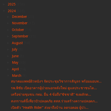
►
2025
(150)
▼
2024
(138)
►
December
(21)
►
November
(17)
►
October
(14)
►
September
(11)
►
August
(14)
►
July
(5)
►
June
(6)
►
May
(10)
►
April
(14)
▼
March
(8)
สมาคมแพทย์ผิวหนังฯ จัดประชุมวิชาการสัญจร พร้อมมอบท...
รพ.พิชัย เปิดอาคารผู้ป่วยนอกหลังใหม่ ดูแลประชาชนได...
เครือข่ายชุมชน กทม. ยื่น 4 ข้อถึง“ชัชชาติ” ชงผลักด...
สงกรานต์นี้เที่ยวปัวปลอดภัย สสส.ร่วมสร้างความปลอดภ...
เปิดตัว “Health Rider” ส่งยาถึงบ้าน ลดรอคอย ผู้ป่ว...