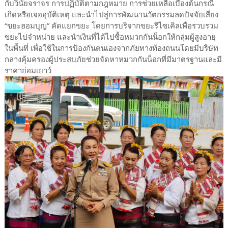
กับวินัยจราจร การปฏิบัติตามกฎหมาย การช่วยเหลือเบื้องต้นกรณี
เกิดหรือเจออุบัติเหตุ และนำไปสู่การพัฒนานวัตกรรมลดปัจจัยเสี่ยง
“ขยะฮอมบุญ” คัดแยกขยะ โดยการบริจากขยะรีไซเคิลเพื่อรวบรวม
ขยะไปจำหน่าย และนำเงินที่ได้ไปซื้อหมวกกันน็อกให้กลุ่มผู้สูงอายุ
ในพื้นที่ เพื่อใช้ในการป้องกันตนเองจากภัยทางท้องถนนโดยมีบริษัท
กลางคุ้มครองผู้ประสบภัยช่วยจัดหาหมวกกันน็อกที่มีมาตรฐานและมี
ราคาย่อมเยาว์