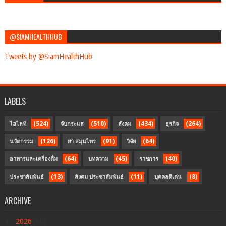
@SIAMHEALTHHUB
Tweets by @SiamHealthHub
LABELS
(524)
(510)
(434)
(264)
ไฮไลท์
จับกระแส
สังคม
ธุรกิจ
(126)
(91)
(64)
นวัตกรรม
ยา สมุนไพร
วิจัย
(64)
(45)
(40)
อาหารและเครื่องดื่ม
บทความ
ราชการ
(13)
(11)
(8)
ประชาสัมพันธ์
สังคม ประชาสัมพันธ์
บุคคลดีเด่น
ARCHIVE
►
2026
(80)