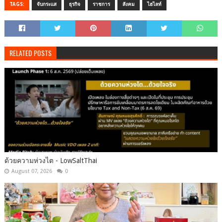
TAGS:
จับกระแส
ธุรกิจ
ราชการ
สังคม
ไฮไลท์
RELATED POSTS
ด้วยความห่วงไต - LowSaltThai
August 07, 2026
0