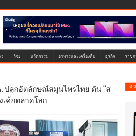
พร
วิจัย
นวัตกรรม
อาหารและเครื่องดื่ม
ธุรกิจ
ราชก
ธ. ปลุกอัตลักษณ์สมุนไพรไทย ดัน “ส
PAG
ชิงเค้กตลาดโลก