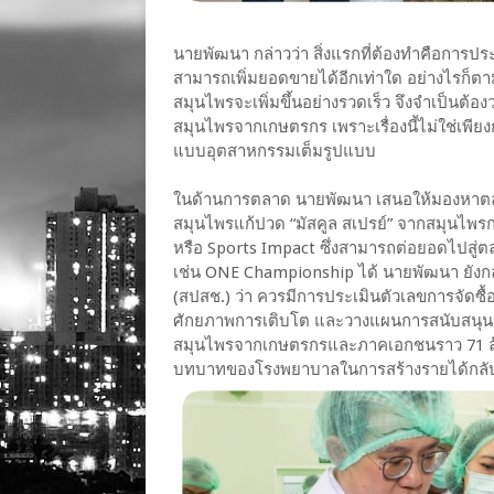
นายพัฒนา กล่าวว่า สิ่งแรกที่ต้องทำคือการประ
สามารถเพิ่มยอดขายได้อีกเท่าใด อย่างไรก็ตาม
สมุนไพรจะเพิ่มขึ้นอย่างรวดเร็ว จึงจำเป็นต้อ
สมุนไพรจากเกษตรกร เพราะเรื่องนี้ไม่ใช่เพี
แบบอุตสาหกรรมเต็มรูปแบบ
ในด้านการตลาด นายพัฒนา เสนอให้มองหาตลาด
สมุนไพรแก้ปวด “มัสคูล สเปรย์” จากสมุนไพรก
หรือ Sports Impact ซึ่งสามารถต่อยอดไปสู
เช่น ONE Championship ได้ นายพัฒนา ยังก
(สปสช.) ว่า ควรมีการประเมินตัวเลขการจัดซื
ศักยภาพการเติบโต และวางแผนการสนับสนุนเชิง
สมุนไพรจากเกษตรกรและภาคเอกชนราว 71 ล้
บทบาทของโรงพยาบาลในการสร้างรายได้กลั