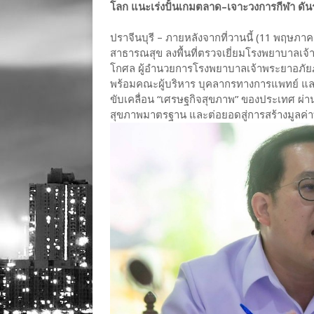
โลก แนะเร่งปั้นเกมตลาด–เจาะวงการกีฬา ดั
ปราจีนบุรี – ภายหลังจากที่วานนี้ (11 พฤษภ
สาธารณสุข ลงพื้นที่ตรวจเยี่ยมโรงพยาบาลเจ้า
โกศล ผู้อำนวยการโรงพยาบาลเจ้าพระยาอภัย
พร้อมคณะผู้บริหาร บุคลากรทางการแพทย์ แล
ขับเคลื่อน “เศรษฐกิจสุขภาพ” ของประเทศ ผ่
สุขภาพมาตรฐาน และต่อยอดสู่การสร้างมูลค่