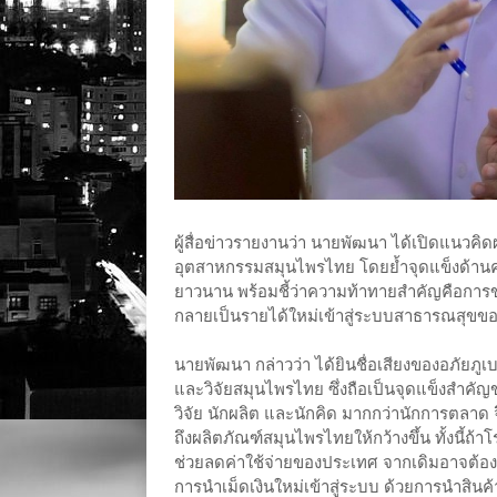
ผู้สื่อข่าวรายงานว่า นายพัฒนา ได้เปิดแนวค
อุตสาหกรรมสมุนไพรไทย โดยย้ำจุดแข็งด้านคุ
ยาวนาน พร้อมชี้ว่าความท้าทายสำคัญคือการขา
กลายเป็นรายได้ใหม่เข้าสู่ระบบสาธารณสุขข
นายพัฒนา กล่าวว่า ได้ยินชื่อเสียงของอภัยภ
และวิจัยสมุนไพรไทย ซึ่งถือเป็นจุดแข็งสำค
วิจัย นักผลิต และนักคิด มากกว่านักการตลาด 
ถึงผลิตภัณฑ์สมุนไพรไทยให้กว้างขึ้น ทั้งนี้
ช่วยลดค่าใช้จ่ายของประเทศ จากเดิมอาจต้องซื
การนำเม็ดเงินใหม่เข้าสู่ระบบ ด้วยการนำส