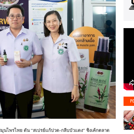
PO
สมุนไพรไทย ดัน “สเปรย์แก้ปวด-กลีบบัวแดง” ชิงเค้กตลาด