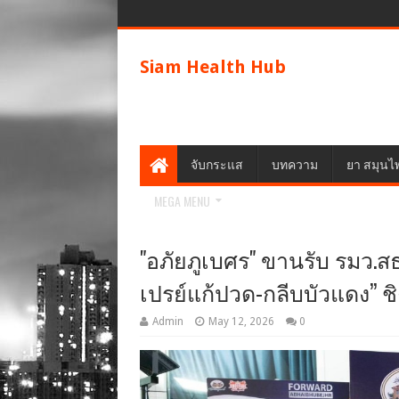
Siam Health Hub
จับกระแส
บทความ
ยา สมุนไ
MEGA MENU
"อภัยภูเบศร" ขานรับ รมว.ส
เปรย์แก้ปวด-กลีบบัวแดง” 
Admin
May 12, 2026
0