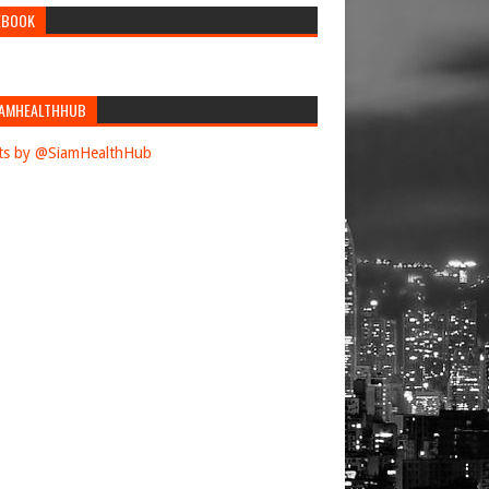
EBOOK
AMHEALTHHUB
ts by @SiamHealthHub