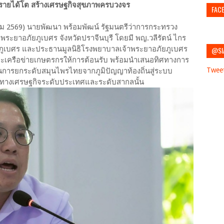
นรายได้โต สร้างเศรษฐกิจสุขภาพครบวงจร
FAC
าคม 2569) นายพัฒนา พร้อมพัฒน์ รัฐมนตรีว่าการกระทรวง
พระยาอภัยภูเบศร จังหวัดปราจีนบุรี โดยมี พญ.วลีรัตน์ ไกร
ภูเบศร และประธานมูลนิธิโรงพยาบาลเจ้าพระยาอภัยภูเบศร
@SI
ะเครือข่ายเกษตรกรให้การต้อนรับ พร้อมนำเสนอทิศทางการ
Twee
านการยกระดับสมุนไพรไทยจากภูมิปัญญาท้องถิ่นสู่ระบบ
าทางเศรษฐกิจระดับประเทศและระดับสากลนั้น