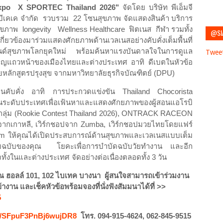
xpo
X SPORTEC Thailand
2026"
จัดโดย บริษัท พีเอ็มจี
บีเคเค จำกัด
รวบรวม
22 โซนสุขภาพ จัดแสดงสินค้า บริการ
สุขภาพ
longevity
Wellness Healthcare
ฟิตเนส
กีฬา รวมทั้ง
@SI
กี่ยวข้องมาร่วมแสดงศักยภาพด้านเวลเนสอย่างคับคั่งเต็มพื้นที่
ด์สุขภาพโลกยุคใหม่
พร้อมค้นหาแรงบันดาลใจในการดูแล
Twee
ยวชาญแถวหน้าของเมืองไทยและต่างประเทศ อาทิ ดีเบตในหัวข้อ
ลักสูตรปรุงสุข จากมหาวิทยาลัยธุรกิจบัณฑิตย์
(DPU)
นงานคับคั่ง อาทิ การประกวดแข่งขัน
Thailand Chocorista
ันระดับประเทศเพื่อเฟ้นหาและแสดงศักยภาพของผู้สอนแอโรบิ
ุ่ม (
Rookie Contest Thailand 2026
)
,
ONTRACK RACEON
จากเกาหลี
,
เวิร์กชอปจาก
Zumba,
เวิร์กชอปมวยไทยโดยแฟร์
om
ให้คุณได้เปิดประสบการณ์ด้านสุขภาพและเวลเนสแบบเต็ม
แบบฉบับของคุณ
โยคะเพื่อการบำบัดฉบับวัยทำงาน
และอีก
ิจทั้งในและต่างประเทศ จัดอย่างต่อเนื่องตลอดทั้ง
3
วัน
 ณ ฮอลล์ 101
,
102 ไบเทค บางนา
ผู้สนใจสามารถเข้าร่วมงาน
้างาน และเช็คหัวข้อพร้อมจองที่นั่งฟังสัมมนาได้ที่
>>
5
le/SFpuF3PnBj6wujDR8
โทร.
094-915-4624, 062-845-9515