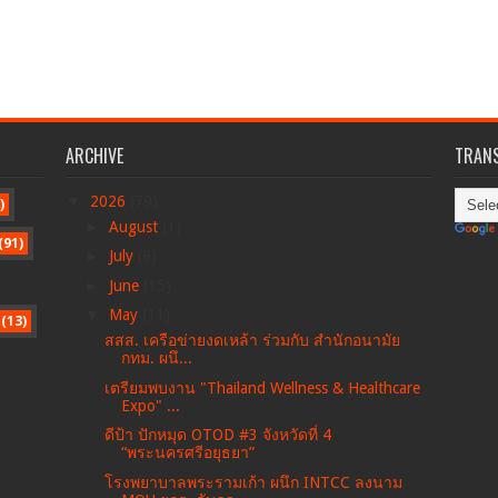
ARCHIVE
TRANS
▼
2026
(79)
)
►
August
(1)
(91)
►
July
(8)
►
June
(15)
▼
May
(11)
(13)
สสส. เครือข่ายงดเหล้า ร่วมกับ สำนักอนามัย
กทม. ผนึ...
เตรียมพบงาน "Thailand Wellness & Healthcare
Expo" ...
ดีป้า ปักหมุด OTOD #3 จังหวัดที่ 4
“พระนครศรีอยุธยา”
โรงพยาบาลพระรามเก้า ผนึก INTCC ลงนาม