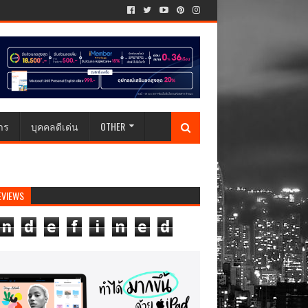
าร
บุคคลดีเด่น
OTHER
EVIEWS
n
d
e
f
i
n
e
d