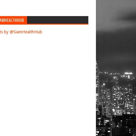
AMHEALTHHUB
ts by @SiamHealthHub