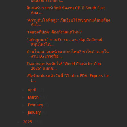
MOU ยกระดับคว...
อินฟอร์มา มาร์เก็ตส์ จัดงาน CPHI South East
Asia ...
“ความดันโลหิตสูง” ภัยเงียบไร้สัญญาณเตือนเสี่ยง
หัวใ...
“เจอจุดที่ปอด” ต้องกังวลแค่ไหน?
"อภัยภูเบศร" ขานรับ รมว.สธ. ปลุกอัตลักษณ์
สมุนไพรไท...
บ้านในอนาคตหน้าตาแบบไหน? พาไขคำตอบใน
งาน LG Innofes...
ปิดฉากสุดประทับใจ! "World Character Cup
2026" แมตช...
เปิดรับสมัครแล้ววันนี้ “Chula x FDA: Express for
I...
►
April
(12)
►
March
(19)
►
February
(7)
►
January
(6)
►
2025
(150)