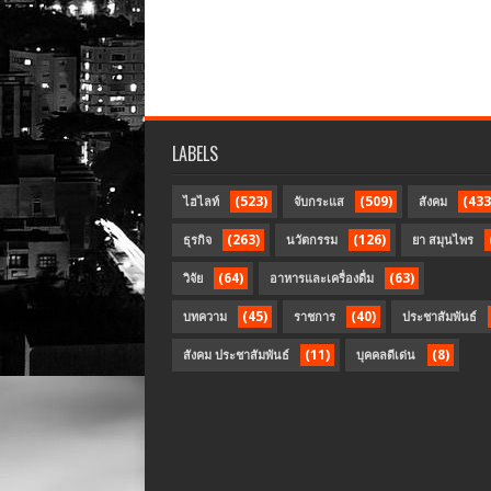
LABELS
(523)
(509)
(433
ไฮไลท์
จับกระแส
สังคม
(263)
(126)
ธุรกิจ
นวัตกรรม
ยา สมุนไพร
(64)
(63)
วิจัย
อาหารและเครื่องดื่ม
(45)
(40)
บทความ
ราชการ
ประชาสัมพันธ์
(11)
(8)
สังคม ประชาสัมพันธ์
บุคคลดีเด่น