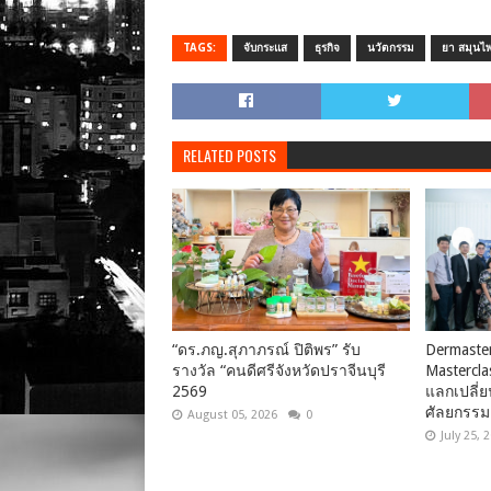
TAGS:
จับกระแส
ธุรกิจ
นวัตกรรม
ยา สมุนไ
RELATED POSTS
“ดร.ภญ.สุภาภรณ์ ปิติพร” รับ
Dermaster
รางวัล “คนดีศรีจังหวัดปราจีนบุรี
Mastercl
2569
แลกเปลี่ย
ศัลยกรร
August 05, 2026
0
July 25, 