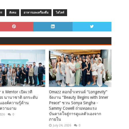
พร
สังคม
อาหารและเครื่องดื่ม
ไฮไลท์
 x Mentor เปิดเวที
Omazz ตอกย้ำเทรนด์ “Longevity”
ass นานาชาติ ยกระดับ
จัดงาน “Beauty Begins with Inner
นองค์ความรู้ด้าน
Peace” ชวน Sonya Singha -​
มความงาม
Sammy Cowell ถ่ายทอดแรง
บันดาลใจสู่การดูแลตัวเองจาก
2026
0
ภายใน
July 24, 2026
0