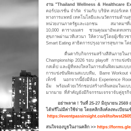
งาน "
Thailand Wellness & Healthcare E
คอร์ปอเรชั่น จำกัด
ร่วมกับ บริษัท สปอร์เทค 
ทางการแพทย์ เทคโนโลยีและนวัตกรรมด้าน
หน่วยงานภาครัฐและเอกชน
สมาคมฯที่เ
10,000 ตารางเมตร
ชวนคุณมาอัพเดทเทรน
สุขภาพผ่านเวทีเสวนา ให้ความรู้โดยผู้เชี่
Smart Eating
สาธิตการปรุงอาหารสุขภาพ โดยห
ตื่นตากับกิจกรรมสร้างสีสันภายใ
Championship
2026 รอบ
playoff
การแข่งข
กสเต็ป และผู้ที่หลงใหลในการเต้นฟิตเนสแบบกล
การแข่งขันฟิตเนสแบบทีม
,
Barre Workout
เท็กซ์
นอกจากนี้ยังมีห้อง
Experience Ro
อิ่ม พร้อมด้วยเวิร์กชอปสร้างกลิ่นหอมใน
มากมาย
ที่สำคัญยังมีกิจกรรมเจรจาจับคู่ธุรก
อย่าพลาด ! วันที่ 25-27 มิถุนายน 2569
ได้ฟรีไม่มีค่าใช้จ่าย โดยคลิกลิงค์ลงทะเบียนเข
https://eventpassinsight.co/el/to/twst
260
สนใจจองบูธในงานคลิก
>>
https://forms.g