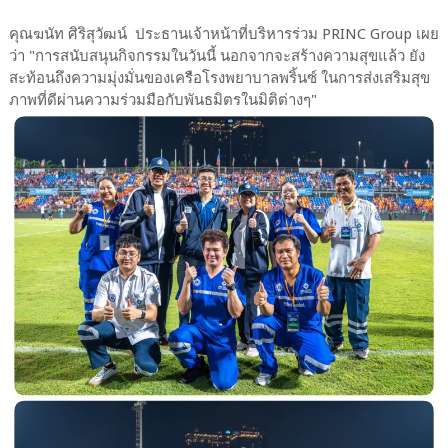
คุณฆนัท ศิริสุวัฒน์ ประธานเจ้าหน้าที่บริหารร่วม PRINC Group เผย
ว่า "การสนับสนุนกิจกรรมในวันนี้ นอกจากจะสร้างความสุขแล้ว ยัง
สะท้อนถึงความมุ่งมั่นของเครือโรงพยาบาลพริ้นซ์ ในการส่งเสริมสุข
ภาพที่ดีผ่านความร่วมมือกับพันธมิตรในมิติต่างๆ"