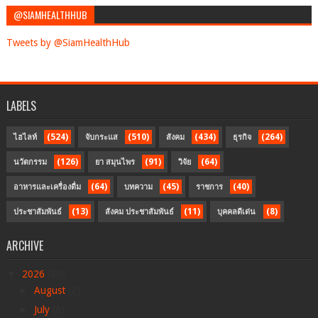
@SIAMHEALTHHUB
Tweets by @SiamHealthHub
LABELS
(524)
(510)
(434)
(264)
ไฮไลท์
จับกระแส
สังคม
ธุรกิจ
(126)
(91)
(64)
นวัตกรรม
ยา สมุนไพร
วิจัย
(64)
(45)
(40)
อาหารและเครื่องดื่ม
บทความ
ราชการ
(13)
(11)
(8)
ประชาสัมพันธ์
สังคม ประชาสัมพันธ์
บุคคลดีเด่น
ARCHIVE
▼
2026
(80)
►
August
(2)
►
July
(8)