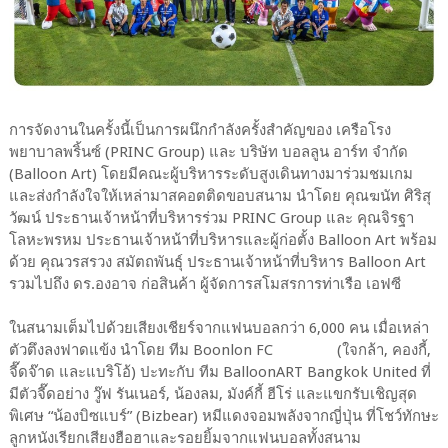
การจัดงานในครั้งนี้เป็นการผนึกกำลังครั้งสำคัญของ เครือโรง
พยาบาลพริ้นซ์ (PRINC Group) และ บริษัท บอลลูน อาร์ท จำกัด
(Balloon Art) โดยมีคณะผู้บริหารระดับสูงเดินทางมาร่วมชมเกม
และส่งกำลังใจให้เหล่ามาสคอตติดขอบสนาม นำโดย คุณฆนัท ศิริสุ
วัฒน์ ประธานเจ้าหน้าที่บริหารร่วม PRINC Group และ คุณจิรฐา
โลหะพรหม ประธานเจ้าหน้าที่บริหารและผู้ก่อตั้ง Balloon Art พร้อม
ด้วย คุณวรสรวง สมัตถพันธุ์ ประธานเจ้าหน้าที่บริหาร Balloon Art
รวมไปถึง ดร.องอาจ ก่อสินค้า ผู้จัดการสโมสรการท่าเรือ เอฟซี
ในสนามเต็มไปด้วยเสียงเชียร์จากแฟนบอลกว่า 6,000 คน เมื่อเหล่า
ตัวตึงลงฟาดแข้ง นำโดย ทีม Boonlon FC (ใจกล้า, คองกี้,
จี๊ดจ๊าด และแบริโอ้) ปะทะกับ ทีม BalloonART Bangkok United ที่
มีตัวจี๊ดอย่าง วู๊ฟ รันเนอร์, น้องลม, มังค์กี้ ฮีโร่ และแขกรับเชิญสุด
พิเศษ “น้องบิซแบร์” (Bizbear) หมีแดงจอมพลังจากญี่ปุ่น ที่โชว์ทักษะ
ลูกหนังเรียกเสียงฮือฮาและรอยยิ้มจากแฟนบอลทั้งสนาม