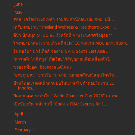
►
June
(15)
▼
May
(11)
สสส. เครือข่ายงดเหล้า ร่วมกับ สำนักอนามัย กทม. ผนึ...
เตรียมพบงาน "Thailand Wellness & Healthcare Expo" ...
ดีป้า ปักหมุด OTOD #3 จังหวัดที่ 4 “พระนครศรีอยุธยา”
โรงพยาบาลพระรามเก้า ผนึก INTCC ลงนาม MOU ยกระดับคว...
อินฟอร์มา มาร์เก็ตส์ จัดงาน CPHI South East Asia ...
“ความดันโลหิตสูง” ภัยเงียบไร้สัญญาณเตือนเสี่ยงหัวใ...
“เจอจุดที่ปอด” ต้องกังวลแค่ไหน?
"อภัยภูเบศร" ขานรับ รมว.สธ. ปลุกอัตลักษณ์สมุนไพรไท...
บ้านในอนาคตหน้าตาแบบไหน? พาไขคำตอบในงาน LG
Innofes...
ปิดฉากสุดประทับใจ! "World Character Cup 2026" แมตช...
เปิดรับสมัครแล้ววันนี้ “Chula x FDA: Express for I...
►
April
(12)
►
March
(19)
►
February
(7)