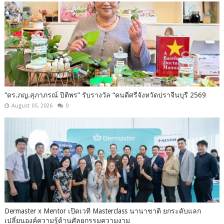
“ดร.ภญ.สุภาภรณ์ ปิติพร” รับรางวัล “คนดีศรีจังหวัดปราจีนบุรี 2569
August 05, 2026
0
Dermaster x Mentor เปิดเวที Masterclass นานาชาติ ยกระดับแลก
เปลี่ยนองค์ความรู้ด้านศัลยกรรมความงาม