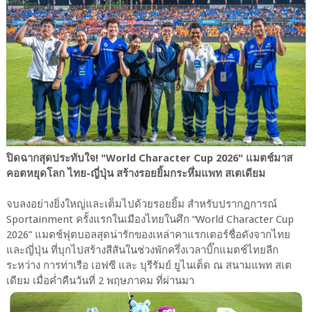
ปิดฉากสุดประทับใจ! "World Character Cup 2026" แมตช์มาส
คอตหยุดโลก ไทย-ญี่ปุ่น สร้างรอยยิ้มกระหึ่มแพท สเตเดียม
จบลงอย่างยิ่งใหญ่และเต็มไปด้วยรอยยิ้ม สำหรับปรากฏการณ์
Sportainment ครั้งแรกในเมืองไทยในศึก “World Character Cup
2026” แมตช์ฟุตบอลสุดน่ารักของเหล่าคาแรกเตอร์ชื่อดังจากไทย
และญี่ปุ่น ที่บุกไปสร้างสีสันในช่วงพักครึ่งเวลาบิ๊กแมตช์ไทยลีก
ระหว่าง การท่าเรือ เอฟซี และ บุรีรัมย์ ยูไนเต็ด ณ สนามแพท สเต
เดียม เมื่อค่ำคืนวันที่ 2 พฤษภาคม ที่ผ่านมา