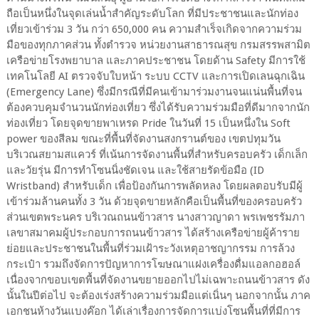
ถือเป็นหนึ่งในจุดเล่นน้ำสำคัญระดับโลก ที่มีประชาชนและนักท่อง
เที่ยวเข้าร่วม 3 วัน กว่า 650,000 คน ความสำเร็จเกิดจากความร่วม
มือของทุกภาคส่วน ทั้งตำรวจ หน่วยงานสาธารณสุข กรมสรรพสามิต
เครือข่ายโรงพยาบาล และภาคประชาชน โดยด้าน Safety มีการใช้
เทคโนโลยี AI ตรวจจับใบหน้า ระบบ CCTV และการเปิดเลนฉุกเฉิน
(Emergency Lane) ซึ่งมีกรณีที่มีคนเข้ามาร่วมงานจนแน่นพื้นที่จน
ต้องควบคุมจำนวนนักท่องเที่ยว ซึ่งได้รับความร่วมมือที่ดีมากจากนัก
ท่องเที่ยว โดยจุดขายพาเหรด Pride ในวันที่ 15 เป็นหนึ่งใน Soft
power ของสีลม ขณะที่พื้นที่จัดงานสงกรานต์ของ เขตปทุมวัน
บริเวณสยามสแควร์ ที่เน้นการจัดงานพื้นที่สำหรับครอบครัว เด็กเล็ก
และวัยรุ่น มีการทำโซนนิ่งชัดเจน และใช้สายรัดข้อมือ (ID
Wristband) สำหรับเด็ก เพื่อป้องกันการพลัดหลง โดยผลตอบรับมีผู้
เข้าร่วมล้านคนทั้ง 3 วัน ด้วยจุดขายหลักคือเป็นพื้นที่ของครอบครัว
ส่วนเขตพระนคร บริเวณถนนข้าวสาร นางสาวญาดา พรเพชรรัมภา
เลขาสมาคมผู้ประกอบการถนนข้าวสาร ได้สร้างเครือข่ายผู้ค้าราย
ย่อยและประชาชนในพื้นที่ร่วมเฝ้าระวังเหตุอาชญากรรม การล้วง
กระเป๋า รวมถึงจัดการปัญหาการโฆษณาแฝงเครื่องดื่มแอลกอฮอล์
เนื่องจากขอบเขตพื้นที่จัดงานขยายออกไปไม่เฉพาะถนนข้าวสาร ดัง
นั้นในปีต่อไป จะต้องเร่งสร้างความร่วมมือแต่เนิ่นๆ นอกจากนั้น ภาค
เอกชนห้างวันแบงค๊อก ได้เล่าเรื่องการจัดการแบ่งโซนพื้นที่ที่มีการ