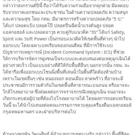
กล่าวว่าสงกรานต์ปีนี้ ถือว่าได้รับความร่วมมือจากทุกฝ่าย มีผลตอบ
รับจากภาคเอกชนและประชาชน ในด้านความปลอดภัย ความสนุก
และความมสุข โดย กทม. มีมาตรการสร้างความปลอดภัย “5 ป.”
ได้แก่ ปลอดแป้ง ปลอดโป๊ ปลอดปืนฉีดน้ำแรงดันสูง ปลอด
แอลกอฮอล์ และปลอดอาวุธ ควบคู่กับแนวคิด “3S” ได้แก่ Safety,
Spirit และ Soft Power เป็นกรอบแนวคิดให้เขตพื้นที่ต่างๆ นำไป
ออกแบบ โดยเฉพาะบทเรียนของถนนสีลม ที่มีการใช้ระบบ
บัญชาการเหตุการณ์ (Incident Command System : ICS) ที่ช่วย
ให้การบริหารจัดการฝูงชนเป็นระบบและตอบสนองต่อเหตุฉุกเฉินได้
อย่างรวดเร็ว เป็นแบบอย่างที่ดีให้กับพื้นที่อื่นๆ นอกจากนั้น กทม. จะ
ได้หารือเพื่อออกแบบโซนนิ่งพื้นที่เล่นน้ำในพื้นที่ใดต้องห้ามบ้าง
เพราะในเขตอื่นๆ เช่น หนองจอก ดอนเมือง ลาดพร้าว ที่อาจจะมี
ประชาชนมีการรวมตัวกันในเขตพื้นที่สาธารณะบนถนน หรืออาจจะ
ใกล้โรงพยาบาล ซึ่งส่งผลต่อการจราจรกรณีเหตุฉุกเฉิน จนอาจจะ
เกิดกระทบต่อผู้ป่วยที่ต้องไปโรงพยาบาลได้ โดยผลการถอดบทเรียน
วันนี้ จะได้นำไปเสนอต่อคณะกรรมการควบคุมเครื่องดื่มแอลกอฮอล์
กรุงเทพมหานคร และฝ่ายบริหารต่อไป
ด้านนางพรพัน วัฒนสินธุ์ ผู้อำนวยการเขตบางรัก กล่าวว่า พื้นที่สีลม