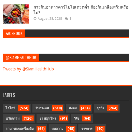
การกินอาหารคาร์โบไฮเดรตต่ำ ต้องกินเกลือเสริมหรือ
ไม่?
August 28, 2025
1
FACEBOOK
@SIAMHEALTHHUB
Tweets by @SiamHealthHub
LABELS
(524)
(510)
(434)
(264)
ไฮไลท์
จับกระแส
สังคม
ธุรกิจ
(126)
(91)
(64)
นวัตกรรม
ยา สมุนไพร
วิจัย
(64)
(45)
(40)
อาหารและเครื่องดื่ม
บทความ
ราชการ