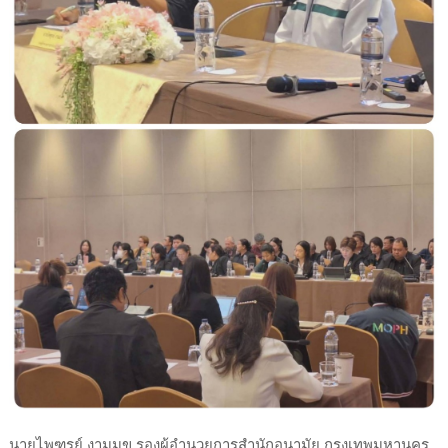
นายไพฑูรย์ งามมุข รองผู้อำนวยการสำนักอนามัย กรุงเทพมหานคร