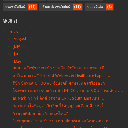
(13)
(11)
(8)
ประชาสัมพันธ์
สังคม ประชาสัมพันธ์
บุคคลดีเด่น
ARCHIVE
▼
2026
(80)
►
August
(2)
►
July
(8)
►
June
(15)
▼
May
(11)
สสส. เครือข่ายงดเหล้า ร่วมกับ สำนักอนามัย กทม. ผนึ...
เตรียมพบงาน "Thailand Wellness & Healthcare Expo" ...
ดีป้า ปักหมุด OTOD #3 จังหวัดที่ 4 “พระนครศรีอยุธยา”
โรงพยาบาลพระรามเก้า ผนึก INTCC ลงนาม MOU ยกระดับคว...
อินฟอร์มา มาร์เก็ตส์ จัดงาน CPHI South East Asia ...
“ความดันโลหิตสูง” ภัยเงียบไร้สัญญาณเตือนเสี่ยงหัวใ...
“เจอจุดที่ปอด” ต้องกังวลแค่ไหน?
"อภัยภูเบศร" ขานรับ รมว.สธ. ปลุกอัตลักษณ์สมุนไพรไท...