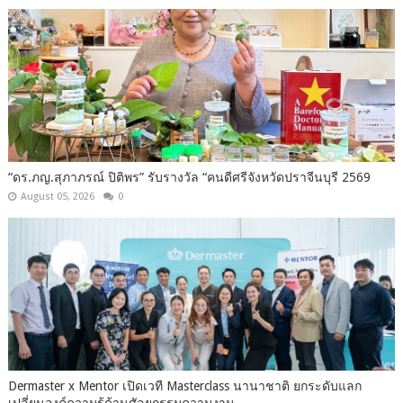
“ดร.ภญ.สุภาภรณ์ ปิติพร” รับรางวัล “คนดีศรีจังหวัดปราจีนบุรี 2569
August 05, 2026
0
Dermaster x Mentor เปิดเวที Masterclass นานาชาติ ยกระดับแลก