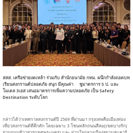
สสส. เครือข่ายงดเหล้า ร่วมกับ สำนักอนามัย กทม. ผนึกกำลังถอดบท
เรียนสงกรานต์ปลอดภัย สนุก มีคุณค่า ชูมาตรการ 5 ป. และ
โมเดล 3เอส เสนอมาตรการเพิ่มความปลอดภัย เป็น Safety
Destination ระดับโลก
กล่าวได้ว่าเทศกาลสงกรานต์ปี 2569 ที่ผ่านมา กรุงเทพคือเมืองท่อง
เที่ยวสงกรานต์ที่คึกคัก โดยเฉพาะ 3 โซนหลักถนนสีลม(เขตบางรัก)
ย่านถนนข้าวสาร(เขตพระนคร) และ ย่านใจกลางเมืองสยามสแควร์