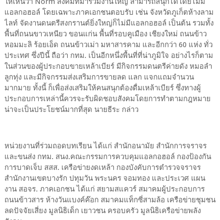
ให้เห็นว่า Norm สังคมที่มาร่วมงานใหญ่ สามารถสนุกได้โดยไม่มี
แอลกอฮอล์ โดยเฉพาะภาคเอกชนตอบรับ เช่น จังหวัดภูเก็ตห้างลาม
ไลท์ จัดงานดนตรีสงกรานต์ยิ่งใหญ่ก็ไม่มีแอลกอฮอล์ เป็นต้น รวมทั้ง
พื้นที่ถนนขาวเหนียว ขอนแก่น พื้นที่รอบคูเมือง เชียงใหม่ ถนนข้าว
หอมมะลิ ร้อยเอ็ด ถนนข้าวเม่า มหาสารคาม และอีกกว่า 60 แห่ง ทั่ว
ประเทศ ซึ่งปีนี้ ถือว่า กทม. เป็นอีกหนึ่งพื้นที่ที่น่าภูมิใจ อย่างไรก็ตาม
ในส่วนของผู้ประกอบขายเหล้าเบียร์ มีกิจกรรมดนตรีค่ายดัง หมอลำ
ลูกทุ่ง และมีกิจกรรมส่งเสริมการขายลด แลก แจกแถมจำนวน
มากมาย ทั้งนี้ ก็เพื่อส่งเสริมให้คนสนุกต้องดื่มเหล้าเบียร์ ซึ่งทางผู้
ประกอบการเหล่านี้ควรจะรับผิดชอบสังคมโดยการทำตามกฎหมาย
น่าจะเป็นประโยชน์มากที่สุด นายธีระ กล่าว
หน่วยงานที่ร่วมถอดบทเรียน ได้แก่ สำนักอนามัย สำนักการจราจร
และขนส่ง กทม. สนง.คณะกรรมการควบคุมแอลกอฮอล์ กองป้องกัน
การบาดเจ็บ สสส. เครือข่ายงดเหล้า กองบังคับการตำรวจจราจร
สำนักงานเขตบางรัก ปทุมวัน พระนคร จอมทอง และประเวศ แผน
งาน สอจร. ภาคเอกชน ได้แก่ สยามสแควร์ สมาคมผู้ประกอบการ
ถนนข้าวสาร ห้างวันแบงค์ค๊อก สมาคมแท็กซี่สามล้อ เครือข่ายชุมชน
ลดปัจจัยเสี่ยง มูลนิธิเด็ก เยาวชน ครอบครัว มูลนิธิเครือข่ายพลัง