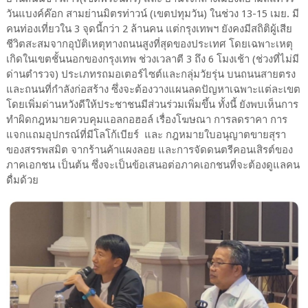
วันแบงค์ค๊อก สามย่านมิตรท่าวน์ (เขตปทุมวัน) ในช่วง 13-15 เมย. มี
คนท่องเที่ยวใน 3 จุดนี้กว่า 2 ล้านคน แต่กรุงเทพฯ ยังคงมีสถิติผู้เสีย
ชีวิตสะสมจากอุบัติเหตุทางถนนสูงที่สุดของประเทศ โดยเฉพาะเหตุ
เกิดในเขตชั้นนอกของกรุงเทพ ช่วงเวลาตี 3 ถึง 6 โมงเช้า (ช่วงที่ไม่มี
ด่านตำรวจ) ประเภทรถมอเตอร์ไซต์และกลุ่มวัยรุ่น บนถนนสายตรง
และถนนที่กำลังก่อสร้าง ซึ่งจะต้องวางแผนลดปัญหาเฉพาะแต่ละเขต
โดยเพิ่มด่านหวังดีให้ประชาชนมีส่วนร่วมเพิ่มขึ้น ทั้งนี้ ยังพบเห็นการ
ทำผิดกฎหมายควบคุมแอลกอฮอล์ เรื่องโฆษณา การลดราคา การ
แจกแถมอุปกรณ์ที่มีโลโก้เบียร์ และ กฎหมายใบอนุญาตขายสุรา
ของสรรพสมิต จากร้านค้าแผงลอย และการจัดดนตรีคอนเสิรต์ของ
ภาคเอกชน เป็นต้น ซึ่งจะเป็นข้อเสนอต่อภาคเอกชนที่จะต้องดูแลคน
ดื่มด้วย