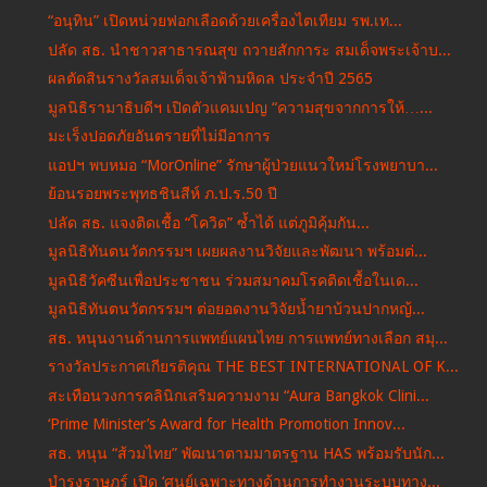
“อนุทิน” เปิดหน่วยฟอกเลือดด้วยเครื่องไตเทียม รพ.เท...
ปลัด สธ. นำชาวสาธารณสุข ถวายสักการะ สมเด็จพระเจ้าบ...
ผลตัดสินรางวัลสมเด็จเจ้าฟ้ามหิดล ประจำปี 2565
มูลนิธิรามาธิบดีฯ เปิดตัวแคมเปญ “ความสุขจากการให้…...
มะเร็งปอดภัยอันตรายที่ไม่มีอาการ
แอปฯ พบหมอ “MorOnline” รักษาผู้ป่วยแนวใหม่โรงพยาบา...
ย้อนรอยพระพุทธชินสีห์ ภ.ป.ร.50 ปี
ปลัด สธ. แจงติดเชื้อ “โควิด” ซ้ำได้ แต่ภูมิคุ้มกัน...
มูลนิธิทันตนวัตกรรมฯ เผยผลงานวิจัยและพัฒนา พร้อมต่...
มูลนิธิวัคซีนเพื่อประชาชน ร่วมสมาคมโรคติดเชื้อในเด...
มูลนิธิทันตนวัตกรรมฯ ต่อยอดงานวิจัยน้ำยาบ้วนปากหญ้...
สธ. หนุนงานด้านการแพทย์แผนไทย การแพทย์ทางเลือก สมุ...
รางวัลประกาศเกียรติคุณ THE BEST INTERNATIONAL OF K...
สะเทือนวงการคลินิกเสริมความงาม “Aura Bangkok Clini...
‘Prime Minister’s Award for Health Promotion Innov...
สธ. หนุน “ส้วมไทย” พัฒนาตามมาตรฐาน HAS พร้อมรับนัก...
บำรุงราษฎร์ เปิด ‘ศูนย์เฉพาะทางด้านการทำงานระบบทาง...