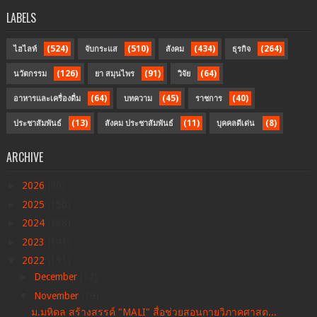
LABELS
(524)
(510)
(434)
(264)
ไฮไลท์
จับกระแส
สังคม
ธุรกิจ
(126)
(91)
(64)
นวัตกรรม
ยา สมุนไพร
วิจัย
(64)
(45)
(40)
อาหารและเครื่องดื่ม
บทความ
ราชการ
(13)
(11)
(8)
ประชาสัมพันธ์
สังคม ประชาสัมพันธ์
บุคคลดีเด่น
ARCHIVE
►
2026
(80)
►
2025
(150)
►
2024
(138)
►
2023
(141)
▼
2022
(131)
►
December
(12)
▼
November
(19)
ม.มหิดล สร้างสรรค์ "MALI" สื่อช่วยสอนกายวิภาคศาสต...