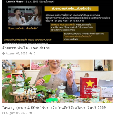
ด้วยความห่วงไต - LowSaltThai
August 07, 2026
0
“ดร.ภญ.สุภาภรณ์ ปิติพร” รับรางวัล “คนดีศรีจังหวัดปราจีนบุรี 2569
August 05, 2026
0