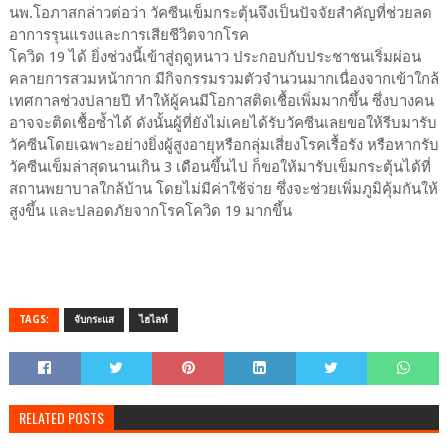
นพ.โอภาสกล่าวต่อว่า วัคซีนเข็มกระตุ้นจึงเป็นปัจจัยสำคัญที่ช่วยลด
อาการรุนแรงและการเสียชีวิตจากโรค
โควิด 19 ได้ ยิ่งช่วงนี้เข้าสู่ฤดูหนาว ประกอบกับประชาชนเริ่มผ่อน
คลายการสวมหน้ากาก มีกิจกรรมรวมตัวจำนวนมากเนื่องจากเข้าใกล้
เทศกาลช่วงปลายปี ทำให้ผู้คนมีโอกาสติดเชื้อเพิ่มมากขึ้น ซึ่งบางคน
อาจจะติดเชื้อซ้ำได้ ดังนั้นผู้ที่ยังไม่เคยได้รับวัคซีนเลยขอให้รีบมารับ
วัคซีนโดยเฉพาะอย่างยิ่งผู้สูงอายุหรือกลุ่มเสี่ยงโรคเรื้อรัง หรือหากรับ
วัคซีนเข็มล่าสุดนานเกิน 3 เดือนขึ้นไป ก็ขอให้มารับเข็มกระตุ้นได้ที่
สถานพยาบาลใกล้บ้าน โดยไม่มีค่าใช้จ่าย ซึ่งจะช่วยเพิ่มภูมิคุ้มกันให้
สูงขึ้น และปลอดภัยจากโรคโควิด 19 มากขึ้น
TAGS:
จับกระแส
ไฮไลท์
RELATED POSTS