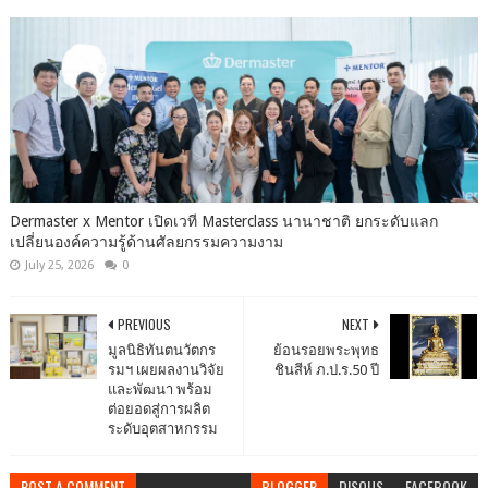
Dermaster x Mentor เปิดเวที Masterclass นานาชาติ ยกระดับแลก
เปลี่ยนองค์ความรู้ด้านศัลยกรรมความงาม
July 25, 2026
0
PREVIOUS
NEXT
มูลนิธิทันตนวัตกร
ย้อนรอยพระพุทธ
รมฯ เผยผลงานวิจัย
ชินสีห์ ภ.ป.ร.50 ปี
และพัฒนา พร้อม
ต่อยอดสู่การผลิต
ระดับอุตสาหกรรม
POST A COMMENT
BLOGGER
DISQUS
FACEBOOK