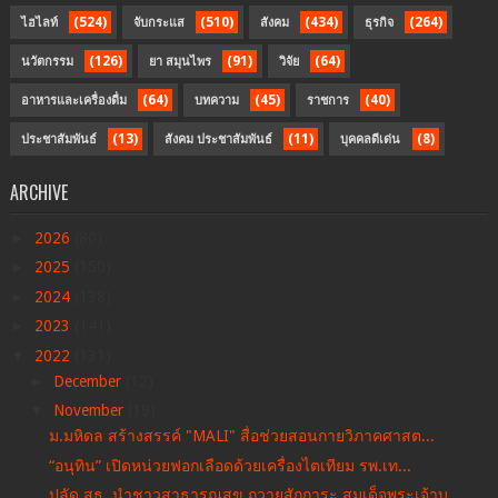
(524)
(510)
(434)
(264)
ไฮไลท์
จับกระแส
สังคม
ธุรกิจ
(126)
(91)
(64)
นวัตกรรม
ยา สมุนไพร
วิจัย
(64)
(45)
(40)
อาหารและเครื่องดื่ม
บทความ
ราชการ
(13)
(11)
(8)
ประชาสัมพันธ์
สังคม ประชาสัมพันธ์
บุคคลดีเด่น
ARCHIVE
►
2026
(80)
►
2025
(150)
►
2024
(138)
►
2023
(141)
▼
2022
(131)
►
December
(12)
▼
November
(19)
ม.มหิดล สร้างสรรค์ "MALI" สื่อช่วยสอนกายวิภาคศาสต...
“อนุทิน” เปิดหน่วยฟอกเลือดด้วยเครื่องไตเทียม รพ.เท...
ปลัด สธ. นำชาวสาธารณสุข ถวายสักการะ สมเด็จพระเจ้าบ...