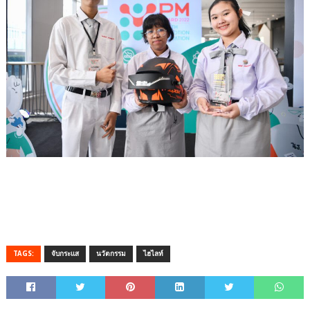
TAGS:
จับกระแส
นวัตกรรม
ไฮไลท์