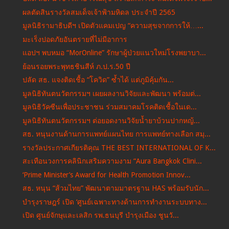
ผลตัดสินรางวัลสมเด็จเจ้าฟ้ามหิดล ประจำปี 2565
มูลนิธิรามาธิบดีฯ เปิดตัวแคมเปญ “ความสุขจากการให้…...
มะเร็งปอดภัยอันตรายที่ไม่มีอาการ
แอปฯ พบหมอ “MorOnline” รักษาผู้ป่วยแนวใหม่โรงพยาบา...
ย้อนรอยพระพุทธชินสีห์ ภ.ป.ร.50 ปี
ปลัด สธ. แจงติดเชื้อ “โควิด” ซ้ำได้ แต่ภูมิคุ้มกัน...
มูลนิธิทันตนวัตกรรมฯ เผยผลงานวิจัยและพัฒนา พร้อมต่...
มูลนิธิวัคซีนเพื่อประชาชน ร่วมสมาคมโรคติดเชื้อในเด...
มูลนิธิทันตนวัตกรรมฯ ต่อยอดงานวิจัยน้ำยาบ้วนปากหญ้...
สธ. หนุนงานด้านการแพทย์แผนไทย การแพทย์ทางเลือก สมุ...
รางวัลประกาศเกียรติคุณ THE BEST INTERNATIONAL OF K...
สะเทือนวงการคลินิกเสริมความงาม “Aura Bangkok Clini...
‘Prime Minister’s Award for Health Promotion Innov...
สธ. หนุน “ส้วมไทย” พัฒนาตามมาตรฐาน HAS พร้อมรับนัก...
บำรุงราษฎร์ เปิด ‘ศูนย์เฉพาะทางด้านการทำงานระบบทาง...
เปิด ศูนย์จักษุและเลสิก รพ.ธนบุรี บำรุงเมือง ชูนวั...