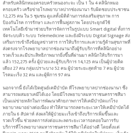
สำหรับคลินิกหมอครอบครัวหนองกะจะ เป็น 1 ใน 4 คลินิกหมอ
ครอบครัว เครือข่ายโรงพยาบาลปากช่องนานา รับผิดชอบประชาชน
12,275 คน ใน 5 ชุมชน ดูแลทั้งมิติด้านการส่งเสริมสุขภาพ การ
ป้องกันโรค การรักษา และการฟื้นฟูสภาพ โดยประยุกต์ใช้
เทคโนโลยีเข้ามาช่วยบริหารจัดการในรูปแบบ Smart digital ทั้งการ
จัดระบบคิว ระบบ Telemedicine และยังมีระบบ Digital Signage ส่ง
เสริมการเข้าถึงข้อมูลข่าวสาร การให้บริการและความรู้ด้านสุขภาพที่
ส่งตรงจากโรงพยาบาลปากช่องนานาถึงผู้รับบริการที่คลินิกอย่าง
รวดเร็วและมีประสิทธิภาพมากยิ่งขึ้นที่ผ่านมา คลินิกให้บริการมา
แล้ว 152,275 ครั้ง ผู้ป่วยและผู้รับบริการ 14,125 คน เป็นผู้ป่วยติด
เตียง 27 คน กลุ่มเปราะบาง 52 คน ผู้ป่วยระยะสุดท้าย 7 คน ผู้ป่วย
โรคมะเร็ง 32 คน และผู้พิการ 97 คน
นอกจากนี้ ยังได้เปิดศูนย์เคมีบำบัด ที่โรงพยาบาลปากช่องนานา ซึ่ง
สามารถผสมยาเคมีได้เอง โดยมีโรงพยาบาลมหาราชนครราชสีมา
เป็นแม่ข่ายหลักในการพัฒนาศักยภาพการให้เคมีบำบัดแก่โรง
พยาบาลมาอย่างต่อเนื่อง ทำให้สามารถลดระยะเวลาให้เคมีบำบัดได้
ภายใน 6 สัปดาห์ ส่งผลให้ผู้ป่วยมะเร็งเข้าถึงบริการเพิ่มขึ้นและ
รวดเร็วขึ้น ช่วยลดการส่งต่อและลดระยะเวลารอคอยในการรับ
บริการที่โรงพยาบาลมหาราชนครราชสีมาได้อย่างดี โดยตั้งแต่