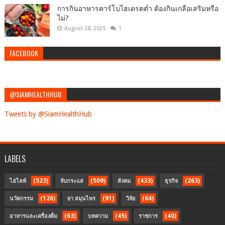
การกินอาหารคาร์โบไฮเดรตต่ำ ต้องกินเกลือเสริมหรือ
ไม่?
August 28, 2025
1
FACEBOOK
@SIAMHEALTHHUB
Tweets by @SiamHealthHub
LABELS
(523)
(509)
(433)
(263)
ไฮไลท์
จับกระแส
สังคม
ธุรกิจ
(126)
(91)
(64)
นวัตกรรม
ยา สมุนไพร
วิจัย
(63)
(45)
(40)
อาหารและเครื่องดื่ม
บทความ
ราชการ