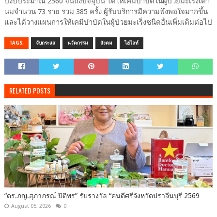
ปีงบประมาณ 2560 จนถึงปัจจุบัน ได้ให้เคมีบำบัดในผู้ป่วยมะเร็งเต้า
นมจำนวน 73 ราย รวม 385 ครั้ง ผู้รับบริการมีความพึงพอใจมากขึ้น
และได้วางแผนการให้เคมีบำบัดในผู้ป่วยมะเร็งชนิดอื่นเพิ่มเติมต่อไป
TAGS:
จับกระแส
นวัตกรรม
สังคม
ไฮไลท์
RELATED POSTS
“ดร.ภญ.สุภาภรณ์ ปิติพร” รับรางวัล “คนดีศรีจังหวัดปราจีนบุรี 2569
August 05, 2026
0