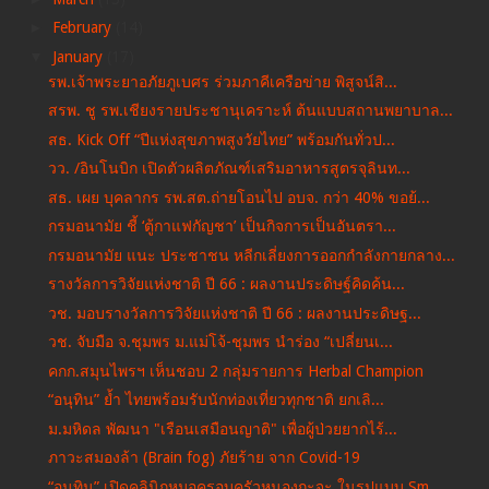
►
February
(14)
▼
January
(17)
รพ.เจ้าพระยาอภัยภูเบศร ร่วมภาคีเครือข่าย พิสูจน์สิ...
สรพ. ชู รพ.เชียงรายประชานุเคราะห์ ต้นแบบสถานพยาบาล...
สธ. Kick Off “ปีแห่งสุขภาพสูงวัยไทย” พร้อมกันทั่วป...
วว. /อินโนบิก เปิดตัวผลิตภัณฑ์เสริมอาหารสูตรจุลินท...
สธ. เผย บุคลากร รพ.สต.ถ่ายโอนไป อบจ. กว่า 40% ขอย้...
กรมอนามัย ชี้ ‘ตู้กาแฟกัญชา’ เป็นกิจการเป็นอันตรา...
กรมอนามัย แนะ ประชาชน หลีกเลี่ยงการออกกำลังกายกลาง...
รางวัลการวิจัยแห่งชาติ ปี 66 : ผลงานประดิษฐ์คิดค้น...
วช. มอบรางวัลการวิจัยแห่งชาติ ปี 66 : ผลงานประดิษฐ...
วช. จับมือ จ.ชุมพร ม.แม่โจ้-ชุมพร นำร่อง “เปลี่ยนเ...
คกก.สมุนไพรฯ เห็นชอบ 2 กลุ่มรายการ Herbal Champion
“อนุทิน” ย้ำ ไทยพร้อมรับนักท่องเที่ยวทุกชาติ ยกเลิ...
ม.มหิดล พัฒนา "เรือนเสมือนญาติ" เพื่อผู้ป่วยยากไร้...
ภาวะสมองล้า (Brain fog) ภัยร้าย จาก Covid-19
“อนุทิน” เปิดคลินิกหมอครอบครัวหนองกะจะ ในรูปแบบ Sm...