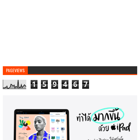
PAGEVIEWS
1
5
9
4
6
7