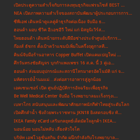
เปิดประตูความสำเร็จกับการลงทุนธุรกิจแฟรนไชส์ BEST ...
NEA เปิดภาพความสำเร็จของสถาบันพัฒนาผู้ประกอบการการ...
ซีพีเอฟ เดินหน้าดูแลคู่ค้าธุรกิจต่อเนื่อง จับมือ ธ...
ฮอนด้า มอบ ซีวิค อี:เอชอีวี ใหม่ แก่ มิสยูนิเวิร์ส...
ไทยฮอนด้า เดินหน้ายกระดับฝีมือช่างประจำศูนย์บริการ...
ก๊องส์ ธัชกร ตั้งเป้าคว้าแชมป์เพิ่มในครึ่งฤดูกาลที...
คินน์จับมือร้านอาหาร Copper Buffet เปิดแคมเปญใหม่ ...
ศึกวันทรงชัยสัญจร บุกกำแพงเพชร 16 ส.ค. นี้ 3 คู่เอ...
ฮอนด้า ส่งมอบอุปกรณ์และสถานีโทรมาตรอัตโนมัติ แก่ จ...
มหัศจรรย์น้ำนมแม่…ส่งต่อสารอาหารสู่ลูกน้อย
เอคเซนเชอร์ เปิด ศูนย์ปฏิบัติการอัจฉริยะเพื่อธุรกิจ
Be Well Medical Center จับมือ โรงพยาบาลมะเร็งกรุงเ...
เบทาโกร สนับสนุนและพัฒนาศักยภาพนักกีฬาไทยสู่ระดับโลก
เปิดศึกลำน้ำ ชิงถ้วยพระราชทาน JKN18 ยิงสดรอบชิง ทั...
IKEA Family eCard เสริมกลยุทธ์เด็ดมัดใจลูกค้า IKEA...
นอนน้อย นอนไม่หลับ เสี่ยงหัวใจโต
บริษัท เอฟโวลูชั่นสกิน จำกัด ผนึกกำลังกับโรงพยาบาล...