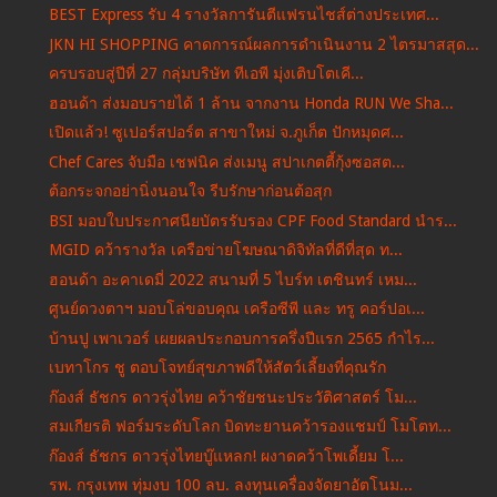
BEST Express รับ 4 รางวัลการันตีแฟรนไชส์ต่างประเทศ...
JKN HI SHOPPING คาดการณ์ผลการดำเนินงาน 2 ไตรมาสสุด...
ครบรอบสู่ปีที่ 27 กลุ่มบริษัท ทีเอพี มุ่งเติบโตเคี...
ฮอนด้า ส่งมอบรายได้ 1 ล้าน จากงาน Honda RUN We Sha...
เปิดแล้ว! ซูเปอร์สปอร์ต สาขาใหม่ จ.ภูเก็ต ปักหมุดศ...
Chef Cares จับมือ เชฟนิค ส่งเมนู สปาเกตตี้กุ้งซอสต...
ต้อกระจกอย่านิ่งนอนใจ รีบรักษาก่อนต้อสุก
BSI มอบใบประกาศนียบัตรรับรอง CPF Food Standard นำร...
MGID คว้ารางวัล เครือข่ายโฆษณาดิจิทัลที่ดีที่สุด ท...
ฮอนด้า อะคาเดมี่ 2022 สนามที่ 5 ไบร์ท เตชินทร์ เหม...
ศูนย์ดวงตาฯ มอบโล่ขอบคุณ เครือซีพี และ ทรู คอร์ปอเ...
บ้านปู เพาเวอร์ เผยผลประกอบการครึ่งปีแรก 2565 กำไร...
เบทาโกร ชู ตอบโจทย์สุขภาพดีให้สัตว์เลี้ยงที่คุณรัก
ก๊องส์ ธัชกร ดาวรุ่งไทย คว้าชัยชนะประวัติศาสตร์ โม...
สมเกียรติ ฟอร์มระดับโลก บิดทะยานคว้ารองแชมป์ โมโตท...
ก๊องส์ ธัชกร ดาวรุ่งไทยบู๊แหลก! ผงาดคว้าโพเดี้ยม โ...
รพ. กรุงเทพ ทุ่มงบ 100 ลบ. ลงทุนเครื่องจัดยาอัตโนม...