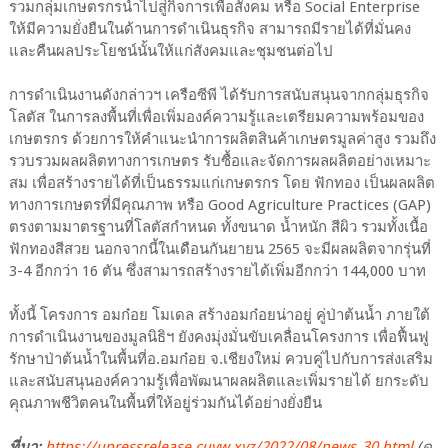
รวมกลุ่มเกษตรกรนำไปสู่กิจการเพื่อสังคม หรือ Social Enterprise
ให้มีความยั่งยืนในด้านการดำเนินธุรกิจ สามารถมีรายได้ที่มั่นคง
และคืนผลประโยชน์นั้นให้แก่สังคมและชุมชนต่อไป
การดำเนินงานดังกล่าวฯ เครือซีพี ได้รับการสนับสนุนจากกลุ่มธุรกิจ
โลตัส ในการลงพื้นที่เพื่อเพิ่มองค์ความรู้และเตรียมความพร้อมของ
เกษตรกร ด้วยการให้คำแนะนำการผลิตสินค้าเกษตรมูลค่าสูง รวมถึง
รวบรวมผลผลิตทางการเกษตร รับซื้อและจัดการผลผลิตอย่างเหมาะ
สม เพื่อสร้างรายได้ที่เป็นธรรมแก่เกษตรกร โดย ฟักทอง เป็นผลผลิต
ทางการเกษตรที่มีคุณภาพ หรือ Good Agriculture Practices (GAP)
ตรงตามมาตรฐานที่โลตัสกำหนด ทั้งขนาด น้ำหนัก สีผิว รวมทั้งเนื้อ
ฟักทองสีสวย นอกจากนี้ในเดือนกันยายน 2565 จะมีผลผลิตจากรุ่นที่
3-4 อีกกว่า 16 ตัน ซึ่งสามารถสร้างรายได้เพิ่มอีกกว่า 144,000 บาท
ทั้งนี้ โครงการ อมก๋อย โมเดล สร้างอมก๋อยน่าอยู่ คู่ป่าต้นน้ำ ภายใต้
การดำเนินงานของมูลนิธิฯ ยังคงมุ่งมั่นขับเคลื่อนโครงการ เพื่อฟื้นฟู
รักษาป่าต้นน้ำในพื้นที่อ.อมก๋อย จ.เชียงใหม่ ควบคู่ไปกับการส่งเสริม
และสนับสนุนองค์ความรู้เพื่อพัฒนาผลผลิตและเพิ่มรายได้ ยกระดับ
คุณภาพชีวิตคนในพื้นที่ให้อยู่ร่วมกันได้อย่างยั่งยืน
ที่มา:
https://upressrelease.cuvw.xyz/2022/08/news_30.html
(ดู