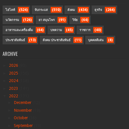
(524)
(510)
(434)
(264)
ไฮไลท์
จับกระแส
สังคม
ธุรกิจ
(126)
(91)
(64)
นวัตกรรม
ยา สมุนไพร
วิจัย
(64)
(45)
(40)
อาหารและเครื่องดื่ม
บทความ
ราชการ
(13)
(11)
(8)
ประชาสัมพันธ์
สังคม ประชาสัมพันธ์
บุคคลดีเด่น
ARCHIVE
►
2026
(80)
►
2025
(150)
►
2024
(138)
►
2023
(141)
▼
2022
(131)
►
December
(12)
►
November
(19)
►
October
(16)
►
September
(19)