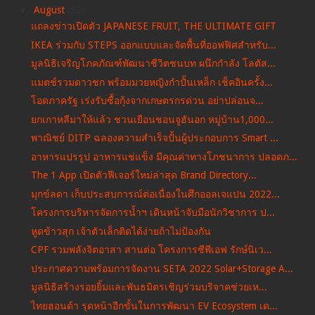
▼
August
(52)
แถลงข่าวเปิดตัว JAPANESE FRUIT, THE ULTIMATE GIFT
IKEA ร่วมกับ STEPS ออกแบบและจัดพื้นที่ออฟฟิศสำหรับ...
มูลนิธิเจริญโภคภัณฑ์พัฒนาชีวิตชนบท ผนึกกำลัง โลตัส...
แมตช์รวมดาวชก พร้อมมวยหญิงกำปั้นเหล็ก เช็คอินครั้ง...
โอดภาครัฐ เร่งรับซื้อกุ้งจากเกษตรกรด่วน อย่าปล่อนจ...
ยกเกาหลีมาให้แล้ว ชวนเยือนชอนจูฮันอก หมู่บ้าน1,000...
พาณิชย์ DITP ฉลองความสำเร็จปั้นผู้ประกอบการ Smart ...
อาหารแปรรูป อาหารแช่แข็ง มีคุณค่าทางโภชนาการ ปลอดภ...
The 1 App เปิดตัวฟีเจอร์ใหม่ล่าสุด Brand Directory...
มุกข์ลดา เก็บประสบการณ์ต่อเนื่องในศึกออลเจแปน 2022...
โครงการบริหารจัดการน้ำฯ เดินหน้าจับมือนักวิชาการ ป...
หูดข้าวสุก เจ้าตัวเล็กติดได้ง่ายถ้าไม่ป้องกัน
CPF รวมพลังจิตอาสา สานต่อ โครงการซีพีเอฟ รักษ์นิเว...
ประกาศความพร้อมการจัดงาน SETA 2022 Solar+Storage A...
มูลนิธิสร้างรอยยิ้มและพันธมิตรเชิญร่วมบริจาคช่วยเห...
ไทยฮอนด้า รุดหน้าอีกขั้นในการพัฒนา EV Ecosystem เด...