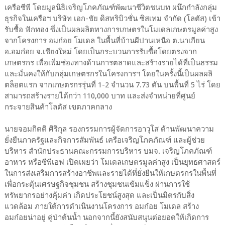
เครือซีพี โดยมูลนิธิเจริญโภคภัณฑ์พัฒนาชีวิตชนบท ผนึกกำลังกลุ่ม
ธุรกิจในเครือฯ บริษัท เอก-ชัย ดิสทริบิวชั่น ซิสเทม จำกัด (โลตัส) เข้า
รับซื้อ ฟักทอง ซึ่งเป็นผลผลิตทางการเกษตรในโมเดลเกษตรมูลค่าสูง
จากโครงการ อมก๋อย โมเดล ในพื้นที่บ้านผีปานเหนือ ต.นาเกียน
อ.อมก๋อย จ.เชียงใหม่ โดยเป็นกระบวนการรับซื้อโดยตรงจาก
เกษตรกร เพื่อเพิ่มช่องทางด้านการตลาดและสร้างรายได้ที่เป็นธรรม
และมั่นคงให้กับกลุ่มเกษตรกรในโครงการฯ โดยในครั้งนี้เป็นผลผลิ
ตล็อตแรก จากเกษตรกรรุ่นที่ 1-2 จำนวน 7.73 ตัน บนพื้นที่ 5 ไร่ โดย
สามารถสร้างรายได้กว่า 110,000 บาท และส่งจำหน่ายที่ศูนย์
กระจายสินค้าโลตัส เขตภาคกลาง
นายจอมกิตติ ศิริกุล รองกรรมการผู้จัดการอาวุโส ด้านพัฒนาความ
ยั่งยืนภาครัฐและกิจการสัมพันธ์ เครือเจริญโภคภัณฑ์ และผู้ช่วย
บริหาร สำนักประธานคณะกรรมการบริหาร บมจ. เจริญโภคภัณฑ์
อาหาร หรือซีพีเอฟ เปิดเผยว่า โมเดลเกษตรมูลค่าสูง เป็นยุทธศาสตร์
ในการส่งเสริมการสร้างอาชีพและรายได้ที่ยั่งยืนให้เกษตรกรในพื้นที่
เพื่อกระตุ้นเศรษฐกิจชุมชน สร้างชุมชนเข้มแข็ง ผ่านการใช้
ทรัพยากรอย่างคุ้มค่า เกิดประโยชน์สูงสุด และเป็นมิตรกับสิ่ง
แวดล้อม ภายใต้การดำเนินงานโครงการ อมก๋อย โมเดล สร้าง
อมก๋อยน่าอยู่ คู่ป่าต้นน้ำ นอกจากนี้ยังสนับสนุนต่อยอดให้เกิดการ