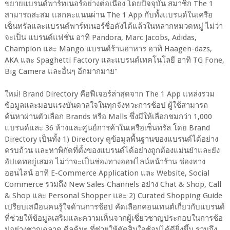
ขยายแบรนด์พาร์ทเนอร์อย่างต่อเนื่อง โดยปัจจุบัน สมาชิก The 1
สามารถสะสม แลกคะแนนผ่าน The 1 App กับทั้งแบรนด์ในเครือ
เซ็นทรัลและแบรนด์พาร์ทเนอร์ชื่อดังได้แล้วในหลากหมวดหมู่ ไม่ว่า
จะเป็น แบรนด์แฟชั่น อาทิ Pandora, Marc Jacobs, Adidas,
Champion และ Mango แบรนด์ร้านอาหาร อาทิ Haagen-dazs,
AKA และ Spaghetti Factory และแบรนด์เทคโนโลยี อาทิ TG Fone,
Big Camera และอื่นๆ อีกมากมาย"
ใหม่! Brand Directory คือฟีเจอร์ล่าสุดจาก The 1 App แหล่งรวม
ข้อมูลและมอบแรงบันดาลใจในทุกจังหวะการช้อป ผู้ใช้สามารถ
ค้นหาผ่านตัวเลือก Brands หรือ Malls ซึ่งมีให้เลือกชมกว่า 1,000
แบรนด์และ 36 ห้างและศูนย์การค้าในเครือเซ็นทรัล โดย Brand
Directory เป็นทั้ง 1) Directory ดูข้อมูลพื้นฐานของแบรนด์ได้อย่าง
ครบถ้วน และหาพิกัดที่ตั้งของแบรนด์ได้อย่างถูกต้องแม่นยำและยัง
อัปเดทอยู่เสมอ ไม่ว่าจะเป็นช่องทางออฟไลน์หน้าร้าน ช่องทาง
ออนไลน์ อาทิ E-Commerce Application และ Website, Social
Commerce รวมถึง New Sales Channels อย่าง Chat & Shop, Call
& Shop และ Personal Shopper และ 2) Curated Shopping Guide
เปรียบเสมือนคนรู้ใจด้านการช้อป คัดเลือกคอนเทนต์เกี่ยวกับแบรนด์
ที่ช่วยให้ข้อมูลเสริมและความเห็นจากผู้เชี่ยวชาญประกอบในการช้อ
ปอย่างชาญฉลาด ดีลคุ้มๆ ที่ช่วยให้ตัดสินใจช้อปได้ดียิ่งขึ้น รวมถึง