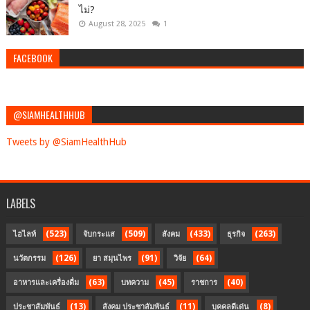
ไม่?
August 28, 2025
1
FACEBOOK
@SIAMHEALTHHUB
Tweets by @SiamHealthHub
LABELS
(523)
(509)
(433)
(263)
ไฮไลท์
จับกระแส
สังคม
ธุรกิจ
(126)
(91)
(64)
นวัตกรรม
ยา สมุนไพร
วิจัย
(63)
(45)
(40)
อาหารและเครื่องดื่ม
บทความ
ราชการ
(13)
(11)
(8)
ประชาสัมพันธ์
สังคม ประชาสัมพันธ์
บุคคลดีเด่น