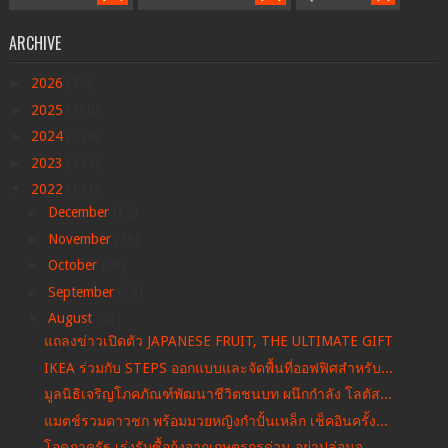
ARCHIVE
►
2026
(79)
►
2025
(150)
►
2024
(138)
►
2023
(141)
▼
2022
(131)
►
December
(12)
►
November
(19)
►
October
(16)
►
September
(19)
▼
August
(52)
แถลงข่าวเปิดตัว JAPANESE FRUIT, THE ULTIMATE GIFT
IKEA ร่วมกับ STEPS ออกแบบและจัดพื้นที่ออฟฟิศสำหรับ...
มูลนิธิเจริญโภคภัณฑ์พัฒนาชีวิตชนบท ผนึกกำลัง โลตัส...
แมตช์รวมดาวชก พร้อมมวยหญิงกำปั้นเหล็ก เช็คอินครั้ง...
โอดภาครัฐ เร่งรับซื้อกุ้งจากเกษตรกรด่วน อย่าปล่อนจ...