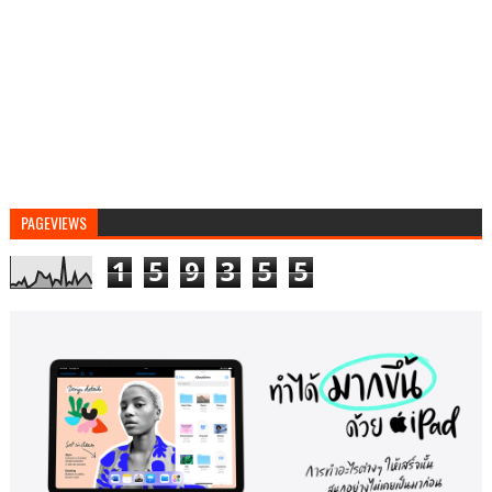
PAGEVIEWS
1
5
9
3
5
5