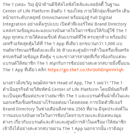
The 1 (เดอะ วัน) ผู้นำด้านดิจิทัลไลฟ์สไตล์และลอยัลตี้ ในฐานะ
Center of Life Platform อันดับ 1 ของไทย ภายใต้กลุ่มเซ็นทรัล เดิน
หน้ายกระดับกลยุทธ์ Omnichannel พร้อมมุ่งสู่ Full Digital
Integration อย่างเต็มรูปแบบ เปิดตัวฟีเจอร์ใหม่ Brand Directory
แหล่งรวมข้อมูลและมอบแรงบันดาลใจในการช้อปให้กับผู้ใช้ The 1
App ทุกคน ภายใต้คอนเซ็ปต์ ค้นแบรนด์ที่ใช่ ครบทุกห้าง พร้อมอัป
เดทรีวอร์ดสุดคุ้มได้ที่ The 1 App ที่เดียว ยกขบวนกว่า 1,000 แบ
รนด์พาร์ทเนอร์ชื่อดังและทั้ง 36 ห้างและศูนย์การค้าในเครือเซ็นทรัล
ครบครันด้วยข้อมูล ดีลคุ้ม ๆ และข่าวสารล่าสุดที่เกี่ยวข้องกับแต่ละ
แบรนด์ให้สมาชิก The 1 สนุกกับการช้อปอย่างสะดวกสบายยิ่งขึ้นบน
The 1 App ที่เดียว คลิก
https://go.the1.co.th/UohD/qiirm1qh
นางสาวมิ่งขวัญ พฤฒิสถาพร Head of App, The 1 เผยว่า "The 1
ดำเนินธุรกิจด้วยวิสัยทัศน์ Center of Life Platform โดยมีพันธกิจที่
จะเป็นจุดเชื่อมต่อระหว่างสมาชิก The 1 และแบรนด์ชั้นนำทั้งในและ
นอกเครือเซ็นทรัลอย่างไร้รอยต่อมาโดยตลอด การเปิดตัวฟีเจอร์
Brand Directory ในช่วงเดือนสิงหาคม 2565 ที่ผ่าน มีจุดประสงค์ใน
การมอบแรงบันดาลใจในการช้อปโดยรวบรวมและอัปเดทแง่มุม
ต่างๆ เกี่ยวกับแบรนด์และห้างและศูนย์การค้าในเครือมาให้สมาชิก
เข้าถึงได้อย่างสะดวกสบายผ่าน The 1 App นอกจากนั้น เรายังมุ่ง