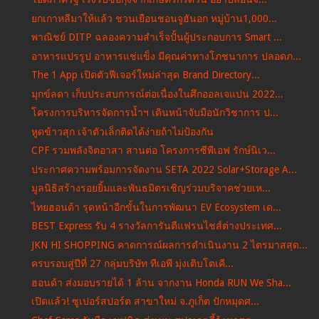
ยกเกาหลีมาให้แล้ว ชวนเยือนชอนจูฮันอก หมู่บ้าน1,000...
พาณิชย์ DITP ฉลองความสำเร็จปั้นผู้ประกอบการ Smart ...
อาหารแปรรูป อาหารแช่แข็ง มีคุณค่าทางโภชนาการ ปลอดภ...
The 1 App เปิดตัวฟีเจอร์ใหม่ล่าสุด Brand Directory...
มุกข์ลดา เก็บประสบการณ์ต่อเนื่องในศึกออลเจแปน 2022...
โครงการบริหารจัดการน้ำฯ เดินหน้าจับมือนักวิชาการ ป...
หูดข้าวสุก เจ้าตัวเล็กติดได้ง่ายถ้าไม่ป้องกัน
CPF รวมพลังจิตอาสา สานต่อ โครงการซีพีเอฟ รักษ์นิเว...
ประกาศความพร้อมการจัดงาน SETA 2022 Solar+Storage A...
มูลนิธิสร้างรอยยิ้มและพันธมิตรเชิญร่วมบริจาคช่วยเห...
ไทยฮอนด้า รุดหน้าอีกขั้นในการพัฒนา EV Ecosystem เด...
BEST Express รับ 4 รางวัลการันตีแฟรนไชส์ต่างประเทศ...
JKN HI SHOPPING คาดการณ์ผลการดำเนินงาน 2 ไตรมาสสุด...
ครบรอบสู่ปีที่ 27 กลุ่มบริษัท ทีเอพี มุ่งเติบโตเคี...
ฮอนด้า ส่งมอบรายได้ 1 ล้าน จากงาน Honda RUN We Sha...
เปิดแล้ว! ซูเปอร์สปอร์ต สาขาใหม่ จ.ภูเก็ต ปักหมุดศ...