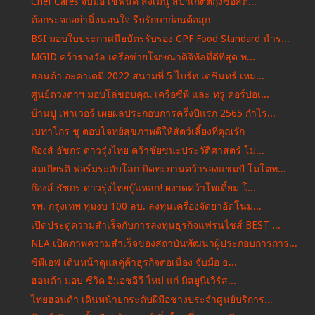
Chef Cares จับมือ เชฟนิค ส่งเมนู สปาเกตตี้กุ้งซอสต...
ต้อกระจกอย่านิ่งนอนใจ รีบรักษาก่อนต้อสุก
BSI มอบใบประกาศนียบัตรรับรอง CPF Food Standard นำร...
MGID คว้ารางวัล เครือข่ายโฆษณาดิจิทัลที่ดีที่สุด ท...
ฮอนด้า อะคาเดมี่ 2022 สนามที่ 5 ไบร์ท เตชินทร์ เหม...
ศูนย์ดวงตาฯ มอบโล่ขอบคุณ เครือซีพี และ ทรู คอร์ปอเ...
บ้านปู เพาเวอร์ เผยผลประกอบการครึ่งปีแรก 2565 กำไร...
เบทาโกร ชู ตอบโจทย์สุขภาพดีให้สัตว์เลี้ยงที่คุณรัก
ก๊องส์ ธัชกร ดาวรุ่งไทย คว้าชัยชนะประวัติศาสตร์ โม...
สมเกียรติ ฟอร์มระดับโลก บิดทะยานคว้ารองแชมป์ โมโตท...
ก๊องส์ ธัชกร ดาวรุ่งไทยบู๊แหลก! ผงาดคว้าโพเดี้ยม โ...
รพ. กรุงเทพ ทุ่มงบ 100 ลบ. ลงทุนเครื่องจัดยาอัตโนม...
เปิดประตูความสำเร็จกับการลงทุนธุรกิจแฟรนไชส์ BEST ...
NEA เปิดภาพความสำเร็จของสถาบันพัฒนาผู้ประกอบการการ...
ซีพีเอฟ เดินหน้าดูแลคู่ค้าธุรกิจต่อเนื่อง จับมือ ธ...
ฮอนด้า มอบ ซีวิค อี:เอชอีวี ใหม่ แก่ มิสยูนิเวิร์ส...
ไทยฮอนด้า เดินหน้ายกระดับฝีมือช่างประจำศูนย์บริการ...