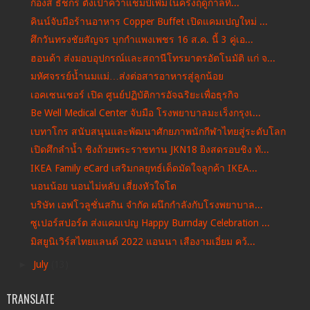
ก๊องส์ ธัชกร ตั้งเป้าคว้าแชมป์เพิ่มในครึ่งฤดูกาลที...
คินน์จับมือร้านอาหาร Copper Buffet เปิดแคมเปญใหม่ ...
ศึกวันทรงชัยสัญจร บุกกำแพงเพชร 16 ส.ค. นี้ 3 คู่เอ...
ฮอนด้า ส่งมอบอุปกรณ์และสถานีโทรมาตรอัตโนมัติ แก่ จ...
มหัศจรรย์น้ำนมแม่…ส่งต่อสารอาหารสู่ลูกน้อย
เอคเซนเชอร์ เปิด ศูนย์ปฏิบัติการอัจฉริยะเพื่อธุรกิจ
Be Well Medical Center จับมือ โรงพยาบาลมะเร็งกรุงเ...
เบทาโกร สนับสนุนและพัฒนาศักยภาพนักกีฬาไทยสู่ระดับโลก
เปิดศึกลำน้ำ ชิงถ้วยพระราชทาน JKN18 ยิงสดรอบชิง ทั...
IKEA Family eCard เสริมกลยุทธ์เด็ดมัดใจลูกค้า IKEA...
นอนน้อย นอนไม่หลับ เสี่ยงหัวใจโต
บริษัท เอฟโวลูชั่นสกิน จำกัด ผนึกกำลังกับโรงพยาบาล...
ซูเปอร์สปอร์ต ส่งแคมเปญ Happy Burnday Celebration ...
มิสยูนิเวิร์สไทยแลนด์ 2022 แอนนา เสืองามเอี่ยม คว้...
►
July
(13)
TRANSLATE