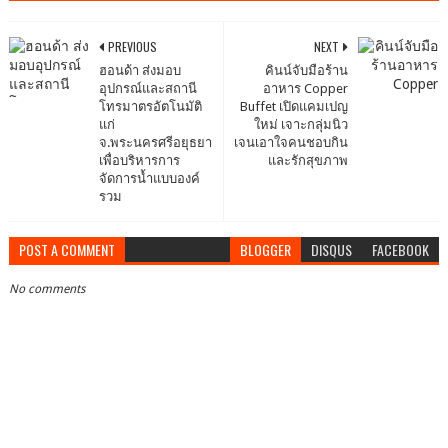
PREVIOUS
NEXT
ฮอนด้า ส่งมอบ
คินน์จับมือร้าน
อุปกรณ์และสถานี
อาหาร Copper
โทรมาตรอัตโนมัติ
Buffet เปิดแคมเปญ
แก่
ใหม่ เจาะกลุ่มนิว
จ.พระนครศรีอยุธยา
เจนเอาใจคนชอบกิน
เพื่อบริหารการ
และรักสุขภาพ
จัดการน้ำแบบองค์
รวม
POST A COMMENT
BLOGGER
DISQUS
FACEBOOK
No comments