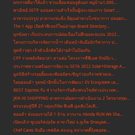
ยกเกาหลีมาให้แล้ว ชวนเยือนชอนจูฮันอก หมู่บ้าน1,000...
พาณิชย์ DITP ฉลองความสำเร็จปั้นผู้ประกอบการ Smart ...
อาหารแปรรูป อาหารแช่แข็ง มีคุณค่าทางโภชนาการ ปลอดภ...
The 1 App เปิดตัวฟีเจอร์ใหม่ล่าสุด Brand Directory...
มุกข์ลดา เก็บประสบการณ์ต่อเนื่องในศึกออลเจแปน 2022...
โครงการบริหารจัดการน้ำฯ เดินหน้าจับมือนักวิชาการ ป...
หูดข้าวสุก เจ้าตัวเล็กติดได้ง่ายถ้าไม่ป้องกัน
CPF รวมพลังจิตอาสา สานต่อ โครงการซีพีเอฟ รักษ์นิเว...
ประกาศความพร้อมการจัดงาน SETA 2022 Solar+Storage A...
มูลนิธิสร้างรอยยิ้มและพันธมิตรเชิญร่วมบริจาคช่วยเห...
ไทยฮอนด้า รุดหน้าอีกขั้นในการพัฒนา EV Ecosystem เด...
BEST Express รับ 4 รางวัลการันตีแฟรนไชส์ต่างประเทศ...
JKN HI SHOPPING คาดการณ์ผลการดำเนินงาน 2 ไตรมาสสุด...
ครบรอบสู่ปีที่ 27 กลุ่มบริษัท ทีเอพี มุ่งเติบโตเคี...
ฮอนด้า ส่งมอบรายได้ 1 ล้าน จากงาน Honda RUN We Sha...
เปิดแล้ว! ซูเปอร์สปอร์ต สาขาใหม่ จ.ภูเก็ต ปักหมุดศ...
Chef Cares จับมือ เชฟนิค ส่งเมนู สปาเกตตี้กุ้งซอสต...