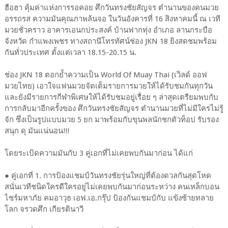
ฮือฮา คุ้มค่าแห่งการรอคอย ศึกวันทรงชัยสัญจร ตำนานของคนมวย
อรรถรส ความมันคุณภาพล้นจอ ในวันอังคารที่ 16 สิงหาคมนี้ ณ เวที
มวยชั่วคราว อาคารเอนกประสงค์ บ้านฟากทุ่ง อำเภอ ลานกระบือ
จังหวัด กำแพงเพชร ทางสถานีโทรทัศน์ช่อง JKN 18 ยิงสดชมพร้อม
กันทั่วประเทศ ตั้งแต่เวลา 18.15-20.15 น.
ช่อง JKN 18 ตอกย้ำความเป็น World Of Muay Thai (เวิลด์ ออฟ
มวยไทย) เอาใจแฟนมวยจัดเต็มรายการมวยให้ได้รับชมกันทุกวัน
และยังมีรายการกีฬาพิเศษให้ได้รับชมอยู่เรื่อย ๆ ล่าสุดเตรียมพบกับ
การกลับมาอีกครั้งของ ศึกวันทรงชัยสัญจร ตำนานมวยที่ไม่มีใครไม่รู้
จัก ซึ่งเป็นรูปแบบมวย 5 ยก มาพร้อมกับขุนพลนักชกตัวท็อป รับรอง
สนุก ดุ มันแน่นอน!!!
โดยระเบิดความมันกับ 3 คู่เอกที่ไม่เคยพบกันมาก่อน ได้แก่
● คู่เอกที่ 1. การป้องแชมป์วันทรงชัยรุ่นใหญ่ที่ต้องดวลกันสุดโหด
สนั่นเวทีชนิดใครดีใครอยู่ไม่เคยพบกันมาก่อนระหว่าง คนเหล็กบอน
ไซร์มหาภัย คมอาวุธ เอฟ.เอ.กรุ๊ป ป้องกันแชมป์กับ แข้งซ้ายทลาย
โลก จรวดศึก เกียรตินาวี