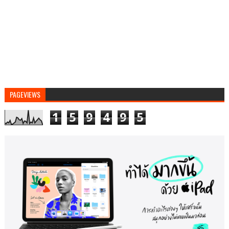
PAGEVIEWS
1
5
9
4
9
5