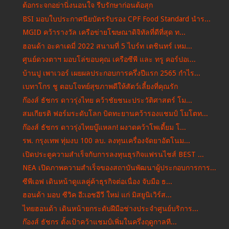
ต้อกระจกอย่านิ่งนอนใจ รีบรักษาก่อนต้อสุก
BSI มอบใบประกาศนียบัตรรับรอง CPF Food Standard นำร...
MGID คว้ารางวัล เครือข่ายโฆษณาดิจิทัลที่ดีที่สุด ท...
ฮอนด้า อะคาเดมี่ 2022 สนามที่ 5 ไบร์ท เตชินทร์ เหม...
ศูนย์ดวงตาฯ มอบโล่ขอบคุณ เครือซีพี และ ทรู คอร์ปอเ...
บ้านปู เพาเวอร์ เผยผลประกอบการครึ่งปีแรก 2565 กำไร...
เบทาโกร ชู ตอบโจทย์สุขภาพดีให้สัตว์เลี้ยงที่คุณรัก
ก๊องส์ ธัชกร ดาวรุ่งไทย คว้าชัยชนะประวัติศาสตร์ โม...
สมเกียรติ ฟอร์มระดับโลก บิดทะยานคว้ารองแชมป์ โมโตท...
ก๊องส์ ธัชกร ดาวรุ่งไทยบู๊แหลก! ผงาดคว้าโพเดี้ยม โ...
รพ. กรุงเทพ ทุ่มงบ 100 ลบ. ลงทุนเครื่องจัดยาอัตโนม...
เปิดประตูความสำเร็จกับการลงทุนธุรกิจแฟรนไชส์ BEST ...
NEA เปิดภาพความสำเร็จของสถาบันพัฒนาผู้ประกอบการการ...
ซีพีเอฟ เดินหน้าดูแลคู่ค้าธุรกิจต่อเนื่อง จับมือ ธ...
ฮอนด้า มอบ ซีวิค อี:เอชอีวี ใหม่ แก่ มิสยูนิเวิร์ส...
ไทยฮอนด้า เดินหน้ายกระดับฝีมือช่างประจำศูนย์บริการ...
ก๊องส์ ธัชกร ตั้งเป้าคว้าแชมป์เพิ่มในครึ่งฤดูกาลที...