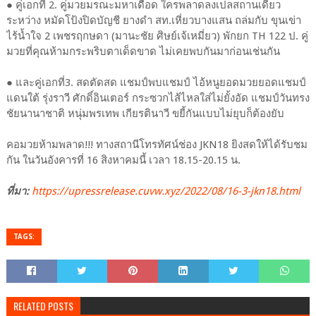
● คู่เอกที่ 2. คู่มวยมรณะมหาเดือด ใครพลาดลงเปลสถานเดียว
ระหว่าง หมัดโป้งปิดบัญชี ยางดำ สท.เหี่ยวบางแสน ถล่มกับ ขุนเข่า
ไร้น้ำใจ 2 เพชรฤกษดา (มานะชัย ศิษย์เจ้เหมี่ยว) พักยก TH 122 ป. คู่
มวยที่คุณห้ามกระพริบตาเด็ดขาด ไม่เคยพบกันมาก่อนเช่นกัน
● และคู่เอกที่3. สดตัดสด แชมป์พบแชมป์ ไอ้หนูยอดมวยยอดแชมป์
แดนใต้ รุ่งราวี ศักดิ์อินเตอร์ กระซวกไส้ไหลใส่ไม่ยั้งอัด แชมป์วันทรง
ชัยนานาชาติ หนุ่มพรเทพ เกียรตินาวี ขยี้กันแบบไม่ยุบก็ต้องยับ
คอมวยห้ามพลาด!!! ทางสถานีโทรทัศน์ช่อง JKN18 ยิงสดให้ได้รับชม
กัน ในวันอังคารที่ 16 สิงหาคมนี้ เวลา 18.15-20.15 น.
ที่มา:
https://upressrelease.cuvw.xyz/2022/08/16-3-jkn18.html
TAGS:
RELATED POSTS