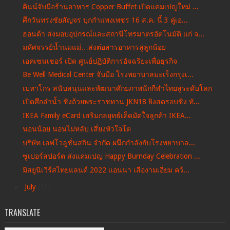
คินน์จับมือร้านอาหาร Copper Buffet เปิดแคมเปญใหม่ ...
ศึกวันทรงชัยสัญจร บุกกำแพงเพชร 16 ส.ค. นี้ 3 คู่เอ...
ฮอนด้า ส่งมอบอุปกรณ์และสถานีโทรมาตรอัตโนมัติ แก่ จ...
มหัศจรรย์น้ำนมแม่…ส่งต่อสารอาหารสู่ลูกน้อย
เอคเซนเชอร์ เปิด ศูนย์ปฏิบัติการอัจฉริยะเพื่อธุรกิจ
Be Well Medical Center จับมือ โรงพยาบาลมะเร็งกรุงเ...
เบทาโกร สนับสนุนและพัฒนาศักยภาพนักกีฬาไทยสู่ระดับโลก
เปิดศึกลำน้ำ ชิงถ้วยพระราชทาน JKN18 ยิงสดรอบชิง ทั...
IKEA Family eCard เสริมกลยุทธ์เด็ดมัดใจลูกค้า IKEA...
นอนน้อย นอนไม่หลับ เสี่ยงหัวใจโต
บริษัท เอฟโวลูชั่นสกิน จำกัด ผนึกกำลังกับโรงพยาบาล...
ซูเปอร์สปอร์ต ส่งแคมเปญ Happy Burnday Celebration ...
มิสยูนิเวิร์สไทยแลนด์ 2022 แอนนา เสืองามเอี่ยม คว้...
►
July
(13)
TRANSLATE