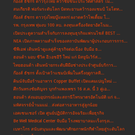
ก๊องส์ ธัชกร ดาวรุ่งไทย คว้าชัยชนะประวัติศาสตร์ โม...
สมเกียรติ ฟอร์มระดับโลก บิดทะยานคว้ารองแชมป์ โมโตท...
ก๊องส์ ธัชกร ดาวรุ่งไทยบู๊แหลก! ผงาดคว้าโพเดี้ยม โ...
รพ. กรุงเทพ ทุ่มงบ 100 ลบ. ลงทุนเครื่องจัดยาอัตโนม...
เปิดประตูความสำเร็จกับการลงทุนธุรกิจแฟรนไชส์ BEST ...
NEA เปิดภาพความสำเร็จของสถาบันพัฒนาผู้ประกอบการการ...
ซีพีเอฟ เดินหน้าดูแลคู่ค้าธุรกิจต่อเนื่อง จับมือ ธ...
ฮอนด้า มอบ ซีวิค อี:เอชอีวี ใหม่ แก่ มิสยูนิเวิร์ส...
ไทยฮอนด้า เดินหน้ายกระดับฝีมือช่างประจำศูนย์บริการ...
ก๊องส์ ธัชกร ตั้งเป้าคว้าแชมป์เพิ่มในครึ่งฤดูกาลที...
คินน์จับมือร้านอาหาร Copper Buffet เปิดแคมเปญใหม่ ...
ศึกวันทรงชัยสัญจร บุกกำแพงเพชร 16 ส.ค. นี้ 3 คู่เอ...
ฮอนด้า ส่งมอบอุปกรณ์และสถานีโทรมาตรอัตโนมัติ แก่ จ...
มหัศจรรย์น้ำนมแม่…ส่งต่อสารอาหารสู่ลูกน้อย
เอคเซนเชอร์ เปิด ศูนย์ปฏิบัติการอัจฉริยะเพื่อธุรกิจ
Be Well Medical Center จับมือ โรงพยาบาลมะเร็งกรุงเ...
เบทาโกร สนับสนุนและพัฒนาศักยภาพนักกีฬาไทยสู่ระดับโลก