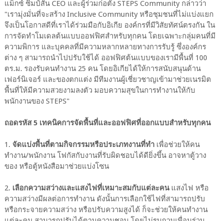
แม็กซ์ ซิมป์สัน CEO และผู้ร่วมก่อตั้ง STEPS Community กล่าวว่า
"เรามุ่งมั่นที่จะสร้าง Inclusive Community หรือชุมชนที่ไม่แบ่งแยก
จึงเป็นโอกาสดีที่เราได้ร่วมมือกับอิเกีย องค์กรที่มีวิสัยทัศน์ตรงกัน ใน
การจัดทำโมเดลต้นแบบออฟฟิศสำหรับทุกคน โดยเฉพาะกลุ่มคนที่มี
ความพิการ และบุคคลที่มีความหลากหลายทางการรับรู้ ซึ่งองค์กร
ต่าง ๆ สามารถนำไปปรับใช้ได้ ออฟฟิศต้นแบบของเรามีพื้นที่ 100
ตร.ม. รองรับคนทำงาน 25 คน โดยอิเกียได้ให้การสนับสนุนด้าน
เฟอร์นิเจอร์ และของตกแต่ง มีทีมงานผู้เชี่ยวชาญเข้ามาช่วยเนรมิต
พื้นที่ให้มีความสวยงามลงตัว มอบความสุขในการทำงานให้กับ
พนักงานของ STEPS"
ถอดรหัส 5 เทคนิคการจัดพื้นที่และออฟฟิศที่ออกแบบสำหรับทุกคน
1.
จัดแบ่งพื้นที่ตามกิจกรรมหรือประเภทงานที่ทำ
เพื่อช่วยให้คน
ทำงาน/พนักงาน โฟกัสกับงานที่รับผิดชอบได้ดียิ่งขึ้น อาจหาตู้วาง
ของ หรือตู้หนังสือมาช่วยแบ่งโซน
2.
เลือกความสว่างและแสงไฟที่เหมาะสมกับแต่ละคน
แสงไฟ หรือ
ความสว่างมีผลต่อการทำงาน ดังนั้นการเลือกใช้ไฟที่สามารถปรับ
หรือกระจายความสว่าง หรือปรับความสูงได้ ก็จะช่วยให้คนทำงาน
แต่ละคน สามารถปรับได้ตามความชอบ โดยไม่รบกวนเพื่อนร่วม