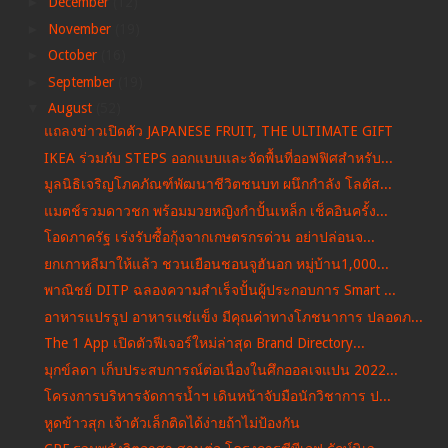
►
December
(12)
►
November
(19)
►
October
(16)
►
September
(19)
▼
August
(52)
แถลงข่าวเปิดตัว JAPANESE FRUIT, THE ULTIMATE GIFT
IKEA ร่วมกับ STEPS ออกแบบและจัดพื้นที่ออฟฟิศสำหรับ...
มูลนิธิเจริญโภคภัณฑ์พัฒนาชีวิตชนบท ผนึกกำลัง โลตัส...
แมตช์รวมดาวชก พร้อมมวยหญิงกำปั้นเหล็ก เช็คอินครั้ง...
โอดภาครัฐ เร่งรับซื้อกุ้งจากเกษตรกรด่วน อย่าปล่อนจ...
ยกเกาหลีมาให้แล้ว ชวนเยือนชอนจูฮันอก หมู่บ้าน1,000...
พาณิชย์ DITP ฉลองความสำเร็จปั้นผู้ประกอบการ Smart ...
อาหารแปรรูป อาหารแช่แข็ง มีคุณค่าทางโภชนาการ ปลอดภ...
The 1 App เปิดตัวฟีเจอร์ใหม่ล่าสุด Brand Directory...
มุกข์ลดา เก็บประสบการณ์ต่อเนื่องในศึกออลเจแปน 2022...
โครงการบริหารจัดการน้ำฯ เดินหน้าจับมือนักวิชาการ ป...
หูดข้าวสุก เจ้าตัวเล็กติดได้ง่ายถ้าไม่ป้องกัน