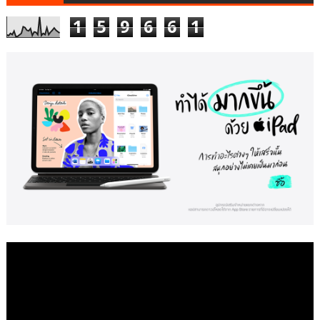
1
5
9
6
6
1