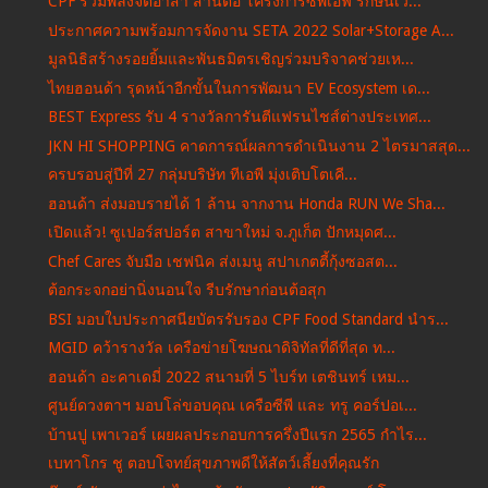
CPF รวมพลังจิตอาสา สานต่อ โครงการซีพีเอฟ รักษ์นิเว...
ประกาศความพร้อมการจัดงาน SETA 2022 Solar+Storage A...
มูลนิธิสร้างรอยยิ้มและพันธมิตรเชิญร่วมบริจาคช่วยเห...
ไทยฮอนด้า รุดหน้าอีกขั้นในการพัฒนา EV Ecosystem เด...
BEST Express รับ 4 รางวัลการันตีแฟรนไชส์ต่างประเทศ...
JKN HI SHOPPING คาดการณ์ผลการดำเนินงาน 2 ไตรมาสสุด...
ครบรอบสู่ปีที่ 27 กลุ่มบริษัท ทีเอพี มุ่งเติบโตเคี...
ฮอนด้า ส่งมอบรายได้ 1 ล้าน จากงาน Honda RUN We Sha...
เปิดแล้ว! ซูเปอร์สปอร์ต สาขาใหม่ จ.ภูเก็ต ปักหมุดศ...
Chef Cares จับมือ เชฟนิค ส่งเมนู สปาเกตตี้กุ้งซอสต...
ต้อกระจกอย่านิ่งนอนใจ รีบรักษาก่อนต้อสุก
BSI มอบใบประกาศนียบัตรรับรอง CPF Food Standard นำร...
MGID คว้ารางวัล เครือข่ายโฆษณาดิจิทัลที่ดีที่สุด ท...
ฮอนด้า อะคาเดมี่ 2022 สนามที่ 5 ไบร์ท เตชินทร์ เหม...
ศูนย์ดวงตาฯ มอบโล่ขอบคุณ เครือซีพี และ ทรู คอร์ปอเ...
บ้านปู เพาเวอร์ เผยผลประกอบการครึ่งปีแรก 2565 กำไร...
เบทาโกร ชู ตอบโจทย์สุขภาพดีให้สัตว์เลี้ยงที่คุณรัก