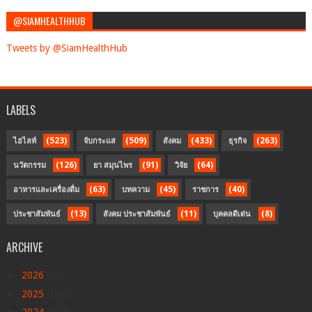
@SIAMHEALTHHUB
Tweets by @SiamHealthHub
LABELS
(523)
(509)
(433)
(263)
ไฮไลท์
จับกระแส
สังคม
ธุรกิจ
(126)
(91)
(64)
นวัตกรรม
ยา สมุนไพร
วิจัย
(63)
(45)
(40)
อาหารและเครื่องดื่ม
บทความ
ราชการ
(13)
(11)
(8)
ประชาสัมพันธ์
สังคม ประชาสัมพันธ์
บุคคลดีเด่น
ARCHIVE
►
2026
(79)
►
2025
(150)