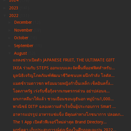
►
2024
(138)
►
2023
(141)
▼
2022
(131)
►
December
(12)
►
November
(19)
►
October
(16)
►
September
(19)
▼
August
(52)
แถลงข่าวเปิดตัว JAPANESE FRUIT, THE ULTIMATE GIFT
IKEA ร่วมกับ STEPS ออกแบบและจัดพื้นที่ออฟฟิศสำหรับ...
มูลนิธิเจริญโภคภัณฑ์พัฒนาชีวิตชนบท ผนึกกำลัง โลตัส...
แมตช์รวมดาวชก พร้อมมวยหญิงกำปั้นเหล็ก เช็คอินครั้ง...
โอดภาครัฐ เร่งรับซื้อกุ้งจากเกษตรกรด่วน อย่าปล่อนจ...
ยกเกาหลีมาให้แล้ว ชวนเยือนชอนจูฮันอก หมู่บ้าน1,000...
พาณิชย์ DITP ฉลองความสำเร็จปั้นผู้ประกอบการ Smart ...
อาหารแปรรูป อาหารแช่แข็ง มีคุณค่าทางโภชนาการ ปลอดภ...
The 1 App เปิดตัวฟีเจอร์ใหม่ล่าสุด Brand Directory...
มุกข์ลดา เก็บประสบการณ์ต่อเนื่องในศึกออลเจแปน 2022...