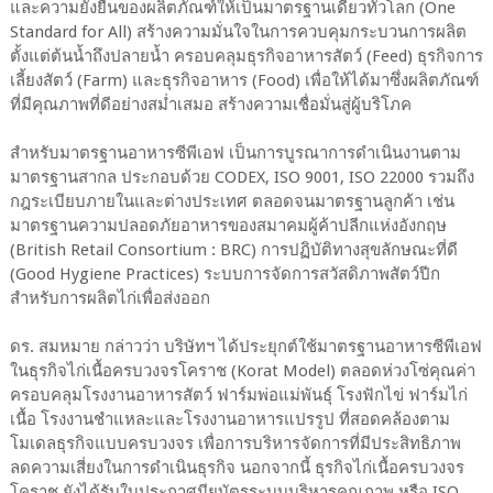
และความยั่งยืนของผลิตภัณฑ์ให้เป็นมาตรฐานเดียวทั่วโลก (One
Standard for All) สร้างความมั่นใจในการควบคุมกระบวนการผลิต
ตั้งแต่ต้นน้ำถึงปลายน้ำ ครอบคลุมธุรกิจอาหารสัตว์ (Feed) ธุรกิจการ
เลี้ยงสัตว์ (Farm) และธุรกิจอาหาร (Food) เพื่อให้ได้มาซึ่งผลิตภัณฑ์
ที่มีคุณภาพที่ดีอย่างสม่ำเสมอ สร้างความเชื่อมั่นสู่ผู้บริโภค
สำหรับมาตรฐานอาหารซีพีเอฟ เป็นการบูรณาการดำเนินงานตาม
มาตรฐานสากล ประกอบด้วย CODEX, ISO 9001, ISO 22000 รวมถึง
กฎระเบียบภายในและต่างประเทศ ตลอดจนมาตรฐานลูกค้า เช่น
มาตรฐานความปลอดภัยอาหารของสมาคมผู้ค้าปลีกแห่งอังกฤษ
(British Retail Consortium : BRC) การปฏิบัติทางสุขลักษณะที่ดี
(Good Hygiene Practices) ระบบการจัดการสวัสดิภาพสัตว์ปีก
สำหรับการผลิตไก่เพื่อส่งออก
ดร. สมหมาย กล่าวว่า บริษัทฯ ได้ประยุกต์ใช้มาตรฐานอาหารซีพีเอฟ
ในธุรกิจไก่เนื้อครบวงจรโคราช (Korat Model) ตลอดห่วงโซ่คุณค่า
ครอบคลุมโรงงานอาหารสัตว์ ฟาร์มพ่อแม่พันธุ์ โรงฟักไข่ ฟาร์มไก่
เนื้อ โรงงานชำแหละและโรงงานอาหารแปรรูป ที่สอดคล้องตาม
โมเดลธุรกิจแบบครบวงจร เพื่อการบริหารจัดการที่มีประสิทธิภาพ
ลดความเสี่ยงในการดำเนินธุรกิจ นอกจากนี้ ธุรกิจไก่เนื้อครบวงจร
โคราช ยังได้รับใบประกาศนียบัตรระบบบริหารคุณภาพ หรือ ISO