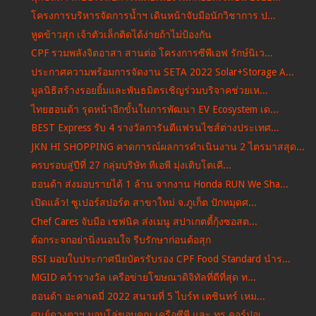
โครงการบริหารจัดการน้ำฯ เดินหน้าจับมือนักวิชาการ ป...
หูดข้าวสุก เจ้าตัวเล็กติดได้ง่ายถ้าไม่ป้องกัน
CPF รวมพลังจิตอาสา สานต่อ โครงการซีพีเอฟ รักษ์นิเว...
ประกาศความพร้อมการจัดงาน SETA 2022 Solar+Storage A...
มูลนิธิสร้างรอยยิ้มและพันธมิตรเชิญร่วมบริจาคช่วยเห...
ไทยฮอนด้า รุดหน้าอีกขั้นในการพัฒนา EV Ecosystem เด...
BEST Express รับ 4 รางวัลการันตีแฟรนไชส์ต่างประเทศ...
JKN HI SHOPPING คาดการณ์ผลการดำเนินงาน 2 ไตรมาสสุด...
ครบรอบสู่ปีที่ 27 กลุ่มบริษัท ทีเอพี มุ่งเติบโตเคี...
ฮอนด้า ส่งมอบรายได้ 1 ล้าน จากงาน Honda RUN We Sha...
เปิดแล้ว! ซูเปอร์สปอร์ต สาขาใหม่ จ.ภูเก็ต ปักหมุดศ...
Chef Cares จับมือ เชฟนิค ส่งเมนู สปาเกตตี้กุ้งซอสต...
ต้อกระจกอย่านิ่งนอนใจ รีบรักษาก่อนต้อสุก
BSI มอบใบประกาศนียบัตรรับรอง CPF Food Standard นำร...
MGID คว้ารางวัล เครือข่ายโฆษณาดิจิทัลที่ดีที่สุด ท...
ฮอนด้า อะคาเดมี่ 2022 สนามที่ 5 ไบร์ท เตชินทร์ เหม...
ศูนย์ดวงตาฯ มอบโล่ขอบคุณ เครือซีพี และ ทรู คอร์ปอเ...