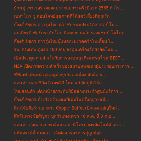
บ้านปู เพาเวอร์ เผยผลประกอบการครึ่งปีแรก 2565 กำไร...
เบทาโกร ชู ตอบโจทย์สุขภาพดีให้สัตว์เลี้ยงที่คุณรัก
ก๊องส์ ธัชกร ดาวรุ่งไทย คว้าชัยชนะประวัติศาสตร์ โม...
สมเกียรติ ฟอร์มระดับโลก บิดทะยานคว้ารองแชมป์ โมโตท...
ก๊องส์ ธัชกร ดาวรุ่งไทยบู๊แหลก! ผงาดคว้าโพเดี้ยม โ...
รพ. กรุงเทพ ทุ่มงบ 100 ลบ. ลงทุนเครื่องจัดยาอัตโนม...
เปิดประตูความสำเร็จกับการลงทุนธุรกิจแฟรนไชส์ BEST ...
NEA เปิดภาพความสำเร็จของสถาบันพัฒนาผู้ประกอบการการ...
ซีพีเอฟ เดินหน้าดูแลคู่ค้าธุรกิจต่อเนื่อง จับมือ ธ...
ฮอนด้า มอบ ซีวิค อี:เอชอีวี ใหม่ แก่ มิสยูนิเวิร์ส...
ไทยฮอนด้า เดินหน้ายกระดับฝีมือช่างประจำศูนย์บริการ...
ก๊องส์ ธัชกร ตั้งเป้าคว้าแชมป์เพิ่มในครึ่งฤดูกาลที...
คินน์จับมือร้านอาหาร Copper Buffet เปิดแคมเปญใหม่ ...
ศึกวันทรงชัยสัญจร บุกกำแพงเพชร 16 ส.ค. นี้ 3 คู่เอ...
ฮอนด้า ส่งมอบอุปกรณ์และสถานีโทรมาตรอัตโนมัติ แก่ จ...
มหัศจรรย์น้ำนมแม่…ส่งต่อสารอาหารสู่ลูกน้อย