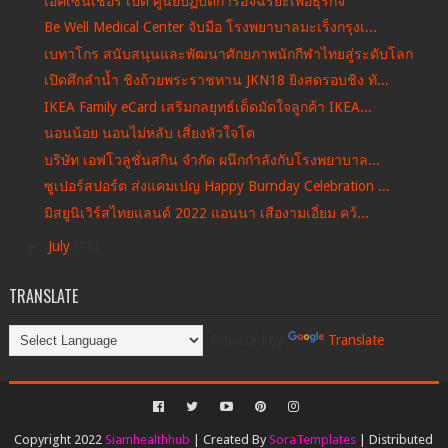
เอคเซนเชอร์ เปิด ศูนย์ปฏิบัติการอัจฉริยะเพื่อธุรกิจ
Be Well Medical Center จับมือ โรงพยาบาลมะเร็งกรุงเ...
เบทาโกร สนับสนุนและพัฒนาศักยภาพนักกีฬาไทยสู่ระดับโลก
เปิดศึกลำน้ำ ชิงถ้วยพระราชทาน JKN18 ยิงสดรอบชิง ทั...
IKEA Family eCard เสริมกลยุทธ์เด็ดมัดใจลูกค้า IKEA...
นอนน้อย นอนไม่หลับ เสี่ยงหัวใจโต
บริษัท เอฟโวลูชั่นสกิน จำกัด ผนึกกำลังกับโรงพยาบาล...
ซูเปอร์สปอร์ต ส่งแคมเปญ Happy Burnday Celebration ...
มิสยูนิเวิร์สไทยแลนด์ 2022 แอนนา เสืองามเอี่ยม คว้...
►
July
(13)
TRANSLATE
Powered by
Translate
Copyright 2022
Siamhealthhub
| Created By
SoraTemplates
| Distributed