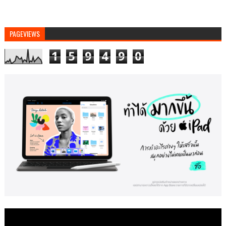
PAGEVIEWS
1
5
9
4
9
0