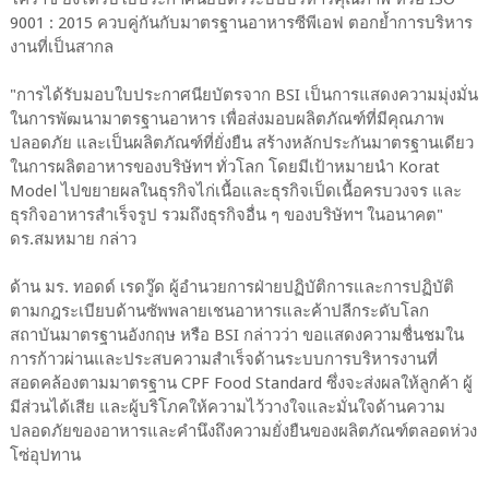
9001 : 2015 ควบคู่กันกับมาตรฐานอาหารซีพีเอฟ ตอกย้ำการบริหาร
งานที่เป็นสากล
"การได้รับมอบใบประกาศนียบัตรจาก BSI เป็นการแสดงความมุ่งมั่น
ในการพัฒนามาตรฐานอาหาร เพื่อส่งมอบผลิตภัณฑ์ที่มีคุณภาพ
ปลอดภัย และเป็นผลิตภัณฑ์ที่ยั่งยืน สร้างหลักประกันมาตรฐานเดียว
ในการผลิตอาหารของบริษัทฯ ทั่วโลก โดยมีเป้าหมายนำ Korat
Model ไปขยายผลในธุรกิจไก่เนื้อและธุรกิจเป็ดเนื้อครบวงจร และ
ธุรกิจอาหารสำเร็จรูป รวมถึงธุรกิจอื่น ๆ ของบริษัทฯ ในอนาคต"
ดร.สมหมาย กล่าว
ด้าน มร. ทอดด์ เรดวู๊ด ผู้อำนวยการฝ่ายปฏิบัติการและการปฏิบัติ
ตามกฎระเบียบด้านซัพพลายเชนอาหารและค้าปลีกระดับโลก
สถาบันมาตรฐานอังกฤษ หรือ BSI กล่าวว่า ขอแสดงความชื่นชมใน
การก้าวผ่านและประสบความสำเร็จด้านระบบการบริหารงานที่
สอดคล้องตามมาตรฐาน CPF Food Standard ซึ่งจะส่งผลให้ลูกค้า ผู้
มีส่วนได้เสีย และผู้บริโภคให้ความไว้วางใจและมั่นใจด้านความ
ปลอดภัยของอาหารและคำนึงถึงความยั่งยืนของผลิตภัณฑ์ตลอดห่วง
โซ่อุปทาน